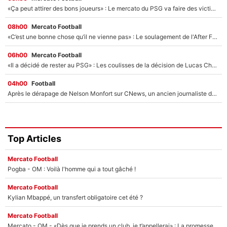
«Ça peut attirer des bons joueurs» : Le mercato du PSG va faire des victimes dans l'effectif de Luis Enrique ?
08h00
Mercato Football
«C’est une bonne chose qu’il ne vienne pas» : Le soulagement de l'After Foot après le transfert avorté de Yan Diomandé au PSG
06h00
Mercato Football
«Il a décidé de rester au PSG» : Les coulisses de la décision de Lucas Chevalier pour son transfert
04h00
Football
Après le dérapage de Nelson Monfort sur CNews, un ancien journaliste de France Télévisions relance la polémique sur les incendies en Gironde
Top Articles
Mercato Football
Pogba - OM : Voilà l'homme qui a tout gâché !
Mercato Football
Kylian Mbappé, un transfert obligatoire cet été ?
Mercato Football
Mercato - OM - «Dès que je prends un club, je t’appellerai» : La promesse de Marcelino au moment de claquer la porte