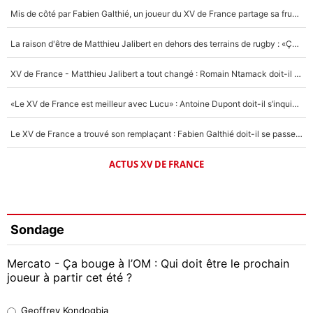
Mis de côté par Fabien Galthié, un joueur du XV de France partage sa frustration : «ils ne me l’ont pas dit tout de suite»
La raison d'être de Matthieu Jalibert en dehors des terrains de rugby : «Ça m'atteint autant que si tu touches à un membre de ma famille»
XV de France - Matthieu Jalibert a tout changé : Romain Ntamack doit-il s’inquiéter pour sa place à un an de la Coupe du monde ?
«Le XV de France est meilleur avec Lucu» : Antoine Dupont doit-il s’inquiéter pour sa place ?
Le XV de France a trouvé son remplaçant : Fabien Galthié doit-il se passer d'Antoine Dupont ?
ACTUS XV DE FRANCE
Sondage
Mercato - Ça bouge à l’OM : Qui doit être le prochain
joueur à partir cet été ?
Geoffrey Kondogbia
Geoffrey Kondogbia