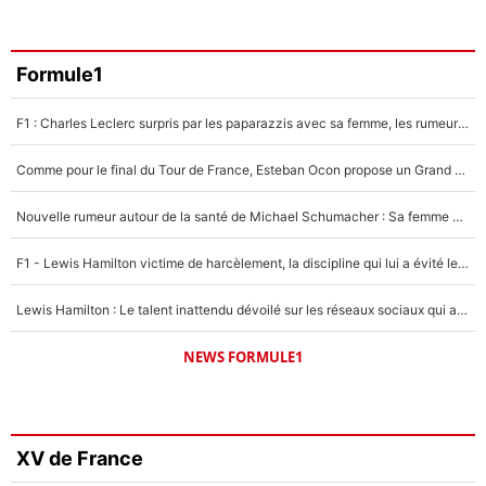
Formule1
F1 : Charles Leclerc surpris par les paparazzis avec sa femme, les rumeurs étaient vraies !
Comme pour le final du Tour de France, Esteban Ocon propose un Grand Prix de Formule 1 à Paris : «Autour de l’Arc de Triomphe, ce serait génial» !
Nouvelle rumeur autour de la santé de Michael Schumacher : Sa femme Corinna sort du silence
F1 - Lewis Hamilton victime de harcèlement, la discipline qui lui a évité le pire : «J'aurais probablement mal tourné»
Lewis Hamilton : Le talent inattendu dévoilé sur les réseaux sociaux qui a impressionné Kim Kardashian pendant leurs vacances en amoureux !
NEWS FORMULE1
XV de France