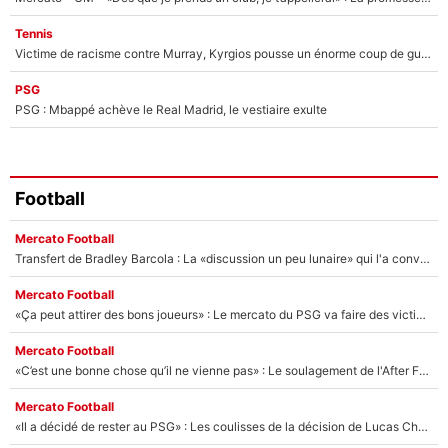
Tennis
Victime de racisme contre Murray, Kyrgios pousse un énorme coup de gueule !
PSG
PSG : Mbappé achève le Real Madrid, le vestiaire exulte
Football
Mercato Football
Transfert de Bradley Barcola : La «discussion un peu lunaire» qui l'a convaincu de quitter le PSG, son entourage est pointé du doigt
Mercato Football
«Ça peut attirer des bons joueurs» : Le mercato du PSG va faire des victimes dans l'effectif de Luis Enrique ?
Mercato Football
«C’est une bonne chose qu’il ne vienne pas» : Le soulagement de l'After Foot après le transfert avorté de Yan Diomandé au PSG
Mercato Football
«Il a décidé de rester au PSG» : Les coulisses de la décision de Lucas Chevalier pour son transfert