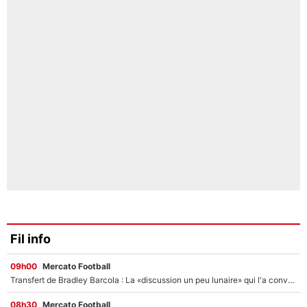
Fil info
09h00
Mercato Football
Transfert de Bradley Barcola : La «discussion un peu lunaire» qui l'a convaincu de quitter le PSG, son entourage est pointé du doigt
08h30
Mercato Football