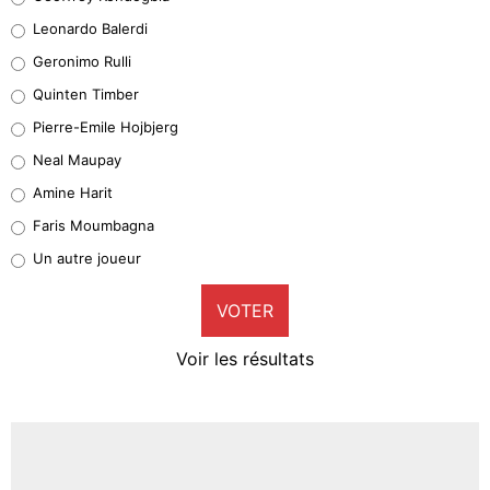
38%
Leonardo Balerdi
Leonardo Balerdi
Geronimo Rulli
32%
Quinten Timber
Geronimo Rulli
Pierre-Emile Hojbjerg
4%
Neal Maupay
Quinten Timber
Amine Harit
1%
Faris Moumbagna
Pierre-Emile Hojbjerg
Un autre joueur
9%
VOTER
Neal Maupay
4%
Voir les résultats
Amine Harit
3%
Faris Moumbagna
4%