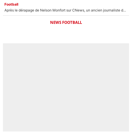
Football
Après le dérapage de Nelson Monfort sur CNews, un ancien journaliste de France Télévisions relance la polémique sur les incendies en Gironde
NEWS FOOTBALL