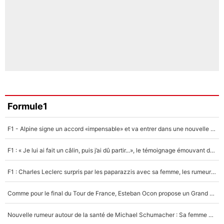
Formule1
F1 - Alpine signe un accord «impensable» et va entrer dans une nouvelle dimension : Grande nouvelle pour Pierre Gasly !
F1 : « Je lui ai fait un câlin, puis j’ai dû partir...», le témoignage émouvant de Max Verstappen sur sa fille
F1 : Charles Leclerc surpris par les paparazzis avec sa femme, les rumeurs étaient vraies !
Comme pour le final du Tour de France, Esteban Ocon propose un Grand Prix de Formule 1 à Paris : «Autour de l’Arc de Triomphe, ce serait génial» !
Nouvelle rumeur autour de la santé de Michael Schumacher : Sa femme Corinna sort du silence