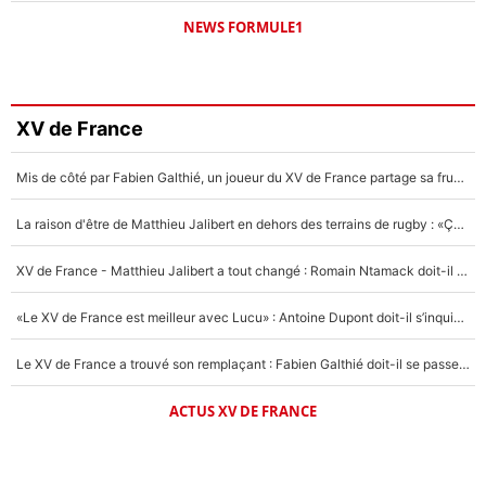
NEWS FORMULE1
XV de France
Mis de côté par Fabien Galthié, un joueur du XV de France partage sa frustration : «ils ne me l’ont pas dit tout de suite»
La raison d'être de Matthieu Jalibert en dehors des terrains de rugby : «Ça m'atteint autant que si tu touches à un membre de ma famille»
XV de France - Matthieu Jalibert a tout changé : Romain Ntamack doit-il s’inquiéter pour sa place à un an de la Coupe du monde ?
«Le XV de France est meilleur avec Lucu» : Antoine Dupont doit-il s’inquiéter pour sa place ?
Le XV de France a trouvé son remplaçant : Fabien Galthié doit-il se passer d'Antoine Dupont ?
ACTUS XV DE FRANCE