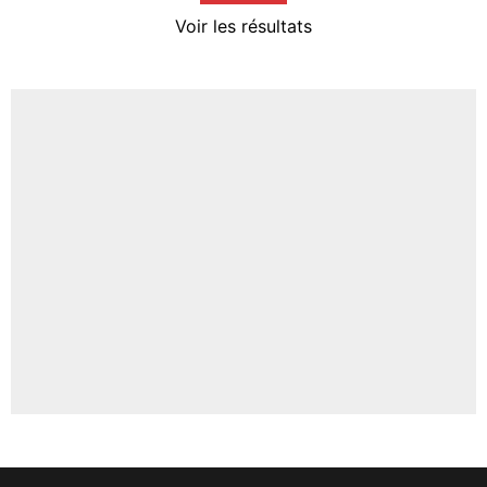
4%
Voir les résultats
Amine Harit
3%
Faris Moumbagna
5%
Un autre joueur
5%
1547 personnes ont participé aux votes.