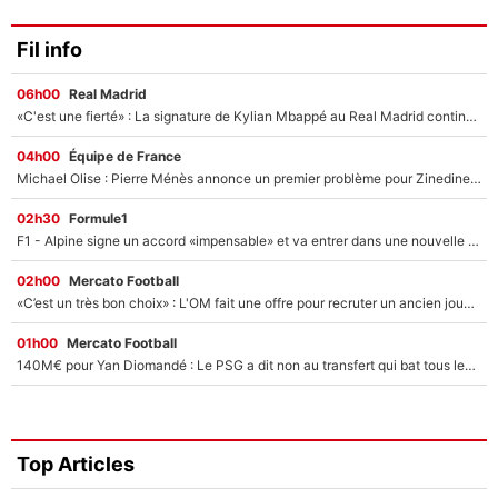
Fil info
06h00
Real Madrid
«C'est une fierté» : La signature de Kylian Mbappé au Real Madrid continue de régaler l'Espagne
04h00
Équipe de France
Michael Olise : Pierre Ménès annonce un premier problème pour Zinedine Zidane en équipe de France
02h30
Formule1
F1 - Alpine signe un accord «impensable» et va entrer dans une nouvelle dimension : Grande nouvelle pour Pierre Gasly !
02h00
Mercato Football
«C’est un très bon choix» : L'OM fait une offre pour recruter un ancien joueur du PSG... et c'est validé dans l'After Foot !
01h00
Mercato Football
140M€ pour Yan Diomandé : Le PSG a dit non au transfert qui bat tous les records sur le mercato
Top Articles