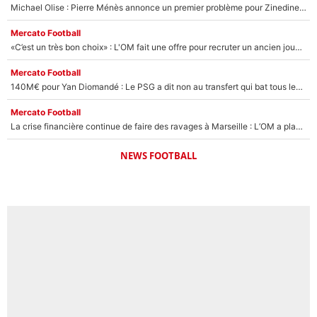
Michael Olise : Pierre Ménès annonce un premier problème pour Zinedine Zidane en équipe de France
Mercato Football
«C’est un très bon choix» : L'OM fait une offre pour recruter un ancien joueur du PSG... et c'est validé dans l'After Foot !
Mercato Football
140M€ pour Yan Diomandé : Le PSG a dit non au transfert qui bat tous les records sur le mercato
Mercato Football
La crise financière continue de faire des ravages à Marseille : L’OM a placé 12 joueurs sur le marché des transferts… et ça pourrait lui rapporter près de 100M€ !
NEWS FOOTBALL