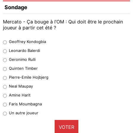
Sondage
Mercato - Ça bouge à l’OM : Qui doit être le prochain
joueur à partir cet été ?
Geoffrey Kondogbia
Geoffrey Kondogbia
38%
Leonardo Balerdi
Leonardo Balerdi
Geronimo Rulli
32%
Quinten Timber
Geronimo Rulli
Pierre-Emile Hojbjerg
5%
Neal Maupay
Quinten Timber
Amine Harit
1%
Faris Moumbagna
Pierre-Emile Hojbjerg
Un autre joueur
9%
VOTER
Neal Maupay