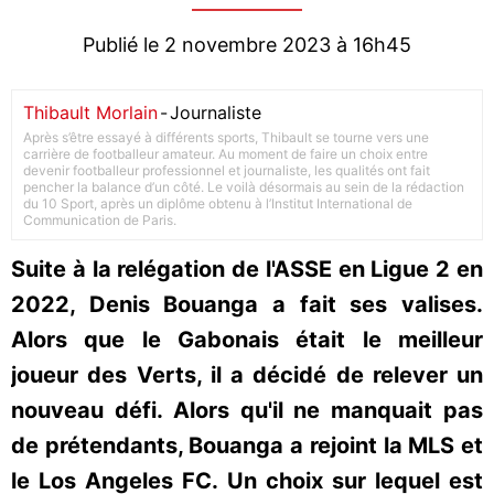
Publié le 2 novembre 2023 à 16h45
Thibault Morlain
-
Journaliste
Après s’être essayé à différents sports, Thibault se tourne vers une
carrière de footballeur amateur. Au moment de faire un choix entre
devenir footballeur professionnel et journaliste, les qualités ont fait
pencher la balance d’un côté. Le voilà désormais au sein de la rédaction
du 10 Sport, après un diplôme obtenu à l’Institut International de
Communication de Paris.
Suite à la relégation de l'ASSE en Ligue 2 en
2022, Denis Bouanga a fait ses valises.
Alors que le Gabonais était le meilleur
joueur des Verts, il a décidé de relever un
nouveau défi. Alors qu'il ne manquait pas
de prétendants, Bouanga a rejoint la MLS et
le Los Angeles FC. Un choix sur lequel est