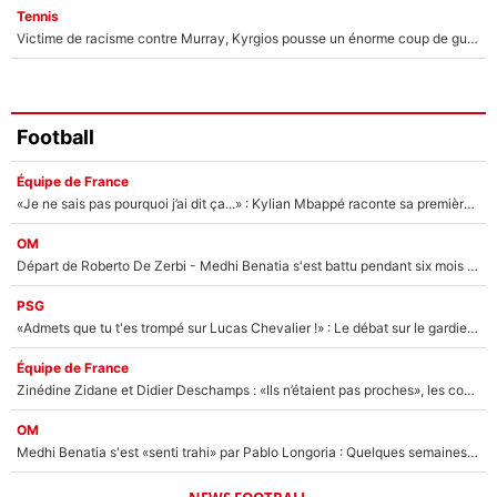
Tennis
Victime de racisme contre Murray, Kyrgios pousse un énorme coup de gueule !
Football
Équipe de France
«Je ne sais pas pourquoi j’ai dit ça...» : Kylian Mbappé raconte sa première rencontre avec Zinédine Zidane (et c’est très drôle)
OM
Départ de Roberto De Zerbi - Medhi Benatia s'est battu pendant six mois pour le retenir à l'OM, le PSG a été le naufrage de trop : «Je pars avec toi»
PSG
«Admets que tu t'es trompé sur Lucas Chevalier !» : Le débat sur le gardien du PSG vire au clash à l'After Foot
Équipe de France
Zinédine Zidane et Didier Deschamps : «Ils n’étaient pas proches», les confidences d’un membre de l’équipe de France 1998 sur leur relation spéciale
OM
Medhi Benatia s'est «senti trahi» par Pablo Longoria : Quelques semaines après son départ, l'ancien directeur de football de l'OM règle ses comptes