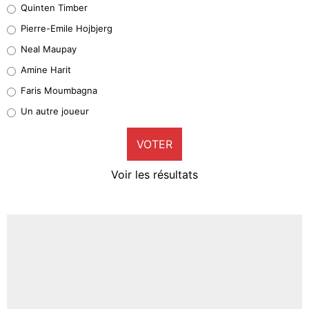
Quinten Timber
Geronimo Rulli
Pierre-Emile Hojbjerg
5%
Neal Maupay
Quinten Timber
Amine Harit
1%
Faris Moumbagna
Pierre-Emile Hojbjerg
Un autre joueur
9%
VOTER
Neal Maupay
4%
Voir les résultats
Amine Harit
3%
Faris Moumbagna
4%
Un autre joueur
5%