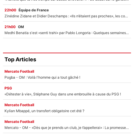
22h00
Équipe de France
Zinédine Zidane et Didier Deschamps : «Ils n’étaient pas proches», les confidences d’un membre de l’équipe de France 1998 sur leur relation spéciale
21h00
OM
Medhi Benatia s'est «senti trahi» par Pablo Longoria : Quelques semaines après son départ, l'ancien directeur de football de l'OM règle ses comptes
Top Articles
Mercato Football
Pogba - OM : Voilà l'homme qui a tout gâché !
PSG
«Détester à vie», Stéphane Guy dans une embrouille à cause du PSG !
Mercato Football
Kylian Mbappé, un transfert obligatoire cet été ?
Mercato Football
Mercato - OM - «Dès que je prends un club, je t’appellerai» : La promesse de Marcelino au moment de claquer la porte