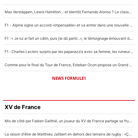
Max Verstappen, Lewis Hamilton… et bientôt Fernando Alonso ? Le classement des pilotes les mieux payés en Formule 1 risque de changer !
F1 - Alpine signe un accord «impensable» et va entrer dans une nouvelle dimension : Grande nouvelle pour Pierre Gasly !
F1 : « Je lui ai fait un câlin, puis j’ai dû partir...», le témoignage émouvant de Max Verstappen sur sa fille
F1 : Charles Leclerc surpris par les paparazzis avec sa femme, les rumeurs étaient vraies !
Comme pour le final du Tour de France, Esteban Ocon propose un Grand Prix de Formule 1 à Paris : «Autour de l’Arc de Triomphe, ce serait génial» !
NEWS FORMULE1
XV de France
Mis de côté par Fabien Galthié, un joueur du XV de France partage sa frustration : «ils ne me l’ont pas dit tout de suite»
La raison d'être de Matthieu Jalibert en dehors des terrains de rugby : «Ça m'atteint autant que si tu touches à un membre de ma famille»