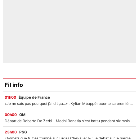
Fil info
01h00
Équipe de France
«Je ne sais pas pourquoi j’ai dit ça...» : Kylian Mbappé raconte sa première rencontre avec Zinédine Zidane (et c’est très drôle)
00h00
OM
Départ de Roberto De Zerbi - Medhi Benatia s'est battu pendant six mois pour le retenir à l'OM, le PSG a été le naufrage de trop : «Je pars avec toi»
23h00
PSG
«Admets que tu t'es trompé sur Lucas Chevalier !» : Le débat sur le gardien du PSG vire au clash à l'After Foot