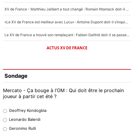
XV de France - Matthieu Jalibert a tout changé : Romain Ntamack doit-il s’inquiéter pour sa place à un an de la Coupe du monde ?
«Le XV de France est meilleur avec Lucu» : Antoine Dupont doit-il s’inquiéter pour sa place ?
Le XV de France a trouvé son remplaçant : Fabien Galthié doit-il se passer d'Antoine Dupont ?
ACTUS XV DE FRANCE
Sondage
Mercato - Ça bouge à l’OM : Qui doit être le prochain
joueur à partir cet été ?
Geoffrey Kondogbia
Geoffrey Kondogbia
38%
Leonardo Balerdi
Leonardo Balerdi
Geronimo Rulli
32%