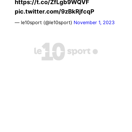
https://t.co/ZfLgb9WQVF
pic.twitter.com/9zBkRjfcqP
— le10sport (@le10sport)
November 1, 2023