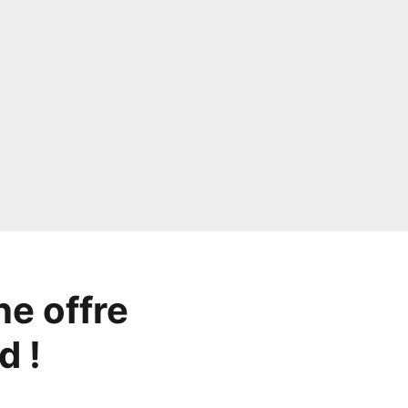
e offre
d !