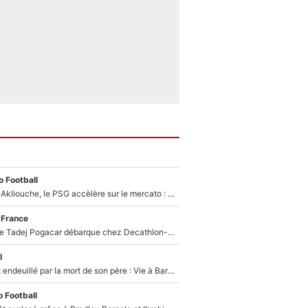
 Football
Après Maghnes Akliouche, le PSG accèlère sur le mercato : Voilà les deux nouvelles recrues qui vont signer la semaine prochaine ?
 France
Un coéquipier de Tadej Pogacar débarque chez Decathlon-CMA CGM pour épauler Paul Seixas : «Mes meilleures années sont à venir»
l
Lionel Messi est endeuillé par la mort de son père : Vie à Barcelone, transfert au PSG... voilà comment Jorge Messi a joué un rôle essentiel dans sa carrière !
 Football