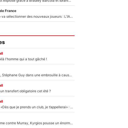
Un record bientôt explosé grâce à Bradley Barcola et Ibrahim Mbaye : Le PSG sur le point de réaliser un mercato historique ?
 de France
Zinédine Zidane va sélectionner des nouveaux joueurs : L’IA dévoile les 5 cracks qui pourraient rapidement le rejoindre en équipe de France !
es
ll
ilà l'homme qui a tout gâché !
«Détester à vie», Stéphane Guy dans une embrouille à cause du PSG !
ll
n transfert obligatoire cet été ?
ll
Mercato - OM - «Dès que je prends un club, je t’appellerai» : La promesse de Marcelino au moment de claquer la porte
Victime de racisme contre Murray, Kyrgios pousse un énorme coup de gueule !