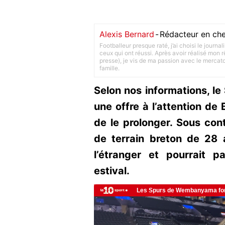
Alexis Bernard
-
Rédacteur en che
Footballeur presque raté, j’ai choisi le journa
ceux qui ont réussi. Après avoir réalisé mon
presse), je vis de ma passion avec le merca
famille.
Selon nos informations, le
une offre à l’attention de
de le prolonger. Sous cont
de terrain breton de 28
l’étranger et pourrait p
estival.