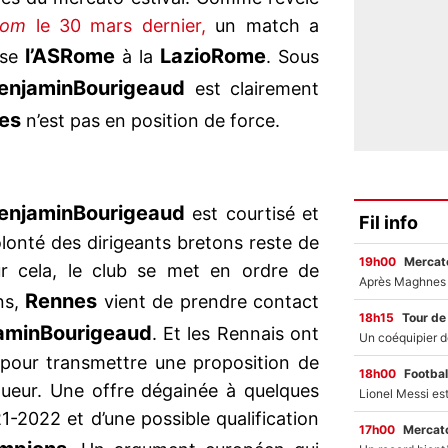
com
le 30 mars dernier,
un match a
l’AS
Rome
Lazio
Rome
ose
à la
. Sous
enjamin
Bourigeaud
est clairement
es
n’est pas en position de force.
enjamin
Bourigeaud
est courtisé et
Fil info
volonté des dirigeants bretons reste de
19h00
Mercato
ur cela, le club se met en ordre de
Rennes
ns,
vient de prendre contact
18h15
Tour de
amin
Bourigeaud
. Et les Rennais ont
pour transmettre une proposition de
18h00
Footbal
oueur. Une offre dégainée à quelques
21-2022 et d’une possible qualification
17h00
Mercato