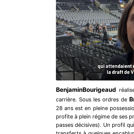
Benjamin
Bourigeaud
réalis
B
carrière. Sous les ordres de
28 ans est en pleine possessi
profite à plein régime de ses p
passes décisives). Un profil q
transferts à quelques encablu