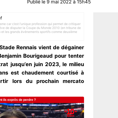
Publié le 9 mai 2022 à 15h45
f
lisme car c’est l’unique profession qui permet de critiquer
 rêve de disputer la Coupe du Monde 2010 (en tribune de
to et les grands événements sportifs comme deuxième
 Stade Rennais vient de dégainer
 Benjamin Bourigeaud pour tenter
rat jusqu’en juin 2023, le milieu
 ans est chaudement courtisé à
artir lors du prochain mercato