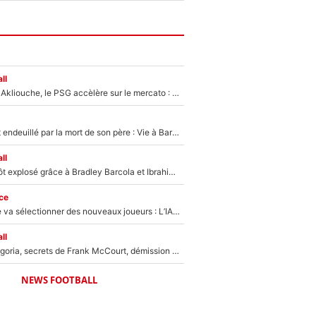
ll
Après Maghnes Akliouche, le PSG accèlère sur le mercato : Voilà les deux nouvelles recrues qui vont signer la semaine prochaine ?
Lionel Messi est endeuillé par la mort de son père : Vie à Barcelone, transfert au PSG... voilà comment Jorge Messi a joué un rôle essentiel dans sa carrière !
ll
Un record bientôt explosé grâce à Bradley Barcola et Ibrahim Mbaye : Le PSG sur le point de réaliser un mercato historique ?
ce
Zinédine Zidane va sélectionner des nouveaux joueurs : L’IA dévoile les 5 cracks qui pourraient rapidement le rejoindre en équipe de France !
ll
Trahison de Longoria, secrets de Frank McCourt, démission de Roberto De Zerbi : Medhi Benatia se lâche sur son départ de l'OM et fait d'importantes révélations
NEWS FOOTBALL