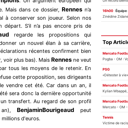
mpions
. Un argument européen qui
Rennes
e. Mais dans ce dossier,
n’a
16h00
Équipe
al à conserver son joueur. Selon nos
 départ. S’il n’a pas encore pris de
aud
regarde les propositions qui
Top Articl
 donner un nouvel élan à sa carrière,
éclarations récentes confirment bien
Mercato Footba
Rennes
Pogba - OM : Vo
, voir plus bas). Mais
ne veut
par tous les moyens de le retenir. En
PSG
fuse cette proposition, ses dirigeants
le vendre cet été. Car dans un an, il
Mercato Footba
Kylian Mbappé, u
 été sera donc la dernière opportunité
un transfert. Au regard de son profil
Mercato Footba
Benjamin
Bourigeaud
 an),
peut
Tennis
millions d'euros.