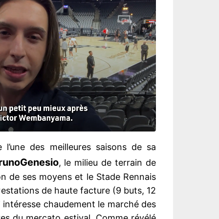
e l’une des meilleures saisons de sa
runo
Genesio
, le milieu de terrain de
on de ses moyens et le Stade Rennais
restations de haute facture (9 buts, 12
ui intéresse chaudement le marché des
res du mercato estival. Comme révélé