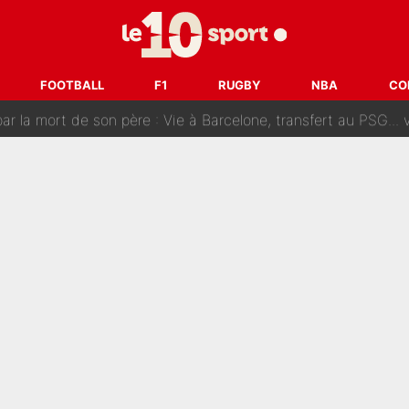
SG accèlère sur le mercato : Voilà les deux nouvelles recrues qui
r débarque chez Decathlon-CMA CGM pour épauler Paul Seixas : «M
FOOTBALL
F1
RUGBY
NBA
CO
rt de son père : Vie à Barcelone, transfert au PSG... voilà comment Jorge Messi
âce à Bradley Barcola et Ibrahim Mbaye : Le PSG sur le point de
des nouveaux joueurs : L’IA dévoile les 5 cracks qui pourraient rapidem