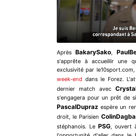
Bakary
Sako
Paul
Be
Après
,
s'apprête à accueillir une 
exclusivité par le10sport.com
week-end
dans le Forez. L'a
Crysta
dernier match avec
s'engagera pour un prêt de si
Pascal
Dupraz
espère un ren
Colin
Dagba
droit, le Parisien
PSG
stéphanois. Le
, ouvert 
l'opportunité d'aller dans le