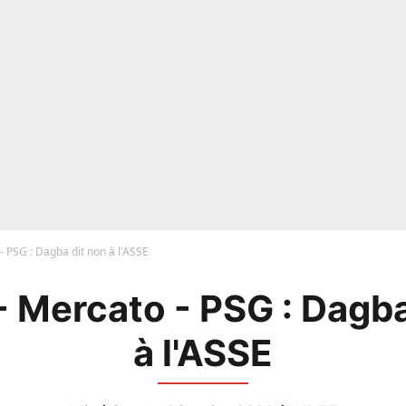
 PSG : Dagba dit non à l'ASSE
 Mercato - PSG : Dagba
à l'ASSE