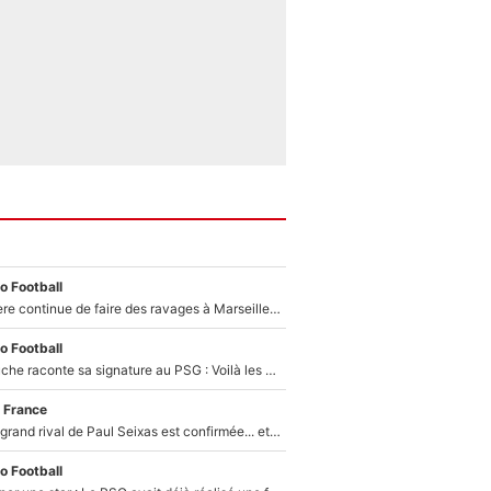
o Football
La crise financière continue de faire des ravages à Marseille : L’OM a placé 12 joueurs sur le marché des transferts… et ça pourrait lui rapporter près de 100M€ !
o Football
Maghnes Akliouche raconte sa signature au PSG : Voilà les coulisses de son transfert de rêve à 50M€
 France
La signature du grand rival de Paul Seixas est confirmée... et c'est une excellente nouvelle pour l'équipe Decathlon-CMA CGM !
o Football