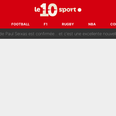
e des ravages à Marseille : L’OM a placé 12 joueurs sur le marché des transferts… 
sa signature au PSG : Voilà les coulisses de son transfert 
FOOTBALL
F1
RUGBY
NBA
CO
e Paul Seixas est confirmée... et c'est une excellente nouvelle 
: Le PSG avait déjà réalisé une folie sur le mercato bien av
ue que Zinedine Zidane a accepté dans son entourage : «Je g