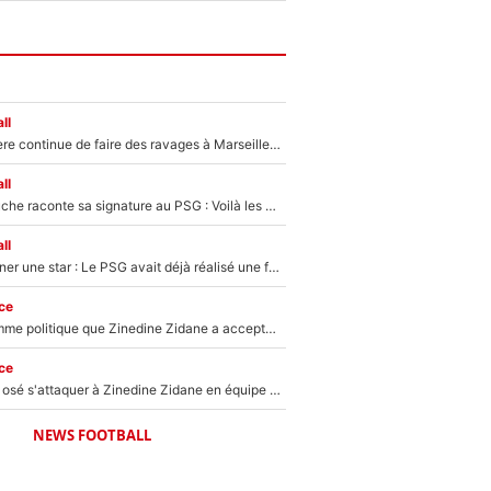
ll
La crise financière continue de faire des ravages à Marseille : L’OM a placé 12 joueurs sur le marché des transferts… et ça pourrait lui rapporter près de 100M€ !
ll
Maghnes Akliouche raconte sa signature au PSG : Voilà les coulisses de son transfert de rêve à 50M€
ll
250M€ pour signer une star : Le PSG avait déjà réalisé une folie sur le mercato bien avant Neymar !
ce
Voilà le seul homme politique que Zinedine Zidane a accepté dans son entourage : «Je garde un très bon souvenir de lui»
ce
Franck Ribéry a osé s'attaquer à Zinedine Zidane en équipe de France : «Je n'aurais jamais fait ça»
NEWS FOOTBALL