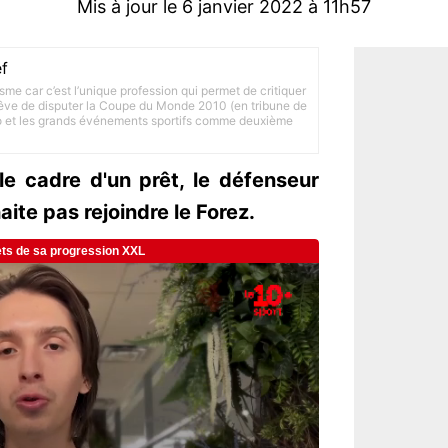
Mis à jour le 6 janvier 2022 à 11h57
f
lisme car c’est l’unique profession qui permet de critiquer
 rêve de disputer la Coupe du Monde 2010 (en tribune de
to et les grands événements sportifs comme deuxième
le cadre d'un prêt, le défenseur
ite pas rejoindre le Forez.