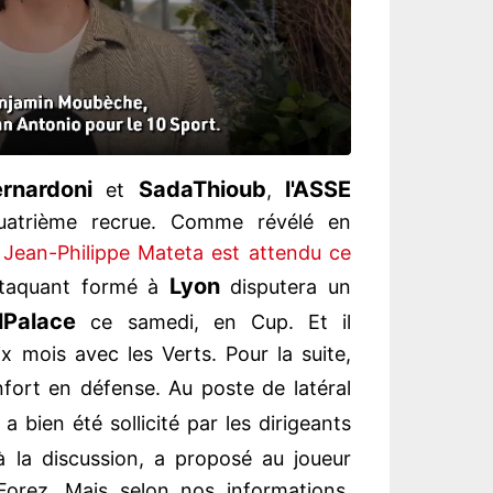
rnardoni
Sada
Thioub
l'ASSE
et
,
quatrième recrue. Comme révélé en
,
Jean-Philippe Mateta est attendu ce
Lyon
ttaquant formé à
disputera un
l
Palace
ce samedi, en Cup. Et il
x mois avec les Verts. Pour la suite,
fort en défense. Au poste de latéral
a bien été sollicité par les dirigeants
à la discussion, a proposé au joueur
 Forez. Mais selon nos informations,