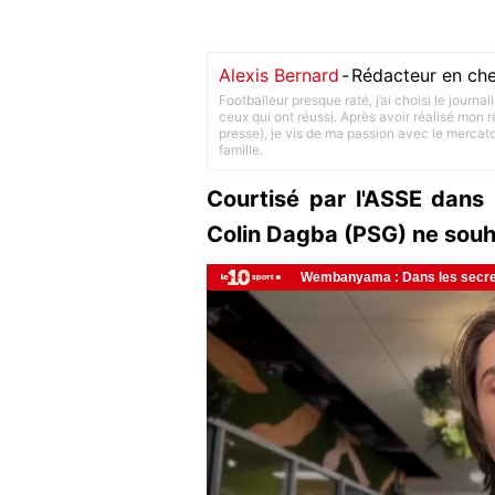
Alexis Bernard
-
Rédacteur en che
Footballeur presque raté, j’ai choisi le journa
ceux qui ont réussi. Après avoir réalisé mon
presse), je vis de ma passion avec le merca
famille.
Courtisé par l'ASSE dans 
Colin Dagba (PSG) ne souha