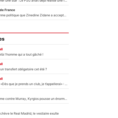
250M€ pour signer une star : Le PSG avait déjà réalisé une folie sur le mercato bien avant Neymar !
 de France
Voilà le seul homme politique que Zinedine Zidane a accepté dans son entourage : «Je garde un très bon souvenir de lui»
es
ll
ilà l'homme qui a tout gâché !
ll
n transfert obligatoire cet été ?
ll
Mercato - OM - «Dès que je prends un club, je t’appellerai» : La promesse de Marcelino au moment de claquer la porte
Victime de racisme contre Murray, Kyrgios pousse un énorme coup de gueule !
hève le Real Madrid, le vestiaire exulte