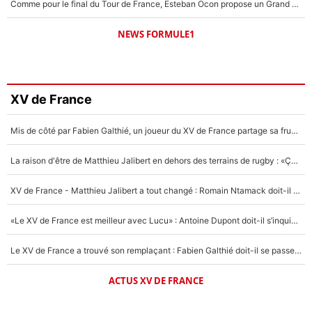
Comme pour le final du Tour de France, Esteban Ocon propose un Grand Prix de Formule 1 à Paris : «Autour de l’Arc de Triomphe, ce serait génial» !
NEWS FORMULE1
XV de France
Mis de côté par Fabien Galthié, un joueur du XV de France partage sa frustration : «ils ne me l’ont pas dit tout de suite»
La raison d'être de Matthieu Jalibert en dehors des terrains de rugby : «Ça m'atteint autant que si tu touches à un membre de ma famille»
XV de France - Matthieu Jalibert a tout changé : Romain Ntamack doit-il s’inquiéter pour sa place à un an de la Coupe du monde ?
«Le XV de France est meilleur avec Lucu» : Antoine Dupont doit-il s’inquiéter pour sa place ?
Le XV de France a trouvé son remplaçant : Fabien Galthié doit-il se passer d'Antoine Dupont ?
ACTUS XV DE FRANCE