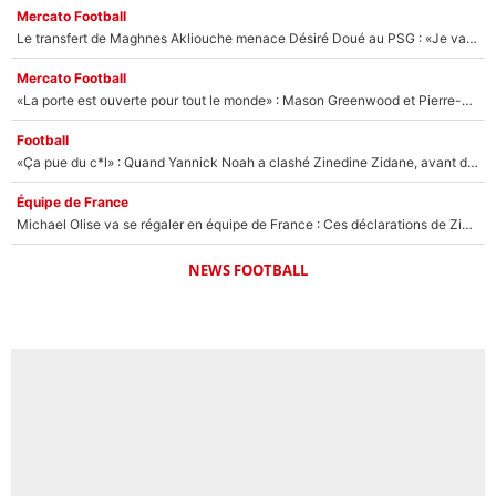
Mercato Football
Le transfert de Maghnes Akliouche menace Désiré Doué au PSG : «Je valide à 200%»
Mercato Football
«La porte est ouverte pour tout le monde» : Mason Greenwood et Pierre-Emerick Aubameyang ont quitté l'OM, Amine Gouiri balance sur la suite du mercato et sur la réaction du vestiaire !
Football
«Ça pue du c*l» : Quand Yannick Noah a clashé Zinedine Zidane, avant de se faire recadrer par le nouveau sélectionneur de l'équipe de France !
Équipe de France
Michael Olise va se régaler en équipe de France : Ces déclarations de Zinedine Zidane qui prouvent qu'il va tout miser sur la star du Bayern Munich !
NEWS FOOTBALL