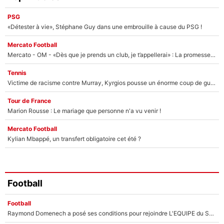
PSG
«Détester à vie», Stéphane Guy dans une embrouille à cause du PSG !
Mercato Football
Mercato - OM - «Dès que je prends un club, je t’appellerai» : La promesse de Marcelino au moment de claquer la porte
Tennis
Victime de racisme contre Murray, Kyrgios pousse un énorme coup de gueule !
Tour de France
Marion Rousse : Le mariage que personne n'a vu venir !
Mercato Football
Kylian Mbappé, un transfert obligatoire cet été ?
Football
Football
Raymond Domenech a posé ses conditions pour rejoindre L'EQUIPE du Soir : Il refuse de faire l'émission avec un autre chroniqueur !