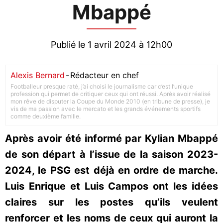
Mbappé
Publié le 1 avril 2024 à 12h00
Alexis Bernard
-
Rédacteur en chef
Footballeur presque raté, j’ai choisi le journalisme car c’est l’unique
profession qui permet de critiquer ceux qui ont réussi. Après avoir réalisé
mon rêve de disputer la Coupe du Monde 2010 (en tribune de presse), je
vis de ma passion avec le mercato et les grands événements sportifs
comme deuxième famille.
Après avoir été informé par Kylian Mbappé
de son départ à l’issue de la saison 2023-
2024, le PSG est déjà en ordre de marche.
Luis Enrique et Luis Campos ont les idées
claires sur les postes qu’ils veulent
renforcer et les noms de ceux qui auront la