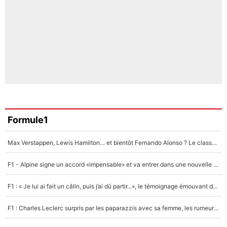
Formule1
Max Verstappen, Lewis Hamilton… et bientôt Fernando Alonso ? Le classement des pilotes les mieux payés en Formule 1 risque de changer !
F1 - Alpine signe un accord «impensable» et va entrer dans une nouvelle dimension : Grande nouvelle pour Pierre Gasly !
F1 : « Je lui ai fait un câlin, puis j’ai dû partir...», le témoignage émouvant de Max Verstappen sur sa fille
F1 : Charles Leclerc surpris par les paparazzis avec sa femme, les rumeurs étaient vraies !