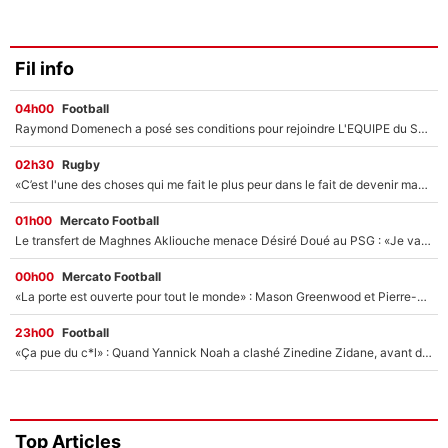
Fil info
04h00
Football
Raymond Domenech a posé ses conditions pour rejoindre L'EQUIPE du Soir : Il refuse de faire l'émission avec un autre chroniqueur !
02h30
Rugby
«C’est l'une des choses qui me fait le plus peur dans le fait de devenir maman» : En couple avec Antoine Dupont, Iris Mittenaere s'inquiète déjà pour ses futurs enfants !
01h00
Mercato Football
Le transfert de Maghnes Akliouche menace Désiré Doué au PSG : «Je valide à 200%»
00h00
Mercato Football
«La porte est ouverte pour tout le monde» : Mason Greenwood et Pierre-Emerick Aubameyang ont quitté l'OM, Amine Gouiri balance sur la suite du mercato et sur la réaction du vestiaire !
23h00
Football
«Ça pue du c*l» : Quand Yannick Noah a clashé Zinedine Zidane, avant de se faire recadrer par le nouveau sélectionneur de l'équipe de France !
Top Articles