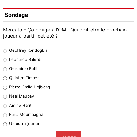
Sondage
Mercato - Ça bouge à l’OM : Qui doit être le prochain
joueur à partir cet été ?
Geoffrey Kondogbia
Geoffrey Kondogbia
38%
Leonardo Balerdi
Leonardo Balerdi
Geronimo Rulli
32%
Quinten Timber
Geronimo Rulli
Pierre-Emile Hojbjerg
5%
Neal Maupay
Quinten Timber
Amine Harit
1%
Faris Moumbagna
Pierre-Emile Hojbjerg
Un autre joueur
9%