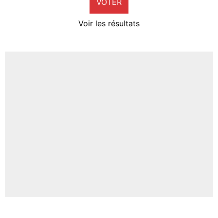
VOTER
Neal Maupay
4%
Voir les résultats
Amine Harit
3%
Faris Moumbagna
4%
Un autre joueur
5%
1664 personnes ont participé aux votes.