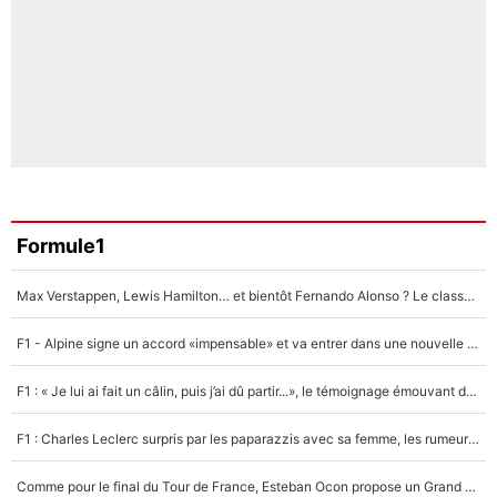
Formule1
Max Verstappen, Lewis Hamilton… et bientôt Fernando Alonso ? Le classement des pilotes les mieux payés en Formule 1 risque de changer !
F1 - Alpine signe un accord «impensable» et va entrer dans une nouvelle dimension : Grande nouvelle pour Pierre Gasly !
F1 : « Je lui ai fait un câlin, puis j’ai dû partir...», le témoignage émouvant de Max Verstappen sur sa fille
F1 : Charles Leclerc surpris par les paparazzis avec sa femme, les rumeurs étaient vraies !
Comme pour le final du Tour de France, Esteban Ocon propose un Grand Prix de Formule 1 à Paris : «Autour de l’Arc de Triomphe, ce serait génial» !