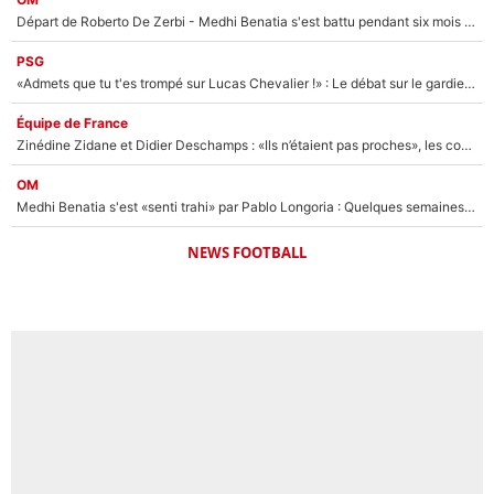
Départ de Roberto De Zerbi - Medhi Benatia s'est battu pendant six mois pour le retenir à l'OM, le PSG a été le naufrage de trop : «Je pars avec toi»
PSG
«Admets que tu t'es trompé sur Lucas Chevalier !» : Le débat sur le gardien du PSG vire au clash à l'After Foot
Équipe de France
Zinédine Zidane et Didier Deschamps : «Ils n’étaient pas proches», les confidences d’un membre de l’équipe de France 1998 sur leur relation spéciale
OM
Medhi Benatia s'est «senti trahi» par Pablo Longoria : Quelques semaines après son départ, l'ancien directeur de football de l'OM règle ses comptes
NEWS FOOTBALL