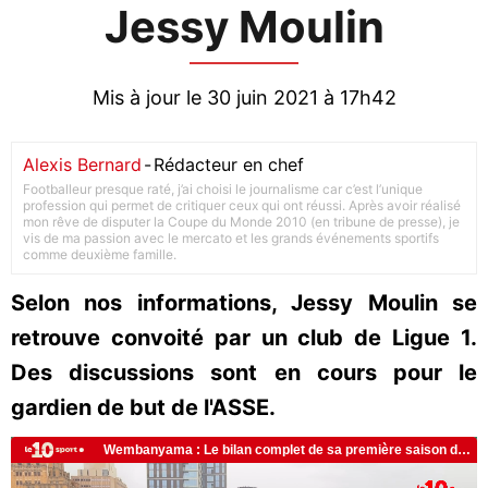
Jessy Moulin
Mis à jour le 30 juin 2021 à 17h42
Alexis Bernard
-
Rédacteur en chef
Footballeur presque raté, j’ai choisi le journalisme car c’est l’unique
profession qui permet de critiquer ceux qui ont réussi. Après avoir réalisé
mon rêve de disputer la Coupe du Monde 2010 (en tribune de presse), je
vis de ma passion avec le mercato et les grands événements sportifs
comme deuxième famille.
Selon nos informations, Jessy Moulin se
retrouve convoité par un club de Ligue 1.
Des discussions sont en cours pour le
gardien de but de l'ASSE.