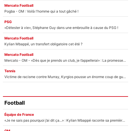
Mercato Football
Pogba - OM : Voilà l'homme qui a tout gâché !
PSG
«Détester à vie», Stéphane Guy dans une embrouille à cause du PSG !
Mercato Football
Kylian Mbappé, un transfert obligatoire cet été ?
Mercato Football
Mercato - OM - «Dès que je prends un club, je t’appellerai» : La promesse de Marcelino au moment de claquer la porte
Tennis
Victime de racisme contre Murray, Kyrgios pousse un énorme coup de gueule !
Football
Équipe de France
«Je ne sais pas pourquoi j’ai dit ça...» : Kylian Mbappé raconte sa première rencontre avec Zinédine Zidane (et c’est très drôle)
OM