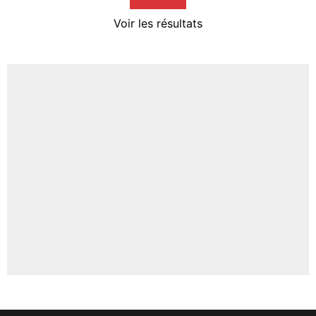
4%
Voir les résultats
Amine Harit
3%
Faris Moumbagna
4%
Un autre joueur
5%
1619 personnes ont participé aux votes.