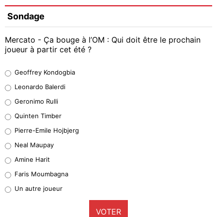
Sondage
Mercato - Ça bouge à l’OM : Qui doit être le prochain
joueur à partir cet été ?
Geoffrey Kondogbia
Geoffrey Kondogbia
38%
Leonardo Balerdi
Leonardo Balerdi
Geronimo Rulli
32%
Quinten Timber
Geronimo Rulli
Pierre-Emile Hojbjerg
5%
Neal Maupay
Quinten Timber
Amine Harit
1%
Faris Moumbagna
Pierre-Emile Hojbjerg
Un autre joueur
9%
VOTER
Neal Maupay