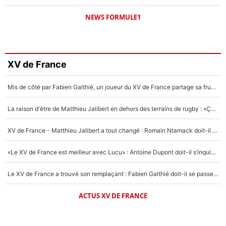
NEWS FORMULE1
XV de France
Mis de côté par Fabien Galthié, un joueur du XV de France partage sa frustration : «ils ne me l’ont pas dit tout de suite»
La raison d'être de Matthieu Jalibert en dehors des terrains de rugby : «Ça m'atteint autant que si tu touches à un membre de ma famille»
XV de France - Matthieu Jalibert a tout changé : Romain Ntamack doit-il s’inquiéter pour sa place à un an de la Coupe du monde ?
«Le XV de France est meilleur avec Lucu» : Antoine Dupont doit-il s’inquiéter pour sa place ?
Le XV de France a trouvé son remplaçant : Fabien Galthié doit-il se passer d'Antoine Dupont ?
ACTUS XV DE FRANCE