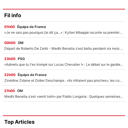
Fil info
01h00
Équipe de France
«Je ne sais pas pourquoi j’ai dit ça...» : Kylian Mbappé raconte sa première rencontre avec Zinédine Zidane (et c’est très drôle)
00h00
OM
Départ de Roberto De Zerbi - Medhi Benatia s'est battu pendant six mois pour le retenir à l'OM, le PSG a été le naufrage de trop : «Je pars avec toi»
23h00
PSG
«Admets que tu t'es trompé sur Lucas Chevalier !» : Le débat sur le gardien du PSG vire au clash à l'After Foot
22h00
Équipe de France
Zinédine Zidane et Didier Deschamps : «Ils n’étaient pas proches», les confidences d’un membre de l’équipe de France 1998 sur leur relation spéciale
21h00
OM
Medhi Benatia s'est «senti trahi» par Pablo Longoria : Quelques semaines après son départ, l'ancien directeur de football de l'OM règle ses comptes
Top Articles