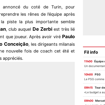
annoncé du coté de Turin, pour
eprendre les rênes de l’équipe après
 la piste la plus importante semble
lan
De Zerbi
, club auquel
est très lié
Paulo
tant que joueur. Après avoir viré
io Conceição
, les dirigeants milanais
ne nouvelle fois de coach cet été et
Fil info
us appréciés.
11h00
Équipe 
10h00
PSG
09h15
Tour de
09h00
Mercat