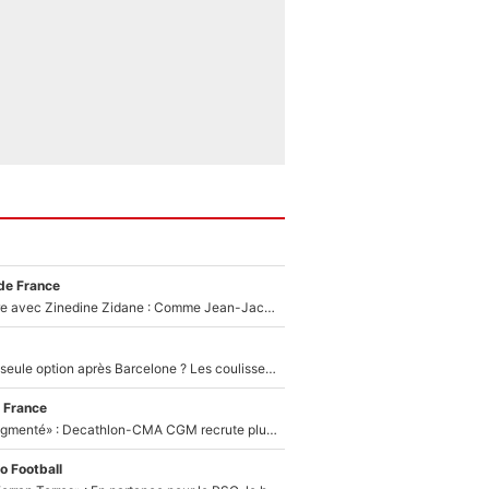
de France
Un documentaire avec Zinedine Zidane : Comme Jean-Jacques Goldman et Mylène Farmer, le nouveau sélectionneur de l'équipe de France a recalé une journaliste très connue
Le PSG comme seule option après Barcelone ? Les coulisses de la signature historique de Lionel Messi sont révélées au grand jour !
 France
«Le budget a augmenté» : Decathlon-CMA CGM recrute plusieurs coureurs pour offrir à Paul Seixas une équipe pour gagner le Tour de France 2027
o Football