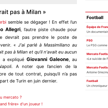
'irait pas à Milan »
Football
rbi
semble se dégager ! En effet l’un
Équipe de Fran
o Allegri
, l’autre piste chaude pour
ne devrait pas prendre le poste de
PSG
venir. «
J'ai parlé à Massimiliano au
rait pas à Milan et qu'il n'avait eu aucun
Mercato Footba
Giovanni Galeone
 a expliqué
, au
apoli
. A noter que l’ancien de la
Mercato Footba
bre de tout contrat, puisqu’il n’a pas
art de Turin en juin dernier.
Football
du mercato ?
and frère» d'un joueur !