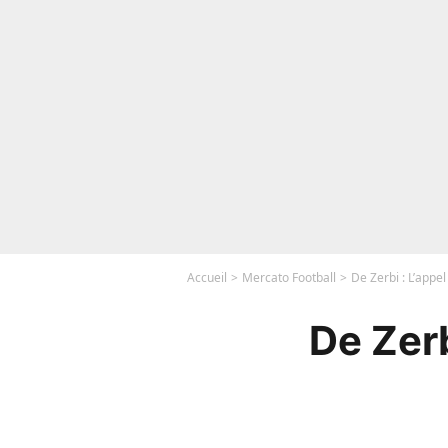
Accueil
Mercato Football
De Zerbi : L’appel
De Zerb