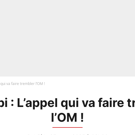
 qui va faire trembler l’OM !
i : L’appel qui va faire 
l’OM !