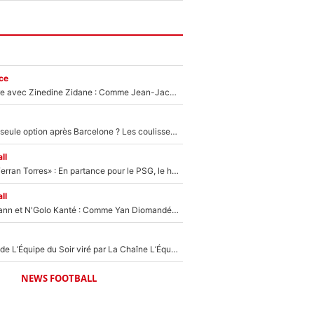
ce
Un documentaire avec Zinedine Zidane : Comme Jean-Jacques Goldman et Mylène Farmer, le nouveau sélectionneur de l'équipe de France a recalé une journaliste très connue
Le PSG comme seule option après Barcelone ? Les coulisses de la signature historique de Lionel Messi sont révélées au grand jour !
ll
«Le suicide de Ferran Torres» : En partance pour le PSG, le héros de la finale de la Coupe du monde s'attire les foudres de la presse espagnole !
ll
Antoine Griezmann et N'Golo Kanté : Comme Yan Diomandé, les deux champions du monde ont refusé de signer au PSG !
Un chroniqueur de L’Équipe du Soir viré par La Chaîne L’Équipe : Même Olivier Ménard n’avait pas pu empêcher son départ, «je l’ai appris sur Twitter, je l’ai vécu assez mal»
NEWS FOOTBALL