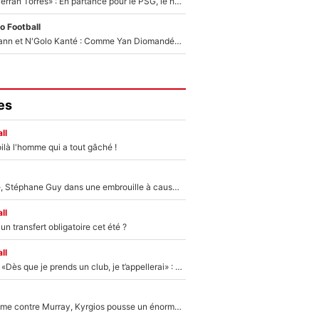
«Le suicide de Ferran Torres» : En partance pour le PSG, le héros de la finale de la Coupe du monde s'attire les foudres de la presse espagnole !
o Football
Antoine Griezmann et N'Golo Kanté : Comme Yan Diomandé, les deux champions du monde ont refusé de signer au PSG !
es
ll
ilà l'homme qui a tout gâché !
«Détester à vie», Stéphane Guy dans une embrouille à cause du PSG !
ll
n transfert obligatoire cet été ?
ll
Mercato - OM - «Dès que je prends un club, je t’appellerai» : La promesse de Marcelino au moment de claquer la porte
Victime de racisme contre Murray, Kyrgios pousse un énorme coup de gueule !