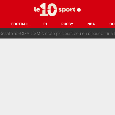
 Comme Jean-Jacques Goldman et Mylène Farmer, le nouveau sélectionneur de l'équipe 
ès Barcelone ? Les coulisses de la signature historique de Lionel 
FOOTBALL
F1
RUGBY
NBA
CO
on-CMA CGM recrute plusieurs coureurs pour offrir à Paul Seixas une équ
n partance pour le PSG, le héros de la finale de la Coupe du monde s'atti
lo Kanté : Comme Yan Diomandé, les deux champions du mon