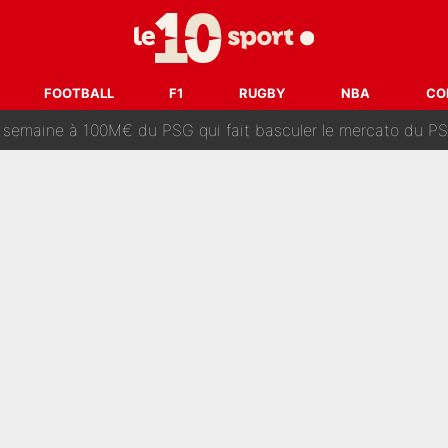
dley Barcola trop cher pour Liverpool
rpool, la fake news : Le feuilleton continue !
FOOTBALL
F1
RUGBY
NBA
CO
a semaine à 100M€ du PSG qui fait basculer le mercato du PS
e harcèlement à l’OM : Le départ qui soulage le vestiaire de 
ris» : Bruno Genesio fait une promesse pour la suite du mercato