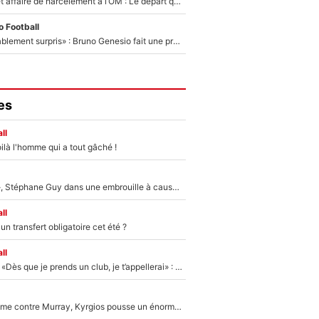
Climat toxique et affaire de harcèlement à l’OM : Le départ qui soulage le vestiaire de Bruno Genesio
 Football
«Très, très agréablement surpris» : Bruno Genesio fait une promesse pour la suite du mercato de l’OM et rassure les supporters
es
ll
ilà l'homme qui a tout gâché !
«Détester à vie», Stéphane Guy dans une embrouille à cause du PSG !
ll
n transfert obligatoire cet été ?
ll
Mercato - OM - «Dès que je prends un club, je t’appellerai» : La promesse de Marcelino au moment de claquer la porte
Victime de racisme contre Murray, Kyrgios pousse un énorme coup de gueule !