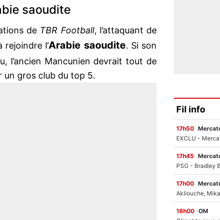
abie saoudite
mations de
TBR Football
, l’attaquant de
Arabie saoudite
 rejoindre l’
. Si son
u, l’ancien Mancunien devrait tout de
 un gros club du top 5.
Fil info
17h50
Mercato
17h45
Mercato
17h00
Mercato
16h00
OM