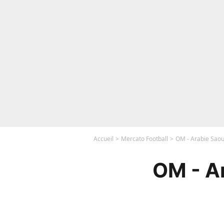
Accueil
Mercato Football
OM - Arabie Saoudi
OM - Ar