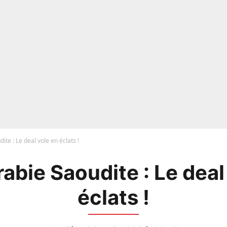
te : Le deal vole en éclats !
abie Saoudite : Le deal
éclats !