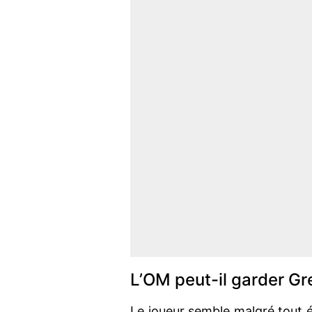
L’OM peut-il garder G
Le joueur semble malgré tout é