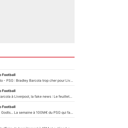
 Football
EXCLU - Mercato - PSG : Bradley Barcola trop cher pour Liverpool
 Football
PSG - Bradley Barcola à Liverpool, la fake news : Le feuilleton continue !
 Football
Akliouche, Mika Godts... La semaine à 100M€ du PSG qui fait basculer le mercato du PSG !