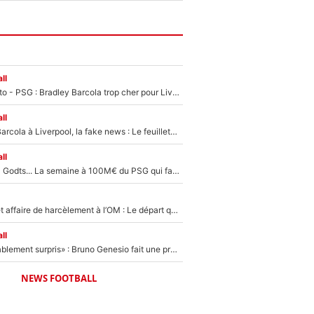
ll
EXCLU - Mercato - PSG : Bradley Barcola trop cher pour Liverpool
ll
PSG - Bradley Barcola à Liverpool, la fake news : Le feuilleton continue !
ll
Akliouche, Mika Godts... La semaine à 100M€ du PSG qui fait basculer le mercato du PSG !
Climat toxique et affaire de harcèlement à l’OM : Le départ qui soulage le vestiaire de Bruno Genesio
ll
«Très, très agréablement surpris» : Bruno Genesio fait une promesse pour la suite du mercato de l’OM et rassure les supporters
NEWS FOOTBALL