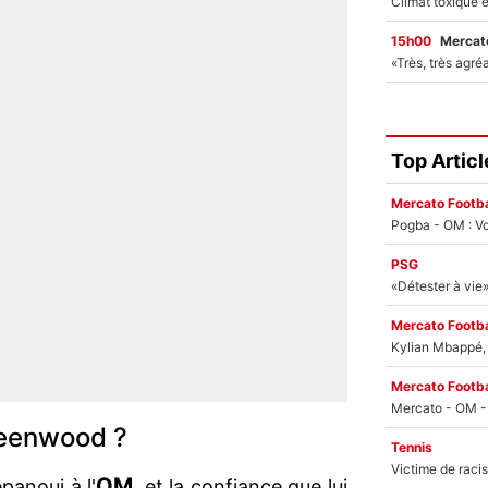
15h00
Mercato
Top Articl
Mercato Footba
Pogba - OM : Vo
PSG
Mercato Footba
Kylian Mbappé, u
Mercato Footba
reenwood ?
Tennis
OM
panoui à l'
, et la confiance que lui