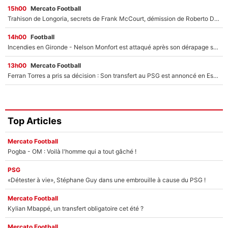
15h00
Mercato Football
Trahison de Longoria, secrets de Frank McCourt, démission de Roberto De Zerbi : Medhi Benatia se lâche sur son départ de l'OM et fait d'importantes révélations
14h00
Football
Incendies en Gironde - Nelson Monfort est attaqué après son dérapage sur CNews : «Et lui, il prend combien pour parler dans un studio climatisé?»
13h00
Mercato Football
Ferran Torres a pris sa décision : Son transfert au PSG est annoncé en Espagne !
Top Articles
Mercato Football
Pogba - OM : Voilà l'homme qui a tout gâché !
PSG
«Détester à vie», Stéphane Guy dans une embrouille à cause du PSG !
Mercato Football
Kylian Mbappé, un transfert obligatoire cet été ?
Mercato Football