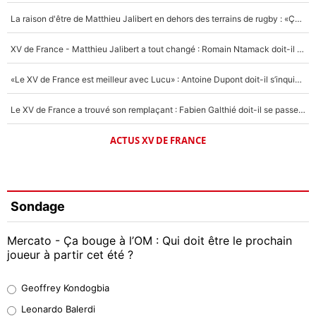
La raison d'être de Matthieu Jalibert en dehors des terrains de rugby : «Ça m'atteint autant que si tu touches à un membre de ma famille»
XV de France - Matthieu Jalibert a tout changé : Romain Ntamack doit-il s’inquiéter pour sa place à un an de la Coupe du monde ?
«Le XV de France est meilleur avec Lucu» : Antoine Dupont doit-il s’inquiéter pour sa place ?
Le XV de France a trouvé son remplaçant : Fabien Galthié doit-il se passer d'Antoine Dupont ?
ACTUS XV DE FRANCE
Sondage
Mercato - Ça bouge à l’OM : Qui doit être le prochain
joueur à partir cet été ?
Geoffrey Kondogbia
Geoffrey Kondogbia
38%
Leonardo Balerdi