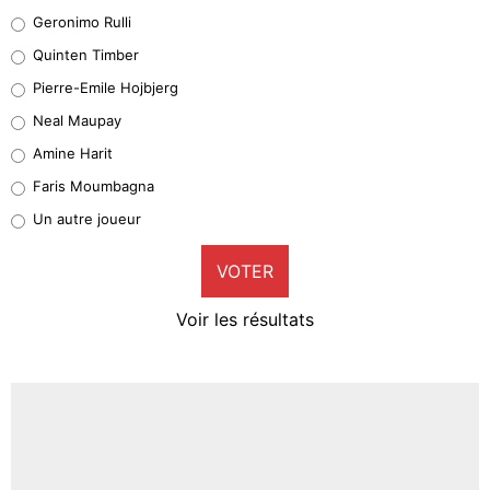
Leonardo Balerdi
Geronimo Rulli
32%
Quinten Timber
Geronimo Rulli
Pierre-Emile Hojbjerg
5%
Neal Maupay
Quinten Timber
Amine Harit
1%
Faris Moumbagna
Pierre-Emile Hojbjerg
Un autre joueur
9%
VOTER
Neal Maupay
4%
Voir les résultats
Amine Harit
3%
Faris Moumbagna
4%
Un autre joueur