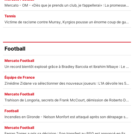
Mercato - OM - «Dès que je prends un club, je t’appellerai» : La promesse de Marcelino au moment de claquer la porte
Tennis
Victime de racisme contre Murray, Kyrgios pousse un énorme coup de gueule !
Football
Mercato Football
Un record bientôt explosé grâce à Bradley Barcola et Ibrahim Mbaye : Le PSG sur le point de réaliser un mercato historique ?
Équipe de France
Zinédine Zidane va sélectionner des nouveaux joueurs : L’IA dévoile les 5 cracks qui pourraient rapidement le rejoindre en équipe de France !
Mercato Football
Trahison de Longoria, secrets de Frank McCourt, démission de Roberto De Zerbi : Medhi Benatia se lâche sur son départ de l'OM et fait d'importantes révélations
Football
Incendies en Gironde - Nelson Monfort est attaqué après son dérapage sur CNews : «Et lui, il prend combien pour parler dans un studio climatisé?»
Mercato Football
Ferran Torres a pris sa décision : Son transfert au PSG est annoncé en Espagne !