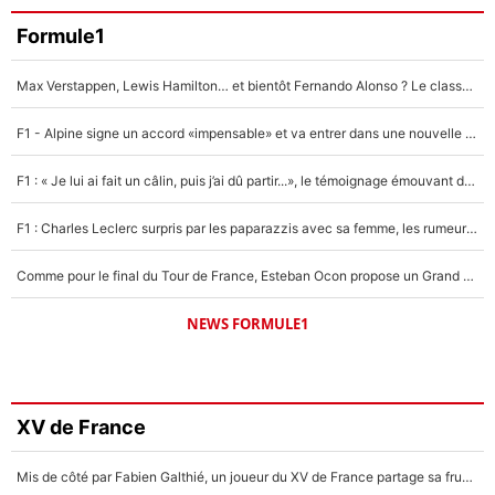
Formule1
Max Verstappen, Lewis Hamilton… et bientôt Fernando Alonso ? Le classement des pilotes les mieux payés en Formule 1 risque de changer !
F1 - Alpine signe un accord «impensable» et va entrer dans une nouvelle dimension : Grande nouvelle pour Pierre Gasly !
F1 : « Je lui ai fait un câlin, puis j’ai dû partir...», le témoignage émouvant de Max Verstappen sur sa fille
F1 : Charles Leclerc surpris par les paparazzis avec sa femme, les rumeurs étaient vraies !
Comme pour le final du Tour de France, Esteban Ocon propose un Grand Prix de Formule 1 à Paris : «Autour de l’Arc de Triomphe, ce serait génial» !
NEWS FORMULE1
XV de France
Mis de côté par Fabien Galthié, un joueur du XV de France partage sa frustration : «ils ne me l’ont pas dit tout de suite»