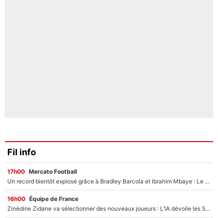
Fil info
17h00
Mercato Football
Un record bientôt explosé grâce à Bradley Barcola et Ibrahim Mbaye : Le PSG sur le point de réaliser un mercato historique ?
16h00
Équipe de France
Zinédine Zidane va sélectionner des nouveaux joueurs : L’IA dévoile les 5 cracks qui pourraient rapidement le rejoindre en équipe de France !