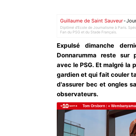
Guillaume de Saint Sauveur
-
Jour
Diplômé d’Ecole de Journalisme à Paris. Spéci
Fan du PSG et du Stade Français.
Expulsé dimanche derni
Donnarumma reste sur p
avec le PSG. Et malgré la 
gardien et qui fait couler 
d'assurer bec et ongles s
observateurs.