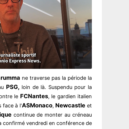
arumma
ne traverse pas la période la
PSG,
 au
loin de là. Suspendu pour la
FC
Nantes
ontre le
, le gardien italien
AS
Monaco
Newcastle
 face à l'
,
et
ique
continue de monter au créneau
a confirmé vendredi en conférence de