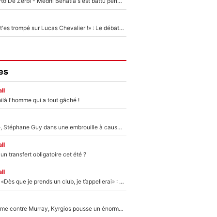
Départ de Roberto De Zerbi - Medhi Benatia s'est battu pendant six mois pour le retenir à l'OM, le PSG a été le naufrage de trop : «Je pars avec toi»
«Admets que tu t'es trompé sur Lucas Chevalier !» : Le débat sur le gardien du PSG vire au clash à l'After Foot
es
ll
ilà l'homme qui a tout gâché !
«Détester à vie», Stéphane Guy dans une embrouille à cause du PSG !
ll
n transfert obligatoire cet été ?
ll
Mercato - OM - «Dès que je prends un club, je t’appellerai» : La promesse de Marcelino au moment de claquer la porte
Victime de racisme contre Murray, Kyrgios pousse un énorme coup de gueule !