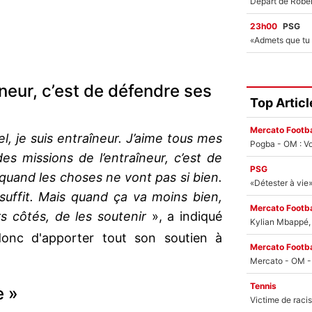
23h00
PSG
îneur, c’est de défendre ses
Top Articl
Mercato Footba
el, je suis entraîneur. J’aime tous mes
Pogba - OM : Vo
des missions de l’entraîneur, c’est de
PSG
quand les choses ne vont pas si bien.
suffit. Mais quand ça va moins bien,
Mercato Footba
rs côtés, de les soutenir
», a indiqué
Kylian Mbappé, u
donc d'apporter tout son soutien à
Mercato Footba
Tennis
e »