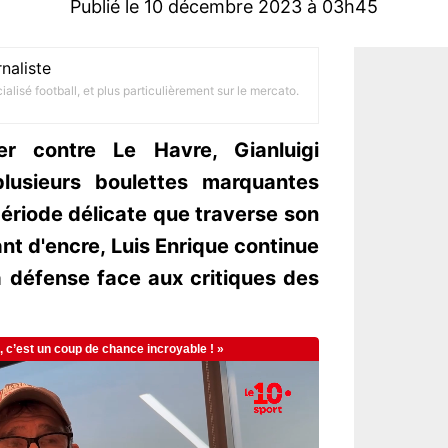
Publié le 10 décembre 2023 à 03h45
naliste
alisé football, et plus particulièrement sur le mercato.
er contre Le Havre, Gianluigi
lusieurs boulettes marquantes
période délicate que traverse son
tant d'encre, Luis Enrique continue
a défense face aux critiques des