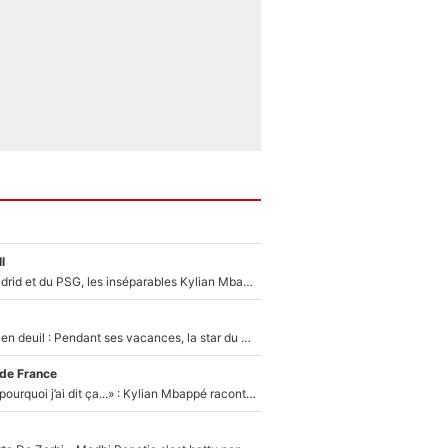
l
Loin du Real Madrid et du PSG, les inséparables Kylian Mbappé et Achraf Hakimi changent d'équipe le temps d'une journée !
Antoine Dupont en deuil : Pendant ses vacances, la star du XV de France a perdu sa grand-mère
 de France
«Je ne sais pas pourquoi j’ai dit ça...» : Kylian Mbappé raconte sa première rencontre avec Zinédine Zidane (et c’est très drôle)