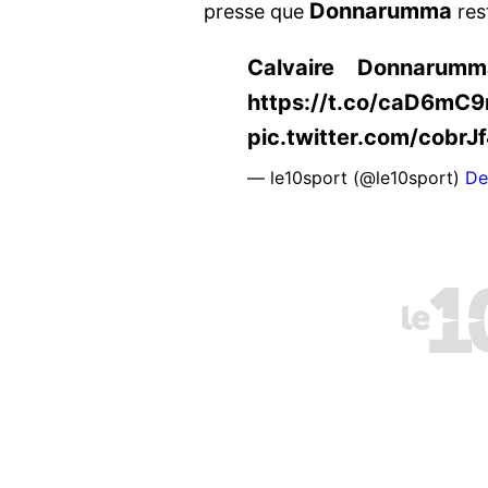
Donnarumma
presse que
res
Calvaire Donnarumm
https://t.co/caD6mC
pic.twitter.com/cobrJ
— le10sport (@le10sport)
De