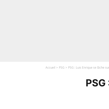
Accueil
PSG
PSG : Luis Enrique se lâche s
PSG :