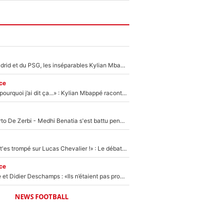
Loin du Real Madrid et du PSG, les inséparables Kylian Mbappé et Achraf Hakimi changent d'équipe le temps d'une journée !
ce
«Je ne sais pas pourquoi j’ai dit ça...» : Kylian Mbappé raconte sa première rencontre avec Zinédine Zidane (et c’est très drôle)
Départ de Roberto De Zerbi - Medhi Benatia s'est battu pendant six mois pour le retenir à l'OM, le PSG a été le naufrage de trop : «Je pars avec toi»
«Admets que tu t'es trompé sur Lucas Chevalier !» : Le débat sur le gardien du PSG vire au clash à l'After Foot
ce
Zinédine Zidane et Didier Deschamps : «Ils n’étaient pas proches», les confidences d’un membre de l’équipe de France 1998 sur leur relation spéciale
NEWS FOOTBALL