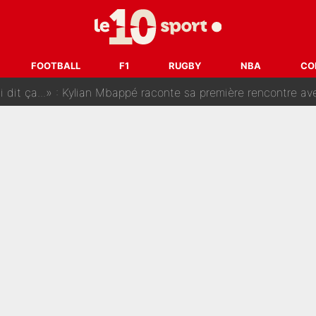
SG, les inséparables Kylian Mbappé et Achraf Hakimi changent 
Pendant ses vacances, la star du XV de France a perdu sa g
FOOTBALL
F1
RUGBY
NBA
CO
 dit ça...» : Kylian Mbappé raconte sa première rencontre avec Zi
i Benatia s'est battu pendant six mois pour le retenir à l'OM, le PSG a été
sur Lucas Chevalier !» : Le débat sur le gardien du PSG vire 