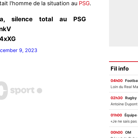
tait l'homme de la situation au
PSG
.
a, silence total au PSG
9nkV
f4xXG
cember 9, 2023
Fil info
04h00
Footbal
02h30
Rugby
01h00
Équipe
00h00
OM