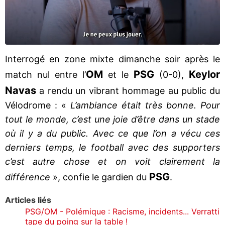
Interrogé en zone mixte dimanche soir après le
OM
PSG
Keylor
match nul entre l’
et le
(0-0),
Navas
a rendu un vibrant hommage au public du
Vélodrome : «
L’ambiance était très bonne. Pour
tout le monde, c’est une joie d’être dans un stade
où il y a du public. Avec ce que l’on a vécu ces
derniers temps, le football avec des supporters
c’est autre chose et on voit clairement la
PSG
différence
», confie le gardien du
.
Articles liés
PSG/OM - Polémique : Racisme, incidents... Verratti
tape du poing sur la table !