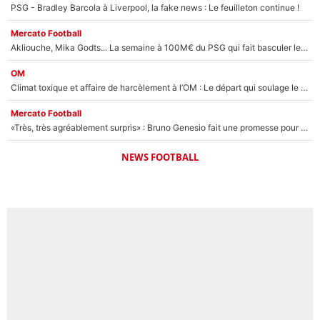
PSG - Bradley Barcola à Liverpool, la fake news : Le feuilleton continue !
Mercato Football
Akliouche, Mika Godts... La semaine à 100M€ du PSG qui fait basculer le mercato du PSG !
OM
Climat toxique et affaire de harcèlement à l’OM : Le départ qui soulage le vestiaire de Bruno Genesio
Mercato Football
«Très, très agréablement surpris» : Bruno Genesio fait une promesse pour la suite du mercato de l’OM et rassure les supporters
NEWS FOOTBALL