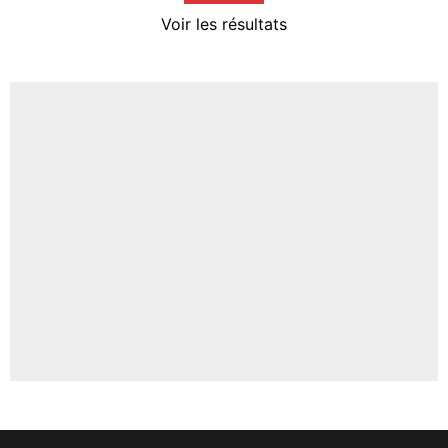
4%
Voir les résultats
Amine Harit
3%
Faris Moumbagna
4%
Un autre joueur
5%
1607 personnes ont participé aux votes.