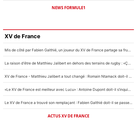
NEWS FORMULE1
XV de France
Mis de côté par Fabien Galthié, un joueur du XV de France partage sa frustration : «ils ne me l’ont pas dit tout de suite»
La raison d'être de Matthieu Jalibert en dehors des terrains de rugby : «Ça m'atteint autant que si tu touches à un membre de ma famille»
XV de France - Matthieu Jalibert a tout changé : Romain Ntamack doit-il s’inquiéter pour sa place à un an de la Coupe du monde ?
«Le XV de France est meilleur avec Lucu» : Antoine Dupont doit-il s’inquiéter pour sa place ?
Le XV de France a trouvé son remplaçant : Fabien Galthié doit-il se passer d'Antoine Dupont ?
ACTUS XV DE FRANCE