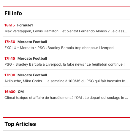
Fil info
18h15
Formule1
Max Verstappen, Lewis Hamilton… et bientôt Fernando Alonso ? Le classement des pilotes les mieux payés en Formule 1 risque de changer !
17h50
Mercato Football
EXCLU - Mercato - PSG : Bradley Barcola trop cher pour Liverpool
17h45
Mercato Football
PSG - Bradley Barcola à Liverpool, la fake news : Le feuilleton continue !
17h00
Mercato Football
Akliouche, Mika Godts... La semaine à 100M€ du PSG qui fait basculer le mercato du PSG !
16h00
OM
Climat toxique et affaire de harcèlement à l’OM : Le départ qui soulage le vestiaire de Bruno Genesio
Top Articles