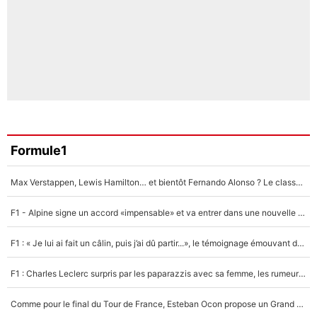
Formule1
Max Verstappen, Lewis Hamilton… et bientôt Fernando Alonso ? Le classement des pilotes les mieux payés en Formule 1 risque de changer !
F1 - Alpine signe un accord «impensable» et va entrer dans une nouvelle dimension : Grande nouvelle pour Pierre Gasly !
F1 : « Je lui ai fait un câlin, puis j’ai dû partir...», le témoignage émouvant de Max Verstappen sur sa fille
F1 : Charles Leclerc surpris par les paparazzis avec sa femme, les rumeurs étaient vraies !
Comme pour le final du Tour de France, Esteban Ocon propose un Grand Prix de Formule 1 à Paris : «Autour de l’Arc de Triomphe, ce serait génial» !