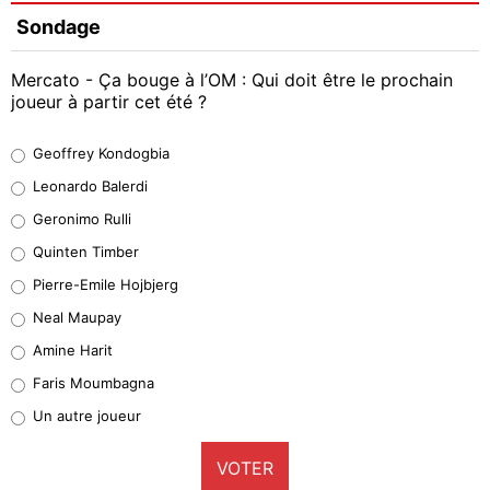
Sondage
Mercato - Ça bouge à l’OM : Qui doit être le prochain
joueur à partir cet été ?
Geoffrey Kondogbia
Geoffrey Kondogbia
38%
Leonardo Balerdi
Leonardo Balerdi
Geronimo Rulli
32%
Quinten Timber
Geronimo Rulli
Pierre-Emile Hojbjerg
5%
Neal Maupay
Quinten Timber
Amine Harit
1%
Faris Moumbagna
Pierre-Emile Hojbjerg
Un autre joueur
9%
VOTER
Neal Maupay