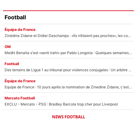
Football
Équipe de France
Zinédine Zidane et Didier Deschamps : «Ils n’étaient pas proches», les confidences d’un membre de l’équipe de France 1998 sur leur relation spéciale
OM
Medhi Benatia s'est «senti trahi» par Pablo Longoria : Quelques semaines après son départ, l'ancien directeur de football de l'OM règle ses comptes
Football
Des terrains de Ligue 1 au tribunal pour violences conjugales : Un arbitre français encourt une peine de 18 mois de prison !
Équipe de France
Equipe de France : 10 jours après la nomination de Zinedine Zidane, c'est au tour de son fils de prendre un nouveau départ !
Mercato Football
EXCLU - Mercato - PSG : Bradley Barcola trop cher pour Liverpool
NEWS FOOTBALL