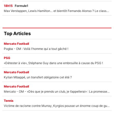
18h15
Formule1
Max Verstappen, Lewis Hamilton… et bientôt Fernando Alonso ? Le classement des pilotes les mieux payés en Formule 1 risque de changer !
Top Articles
Mercato Football
Pogba - OM : Voilà l'homme qui a tout gâché !
PSG
«Détester à vie», Stéphane Guy dans une embrouille à cause du PSG !
Mercato Football
Kylian Mbappé, un transfert obligatoire cet été ?
Mercato Football
Mercato - OM - «Dès que je prends un club, je t’appellerai» : La promesse de Marcelino au moment de claquer la porte
Tennis
Victime de racisme contre Murray, Kyrgios pousse un énorme coup de gueule !