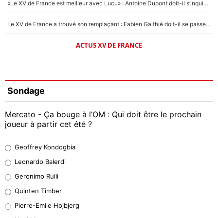
«Le XV de France est meilleur avec Lucu» : Antoine Dupont doit-il s’inquiéter pour sa place ?
Le XV de France a trouvé son remplaçant : Fabien Galthié doit-il se passer d'Antoine Dupont ?
ACTUS XV DE FRANCE
Sondage
Mercato - Ça bouge à l’OM : Qui doit être le prochain
joueur à partir cet été ?
Geoffrey Kondogbia
Geoffrey Kondogbia
38%
Leonardo Balerdi
Leonardo Balerdi
Geronimo Rulli
32%
Quinten Timber
Geronimo Rulli
Pierre-Emile Hojbjerg
5%