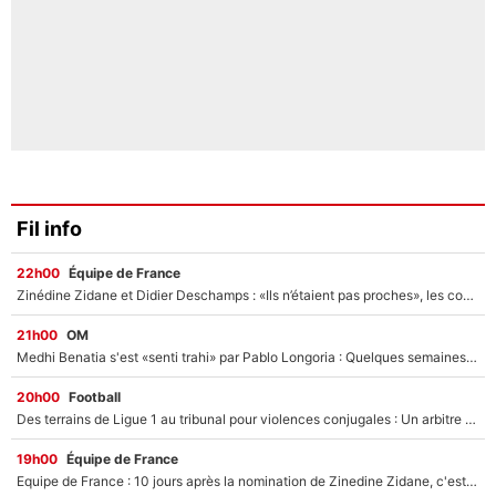
Fil info
22h00
Équipe de France
Zinédine Zidane et Didier Deschamps : «Ils n’étaient pas proches», les confidences d’un membre de l’équipe de France 1998 sur leur relation spéciale
21h00
OM
Medhi Benatia s'est «senti trahi» par Pablo Longoria : Quelques semaines après son départ, l'ancien directeur de football de l'OM règle ses comptes
20h00
Football
Des terrains de Ligue 1 au tribunal pour violences conjugales : Un arbitre français encourt une peine de 18 mois de prison !
19h00
Équipe de France
Equipe de France : 10 jours après la nomination de Zinedine Zidane, c'est au tour de son fils de prendre un nouveau départ !