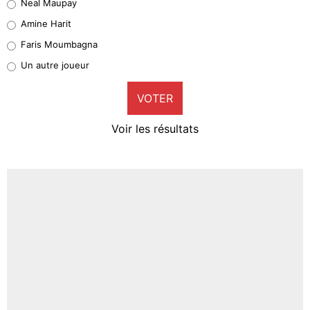
Neal Maupay
Quinten Timber
Amine Harit
1%
Faris Moumbagna
Pierre-Emile Hojbjerg
Un autre joueur
9%
VOTER
Neal Maupay
4%
Voir les résultats
Amine Harit
3%
Faris Moumbagna
4%
Un autre joueur
5%
1615 personnes ont participé aux votes.