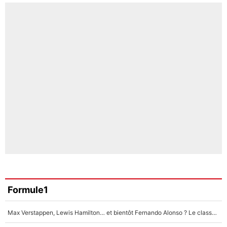
Formule1
Max Verstappen, Lewis Hamilton… et bientôt Fernando Alonso ? Le classement des pilotes les mieux payés en Formule 1 risque de changer !