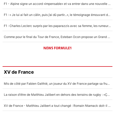
F1 - Alpine signe un accord «impensable» et va entrer dans une nouvelle dimension : Grande nouvelle pour Pierre Gasly !
F1 : « Je lui ai fait un câlin, puis j’ai dû partir...», le témoignage émouvant de Max Verstappen sur sa fille
F1 : Charles Leclerc surpris par les paparazzis avec sa femme, les rumeurs étaient vraies !
Comme pour le final du Tour de France, Esteban Ocon propose un Grand Prix de Formule 1 à Paris : «Autour de l’Arc de Triomphe, ce serait génial» !
NEWS FORMULE1
XV de France
Mis de côté par Fabien Galthié, un joueur du XV de France partage sa frustration : «ils ne me l’ont pas dit tout de suite»
La raison d'être de Matthieu Jalibert en dehors des terrains de rugby : «Ça m'atteint autant que si tu touches à un membre de ma famille»
XV de France - Matthieu Jalibert a tout changé : Romain Ntamack doit-il s’inquiéter pour sa place à un an de la Coupe du monde ?