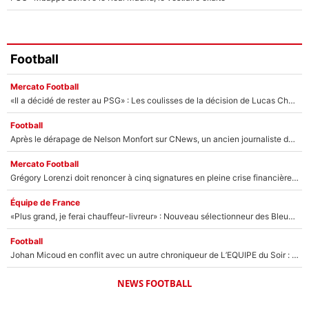
Football
Mercato Football
«Il a décidé de rester au PSG» : Les coulisses de la décision de Lucas Chevalier pour son transfert
Football
Après le dérapage de Nelson Monfort sur CNews, un ancien journaliste de France Télévisions relance la polémique sur les incendies en Gironde
Mercato Football
Grégory Lorenzi doit renoncer à cinq signatures en pleine crise financière : L’IA propose sept noms à l’OM pour un mercato réussi... à seulement 5M€ !
Équipe de France
«Plus grand, je ferai chauffeur-livreur» : Nouveau sélectionneur des Bleus, Zinédine Zidane s’était imaginé un avenir très différent lorsqu'il était enfant
Football
Johan Micoud en conflit avec un autre chroniqueur de L’EQUIPE du Soir : «Pendant un moment, je ne les ai pas remis ensemble dans l'émission»
NEWS FOOTBALL