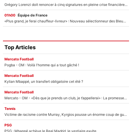
Grégory Lorenzi doit renoncer à cinq signatures en pleine crise financière : L’IA propose sept noms à l’OM pour un mercato réussi... à seulement 5M€ !
01h00
Équipe de France
«Plus grand, je ferai chauffeur-livreur» : Nouveau sélectionneur des Bleus, Zinédine Zidane s’était imaginé un avenir très différent lorsqu'il était enfant
Top Articles
Mercato Football
Pogba - OM : Voilà l'homme qui a tout gâché !
Mercato Football
Kylian Mbappé, un transfert obligatoire cet été ?
Mercato Football
Mercato - OM - «Dès que je prends un club, je t’appellerai» : La promesse de Marcelino au moment de claquer la porte
Tennis
Victime de racisme contre Murray, Kyrgios pousse un énorme coup de gueule !
PSG
PSG : Mbappé achève le Real Madrid, le vestiaire exulte