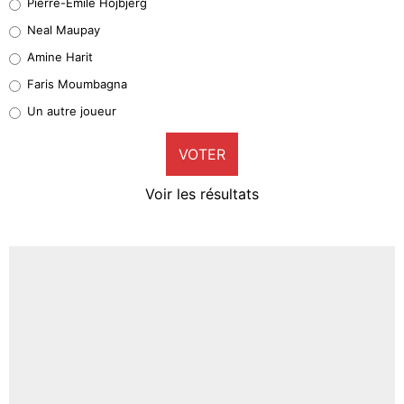
Pierre-Emile Hojbjerg
4%
Neal Maupay
Quinten Timber
Amine Harit
1%
Faris Moumbagna
Pierre-Emile Hojbjerg
Un autre joueur
9%
VOTER
Neal Maupay
4%
Voir les résultats
Amine Harit
3%
Faris Moumbagna
4%
Un autre joueur
5%
1462 personnes ont participé aux votes.