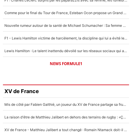
F1 : Charles Leclerc surpris par les paparazzis avec sa femme, les rumeurs étaient vraies !
Comme pour le final du Tour de France, Esteban Ocon propose un Grand Prix de Formule 1 à Paris : «Autour de l’Arc de Triomphe, ce serait génial» !
Nouvelle rumeur autour de la santé de Michael Schumacher : Sa femme Corinna sort du silence
F1 - Lewis Hamilton victime de harcèlement, la discipline qui lui a évité le pire : «J'aurais probablement mal tourné»
Lewis Hamilton : Le talent inattendu dévoilé sur les réseaux sociaux qui a impressionné Kim Kardashian pendant leurs vacances en amoureux !
NEWS FORMULE1
XV de France
Mis de côté par Fabien Galthié, un joueur du XV de France partage sa frustration : «ils ne me l’ont pas dit tout de suite»
La raison d'être de Matthieu Jalibert en dehors des terrains de rugby : «Ça m'atteint autant que si tu touches à un membre de ma famille»
XV de France - Matthieu Jalibert a tout changé : Romain Ntamack doit-il s’inquiéter pour sa place à un an de la Coupe du monde ?