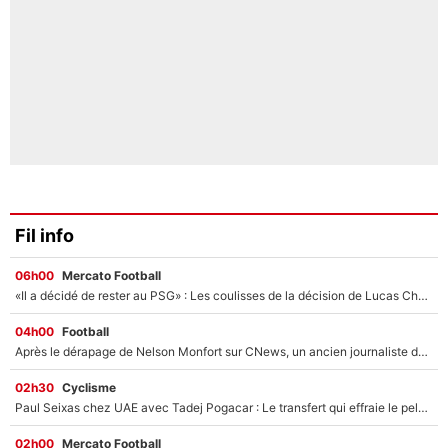
Fil info
06h00
Mercato Football
«Il a décidé de rester au PSG» : Les coulisses de la décision de Lucas Chevalier pour son transfert
04h00
Football
Après le dérapage de Nelson Monfort sur CNews, un ancien journaliste de France Télévisions relance la polémique sur les incendies en Gironde
02h30
Cyclisme
Paul Seixas chez UAE avec Tadej Pogacar : Le transfert qui effraie le peloton, «c’est la pire des choses qui puisse arriver»
02h00
Mercato Football