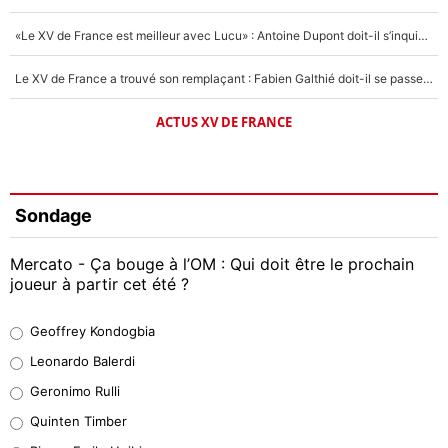
«Le XV de France est meilleur avec Lucu» : Antoine Dupont doit-il s’inquiéter pour sa place ?
Le XV de France a trouvé son remplaçant : Fabien Galthié doit-il se passer d'Antoine Dupont ?
ACTUS XV DE FRANCE
Sondage
Mercato - Ça bouge à l’OM : Qui doit être le prochain
joueur à partir cet été ?
Geoffrey Kondogbia
Geoffrey Kondogbia
38%
Leonardo Balerdi
Leonardo Balerdi
Geronimo Rulli
32%
Quinten Timber
Geronimo Rulli