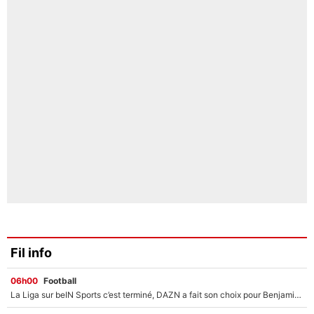
Fil info
06h00
Football
La Liga sur beIN Sports c’est terminé, DAZN a fait son choix pour Benjamin Da Silva et Omar Da Fonseca !