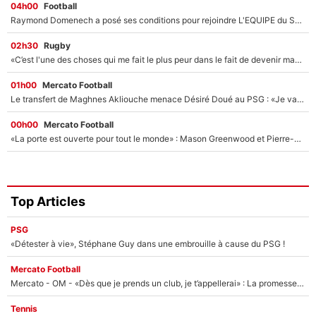
04h00
Football
Raymond Domenech a posé ses conditions pour rejoindre L'EQUIPE du Soir : Il refuse de faire l'émission avec un autre chroniqueur !
02h30
Rugby
«C’est l'une des choses qui me fait le plus peur dans le fait de devenir maman» : En couple avec Antoine Dupont, Iris Mittenaere s'inquiète déjà pour ses futurs enfants !
01h00
Mercato Football
Le transfert de Maghnes Akliouche menace Désiré Doué au PSG : «Je valide à 200%»
00h00
Mercato Football
«La porte est ouverte pour tout le monde» : Mason Greenwood et Pierre-Emerick Aubameyang ont quitté l'OM, Amine Gouiri balance sur la suite du mercato et sur la réaction du vestiaire !
Top Articles
PSG
«Détester à vie», Stéphane Guy dans une embrouille à cause du PSG !
Mercato Football
Mercato - OM - «Dès que je prends un club, je t’appellerai» : La promesse de Marcelino au moment de claquer la porte
Tennis