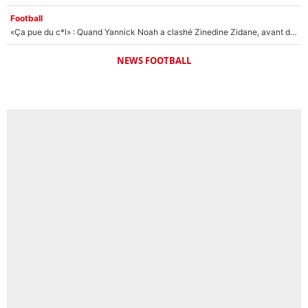
Football
«Ça pue du c*l» : Quand Yannick Noah a clashé Zinedine Zidane, avant de se faire recadrer par le nouveau sélectionneur de l'équipe de France !
NEWS FOOTBALL