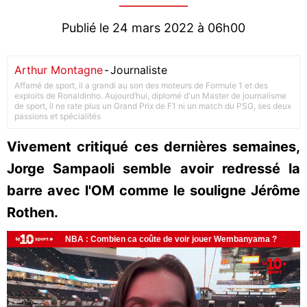
Publié le 24 mars 2022 à 06h00
Arthur Montagne
-
Journaliste
Affamé de sport, il a grandi au son des moteurs de Formule 1 et des
exploits de Ronaldinho. Aujourd’hui, diplomé d'un Master de journalisme
de sport, il ne rate plus un Grand Prix de F1 ni un match du PSG, ses deux
passions et spécialités
Vivement critiqué ces dernières semaines,
Jorge Sampaoli semble avoir redressé la
barre avec l'OM comme le souligne Jérôme
Rothen.