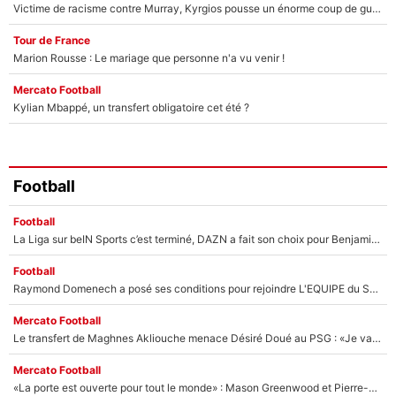
Victime de racisme contre Murray, Kyrgios pousse un énorme coup de gueule !
Tour de France
Marion Rousse : Le mariage que personne n'a vu venir !
Mercato Football
Kylian Mbappé, un transfert obligatoire cet été ?
Football
Football
La Liga sur beIN Sports c’est terminé, DAZN a fait son choix pour Benjamin Da Silva et Omar Da Fonseca !
Football
Raymond Domenech a posé ses conditions pour rejoindre L'EQUIPE du Soir : Il refuse de faire l'émission avec un autre chroniqueur !
Mercato Football
Le transfert de Maghnes Akliouche menace Désiré Doué au PSG : «Je valide à 200%»
Mercato Football
«La porte est ouverte pour tout le monde» : Mason Greenwood et Pierre-Emerick Aubameyang ont quitté l'OM, Amine Gouiri balance sur la suite du mercato et sur la réaction du vestiaire !