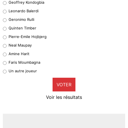
Geoffrey Kondogbia
38%
Leonardo Balerdi
Leonardo Balerdi
Geronimo Rulli
32%
Quinten Timber
Geronimo Rulli
Pierre-Emile Hojbjerg
5%
Neal Maupay
Quinten Timber
Amine Harit
1%
Faris Moumbagna
Pierre-Emile Hojbjerg
Un autre joueur
9%
VOTER
Neal Maupay
4%
Voir les résultats
Amine Harit
3%
Faris Moumbagna
4%