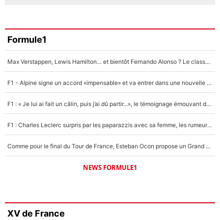
Formule1
Max Verstappen, Lewis Hamilton… et bientôt Fernando Alonso ? Le classement des pilotes les mieux payés en Formule 1 risque de changer !
F1 - Alpine signe un accord «impensable» et va entrer dans une nouvelle dimension : Grande nouvelle pour Pierre Gasly !
F1 : « Je lui ai fait un câlin, puis j’ai dû partir...», le témoignage émouvant de Max Verstappen sur sa fille
F1 : Charles Leclerc surpris par les paparazzis avec sa femme, les rumeurs étaient vraies !
Comme pour le final du Tour de France, Esteban Ocon propose un Grand Prix de Formule 1 à Paris : «Autour de l’Arc de Triomphe, ce serait génial» !
NEWS FORMULE1
XV de France