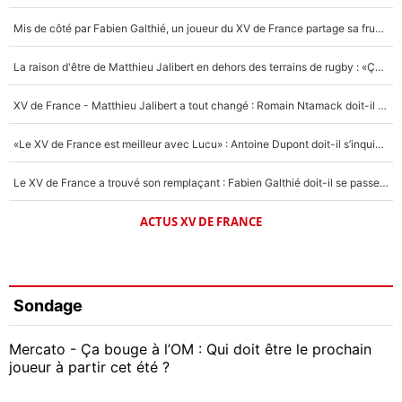
Mis de côté par Fabien Galthié, un joueur du XV de France partage sa frustration : «ils ne me l’ont pas dit tout de suite»
La raison d'être de Matthieu Jalibert en dehors des terrains de rugby : «Ça m'atteint autant que si tu touches à un membre de ma famille»
XV de France - Matthieu Jalibert a tout changé : Romain Ntamack doit-il s’inquiéter pour sa place à un an de la Coupe du monde ?
«Le XV de France est meilleur avec Lucu» : Antoine Dupont doit-il s’inquiéter pour sa place ?
Le XV de France a trouvé son remplaçant : Fabien Galthié doit-il se passer d'Antoine Dupont ?
ACTUS XV DE FRANCE
Sondage
Mercato - Ça bouge à l’OM : Qui doit être le prochain
joueur à partir cet été ?
Geoffrey Kondogbia