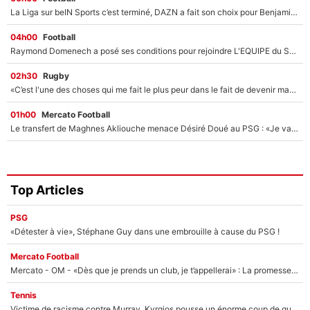
La Liga sur beIN Sports c’est terminé, DAZN a fait son choix pour Benjamin Da Silva et Omar Da Fonseca !
04h00
Football
Raymond Domenech a posé ses conditions pour rejoindre L'EQUIPE du Soir : Il refuse de faire l'émission avec un autre chroniqueur !
02h30
Rugby
«C’est l'une des choses qui me fait le plus peur dans le fait de devenir maman» : En couple avec Antoine Dupont, Iris Mittenaere s'inquiète déjà pour ses futurs enfants !
01h00
Mercato Football
Le transfert de Maghnes Akliouche menace Désiré Doué au PSG : «Je valide à 200%»
Top Articles
PSG
«Détester à vie», Stéphane Guy dans une embrouille à cause du PSG !
Mercato Football
Mercato - OM - «Dès que je prends un club, je t’appellerai» : La promesse de Marcelino au moment de claquer la porte
Tennis
Victime de racisme contre Murray, Kyrgios pousse un énorme coup de gueule !