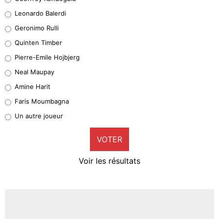
38%
Leonardo Balerdi
Leonardo Balerdi
Geronimo Rulli
32%
Quinten Timber
Geronimo Rulli
Pierre-Emile Hojbjerg
5%
Neal Maupay
Quinten Timber
Amine Harit
1%
Faris Moumbagna
Pierre-Emile Hojbjerg
Un autre joueur
9%
VOTER
Neal Maupay
4%
Voir les résultats
Amine Harit
3%
Faris Moumbagna
4%