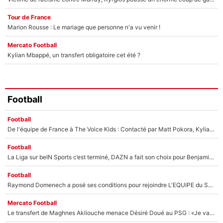
Tour de France
Marion Rousse : Le mariage que personne n'a vu venir !
Mercato Football
Kylian Mbappé, un transfert obligatoire cet été ?
Football
Football
De l'équipe de France à The Voice Kids : Contacté par Matt Pokora, Kylian Mbappé a accepté de jouer un rôle inédit sur TF1 !
Football
La Liga sur beIN Sports c’est terminé, DAZN a fait son choix pour Benjamin Da Silva et Omar Da Fonseca !
Football
Raymond Domenech a posé ses conditions pour rejoindre L'EQUIPE du Soir : Il refuse de faire l'émission avec un autre chroniqueur !
Mercato Football
Le transfert de Maghnes Akliouche menace Désiré Doué au PSG : «Je valide à 200%»