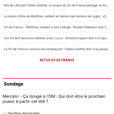
Mis de côté par Fabien Galthié, un joueur du XV de France partage sa frustration : «ils ne me l’ont pas dit tout de suite»
La raison d'être de Matthieu Jalibert en dehors des terrains de rugby : «Ça m'atteint autant que si tu touches à un membre de ma famille»
XV de France - Matthieu Jalibert a tout changé : Romain Ntamack doit-il s’inquiéter pour sa place à un an de la Coupe du monde ?
«Le XV de France est meilleur avec Lucu» : Antoine Dupont doit-il s’inquiéter pour sa place ?
Le XV de France a trouvé son remplaçant : Fabien Galthié doit-il se passer d'Antoine Dupont ?
ACTUS XV DE FRANCE
Sondage
Mercato - Ça bouge à l’OM : Qui doit être le prochain
joueur à partir cet été ?
Geoffrey Kondogbia
Geoffrey Kondogbia