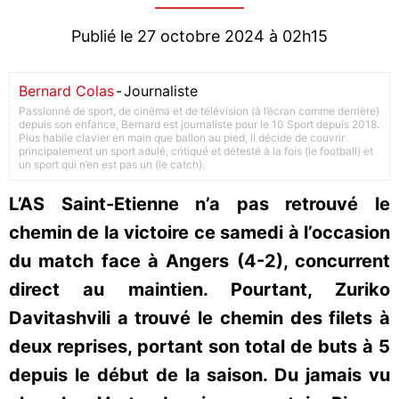
Publié le 27 octobre 2024 à 02h15
Bernard Colas
-
Journaliste
Passionné de sport, de cinéma et de télévision (à l’écran comme derrière)
depuis son enfance, Bernard est journaliste pour le 10 Sport depuis 2018.
Plus habile clavier en main que ballon au pied, il décide de couvrir
principalement un sport adulé, critiqué et détesté à la fois (le football) et
un sport qui n’en est pas un (le catch).
L’AS Saint-Etienne n’a pas retrouvé le
chemin de la victoire ce samedi à l’occasion
du match face à Angers (4-2), concurrent
direct au maintien. Pourtant, Zuriko
Davitashvili a trouvé le chemin des filets à
deux reprises, portant son total de buts à 5
depuis le début de la saison. Du jamais vu