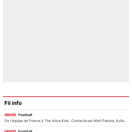
Fil info
08h00
Football
De l'équipe de France à The Voice Kids : Contacté par Matt Pokora, Kylian Mbappé a accepté de jouer un rôle inédit sur TF1 !
06h00
Football