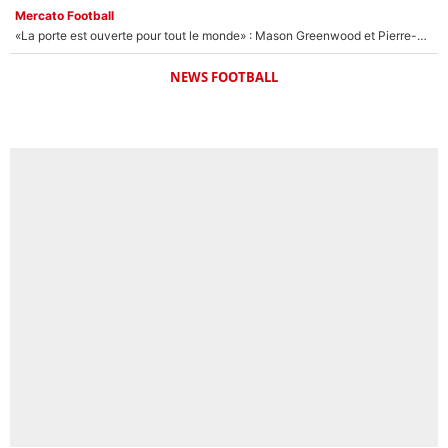
Mercato Football
«La porte est ouverte pour tout le monde» : Mason Greenwood et Pierre-Emerick Aubameyang ont quitté l'OM, Amine Gouiri balance sur la suite du mercato et sur la réaction du vestiaire !
NEWS FOOTBALL