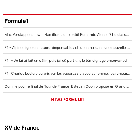
Formule1
Max Verstappen, Lewis Hamilton… et bientôt Fernando Alonso ? Le classement des pilotes les mieux payés en Formule 1 risque de changer !
F1 - Alpine signe un accord «impensable» et va entrer dans une nouvelle dimension : Grande nouvelle pour Pierre Gasly !
F1 : « Je lui ai fait un câlin, puis j’ai dû partir...», le témoignage émouvant de Max Verstappen sur sa fille
F1 : Charles Leclerc surpris par les paparazzis avec sa femme, les rumeurs étaient vraies !
Comme pour le final du Tour de France, Esteban Ocon propose un Grand Prix de Formule 1 à Paris : «Autour de l’Arc de Triomphe, ce serait génial» !
NEWS FORMULE1
XV de France