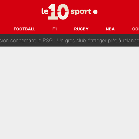
ouclés en 2027 ? L'IA prédit déjà les deux joueurs qui pourra
t à 90 % des Français» : Voilà combien touchait Nelson Monfort sur Franc
FOOTBALL
F1
RUGBY
NBA
CO
oncernant le PSG : Un gros club étranger prêt à relancer le feuilleton pour 
tient» : Les révélations de la famille Zidane sur sa prise de p
oici les recrues espérées par Bruno Genesio et Grégory Loren