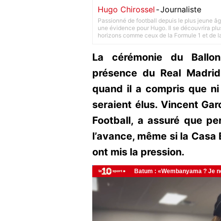
Hugo Chirossel
-
Journaliste
Passionné de football depuis le plus jeune âg
une évidence pour Hugo. Il se découvrira plus
horizons comme ceux de la Formule 1 et de l
La cérémonie du Ballon
présence du Real Madrid
quand il a compris que ni V
seraient élus. Vincent Gar
Football, a assuré que pe
l’avance, même si la Casa 
ont mis la pression.