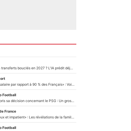
PSG : Deux gros transferts bouclés en 2027 ? L'IA prédit déjà les deux joueurs qui pourraient rejoindre Luis Enrique !
ort
«C'est un beau salaire par rapport à 90 % des Français» : Voilà combien touchait Nelson Monfort sur France Télévisions avant de rejoindre CNews
 Football
Ferran Torres a pris sa décision concernant le PSG : Un gros club étranger prêt à relancer le feuilleton pour la signature du champion du monde 2026 !
de France
«Il est très heureux et impatient» : Les révélations de la famille Zidane sur sa prise de pouvoir en équipe de France !
 Football