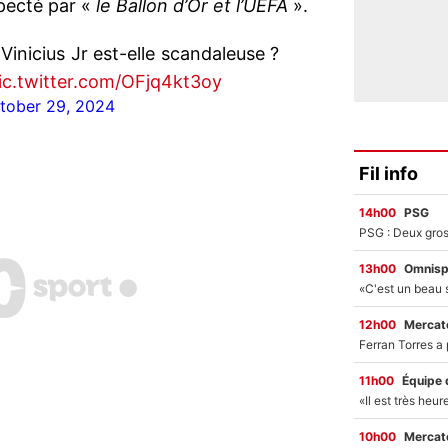
specté par «
le Ballon d’Or et l’UEFA
».
 Vinicius Jr est-elle scandaleuse ?
ic.twitter.com/OFjq4kt3oy
tober 29, 2024
Fil info
14h00
PSG
13h00
Omnisp
12h00
Mercato
11h00
Équipe 
10h00
Mercato