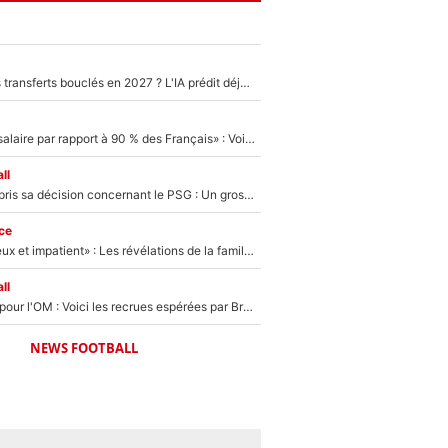
PSG : Deux gros transferts bouclés en 2027 ? L'IA prédit déjà les deux joueurs qui pourraient rejoindre Luis Enrique !
«C'est un beau salaire par rapport à 90 % des Français» : Voilà combien touchait Nelson Monfort sur France Télévisions avant de rejoindre CNews
ll
Ferran Torres a pris sa décision concernant le PSG : Un gros club étranger prêt à relancer le feuilleton pour la signature du champion du monde 2026 !
ce
«Il est très heureux et impatient» : Les révélations de la famille Zidane sur sa prise de pouvoir en équipe de France !
ll
Plus de 100M€ pour l'OM : Voici les recrues espérées par Bruno Genesio et Grégory Lorenzi après l’opération dégraissage
NEWS FOOTBALL