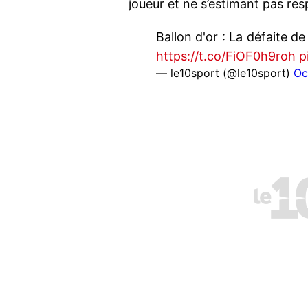
joueur et ne s’estimant pas re
Ballon d'or : La défaite de
https://t.co/FiOF0h9roh
p
— le10sport (@le10sport)
Oc