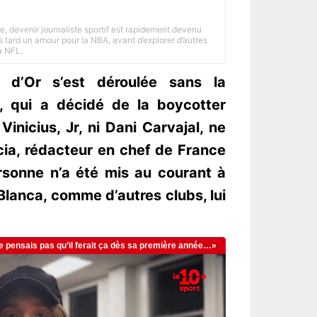
e, devenir journaliste sportif est rapidement devenu
 tard un amour pour la NBA, avant d’explorer d’autres
a NFL.
 d’Or s’est déroulée sans la
, qui a décidé de la boycotter
inicius, Jr, ni Dani Carvajal, ne
cia, rédacteur en chef de France
rsonne n’a été mis au courant à
Blanca, comme d’autres clubs, lui