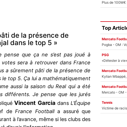
Top Articl
pâti de la présence de
Mercato Footba
al dans le top 5 »
Pogba - OM : Vo
Je pense que ça ne s’est pas joué à
PSG
s votes sera à retrouver dans France
ius a sûrement pâti de la présence de
Mercato Footba
Kylian Mbappé, u
s le top 5. Ça lui a mathématiquement
me aussi la saison du Real qui a été
Mercato Footba
rs différents. Je pense que les jurés
Vincent Garcia
pliqué
dans
L’Équipe
Tennis
hef de
France Football
a assuré que
rant à l’avance, même si les clubs des