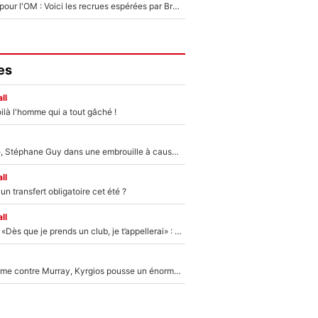
Plus de 100M€ pour l'OM : Voici les recrues espérées par Bruno Genesio et Grégory Lorenzi après l’opération dégraissage
es
ll
ilà l'homme qui a tout gâché !
«Détester à vie», Stéphane Guy dans une embrouille à cause du PSG !
ll
n transfert obligatoire cet été ?
ll
Mercato - OM - «Dès que je prends un club, je t’appellerai» : La promesse de Marcelino au moment de claquer la porte
Victime de racisme contre Murray, Kyrgios pousse un énorme coup de gueule !