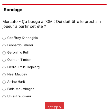
Sondage
Mercato - Ça bouge à l’OM : Qui doit être le prochain
joueur à partir cet été ?
Geoffrey Kondogbia
Geoffrey Kondogbia
38%
Leonardo Balerdi
Leonardo Balerdi
Geronimo Rulli
32%
Quinten Timber
Geronimo Rulli
Pierre-Emile Hojbjerg
5%
Neal Maupay
Quinten Timber
Amine Harit
1%
Faris Moumbagna
Pierre-Emile Hojbjerg
Un autre joueur
9%
VOTER
Neal Maupay