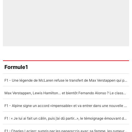
Formule1
F1 - Une légende de McLaren refuse le transfert de Max Verstappen qui pourrait «faire des vagues» et plomber l'ambiance dans l'équipe
Max Verstappen, Lewis Hamilton… et bientôt Fernando Alonso ? Le classement des pilotes les mieux payés en Formule 1 risque de changer !
F1 - Alpine signe un accord «impensable» et va entrer dans une nouvelle dimension : Grande nouvelle pour Pierre Gasly !
F1 : « Je lui ai fait un câlin, puis j’ai dû partir...», le témoignage émouvant de Max Verstappen sur sa fille
F1 : Charles Leclerc surpris par les paparazzis avec sa femme, les rumeurs étaient vraies !