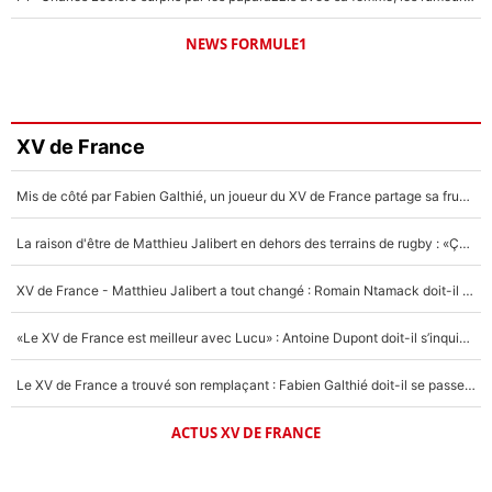
NEWS FORMULE1
XV de France
Mis de côté par Fabien Galthié, un joueur du XV de France partage sa frustration : «ils ne me l’ont pas dit tout de suite»
La raison d'être de Matthieu Jalibert en dehors des terrains de rugby : «Ça m'atteint autant que si tu touches à un membre de ma famille»
XV de France - Matthieu Jalibert a tout changé : Romain Ntamack doit-il s’inquiéter pour sa place à un an de la Coupe du monde ?
«Le XV de France est meilleur avec Lucu» : Antoine Dupont doit-il s’inquiéter pour sa place ?
Le XV de France a trouvé son remplaçant : Fabien Galthié doit-il se passer d'Antoine Dupont ?
ACTUS XV DE FRANCE