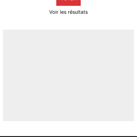
4%
Voir les résultats
Amine Harit
3%
Faris Moumbagna
4%
Un autre joueur
5%
1689 personnes ont participé aux votes.