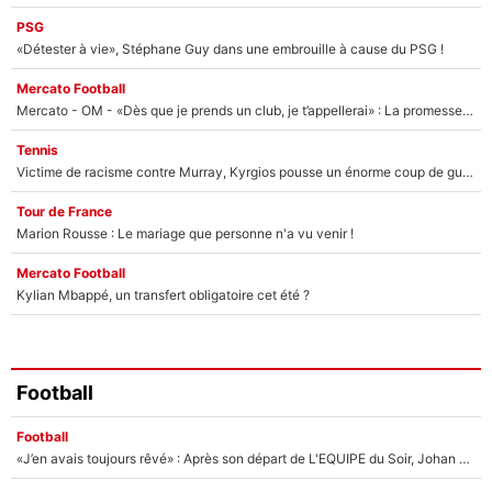
PSG
«Détester à vie», Stéphane Guy dans une embrouille à cause du PSG !
Mercato Football
Mercato - OM - «Dès que je prends un club, je t’appellerai» : La promesse de Marcelino au moment de claquer la porte
Tennis
Victime de racisme contre Murray, Kyrgios pousse un énorme coup de gueule !
Tour de France
Marion Rousse : Le mariage que personne n'a vu venir !
Mercato Football
Kylian Mbappé, un transfert obligatoire cet été ?
Football
Football
«J’en avais toujours rêvé» : Après son départ de L'EQUIPE du Soir, Johan Micoud va rebondir avec une activité «confidentielle»