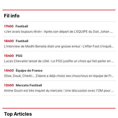
Fil info
17h00
Football
«J’en avais toujours rêvé» : Après son départ de L'EQUIPE du Soir, Johan Micoud va rebondir avec une activité «confidentielle»
16h00
Football
L'interview de Medhi Benatia était une grosse erreur : L'After Foot s'inquiète pour l'avenir de l'ancien dirigeant de l'OM qui pourrait rester longtemps au chômage
15h00
PSG
Lucas Chevalier laissé de côté : Le PSG justifie un choix qui fait parler en plein mercato
14h00
Équipe de France
Olise, Doué, Cherki… Zidane a déjà choisi ses chouchous en équipe de France ? L’IA annonce des surprises sans Kylian Mbappé !
13h00
Mercato Football
Amine Gouiri est très inquiet du mercato : Une discussion avec l'OM pour acter son transfert !
Top Articles