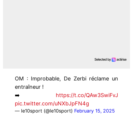
OM : Improbable, De Zerbi réclame un
entraîneur !
➡️
https://t.co/QAw3SwiFvJ
pic.twitter.com/uNXbJpFN4g
— le10sport (@le10sport)
February 15, 2025