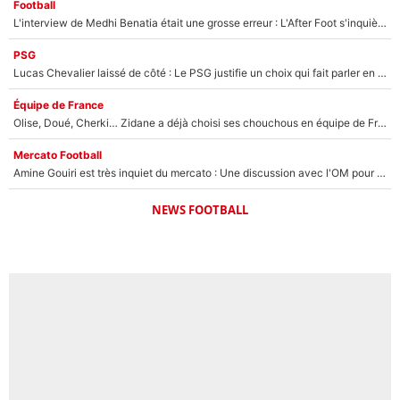
Football
L'interview de Medhi Benatia était une grosse erreur : L'After Foot s'inquiète pour l'avenir de l'ancien dirigeant de l'OM qui pourrait rester longtemps au chômage
PSG
Lucas Chevalier laissé de côté : Le PSG justifie un choix qui fait parler en plein mercato
Équipe de France
Olise, Doué, Cherki… Zidane a déjà choisi ses chouchous en équipe de France ? L’IA annonce des surprises sans Kylian Mbappé !
Mercato Football
Amine Gouiri est très inquiet du mercato : Une discussion avec l'OM pour acter son transfert !
NEWS FOOTBALL