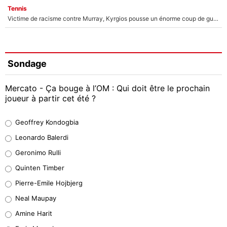
Tennis
Victime de racisme contre Murray, Kyrgios pousse un énorme coup de gueule !
Sondage
Mercato - Ça bouge à l’OM : Qui doit être le prochain
joueur à partir cet été ?
Geoffrey Kondogbia
Geoffrey Kondogbia
38%
Leonardo Balerdi
Leonardo Balerdi
Geronimo Rulli
32%
Quinten Timber
Geronimo Rulli
Pierre-Emile Hojbjerg
5%
Neal Maupay
Quinten Timber
Amine Harit
1%