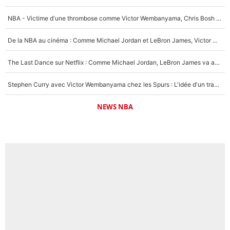
NBA - Victime d'une thrombose comme Victor Wembanyama, Chris Bosh prévient le Français des risques sur sa santé : «J’ai failli mourir sur le coup et j’ai été ramené à la vie»
De la NBA au cinéma : Comme Michael Jordan et LeBron James, Victor Wembanyama rêve d'une carrière d'acteur !
The Last Dance sur Netflix : Comme Michael Jordan, LeBron James va avoir le droit à sa série !
Stephen Curry avec Victor Wembanyama chez les Spurs : L'idée d'un trade historique est lancée en NBA !
NEWS NBA