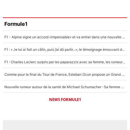
Formule1
F1 - Alpine signe un accord «impensable» et va entrer dans une nouvelle dimension : Grande nouvelle pour Pierre Gasly !
F1 : « Je lui ai fait un câlin, puis j’ai dû partir...», le témoignage émouvant de Max Verstappen sur sa fille
F1 : Charles Leclerc surpris par les paparazzis avec sa femme, les rumeurs étaient vraies !
Comme pour le final du Tour de France, Esteban Ocon propose un Grand Prix de Formule 1 à Paris : «Autour de l’Arc de Triomphe, ce serait génial» !
Nouvelle rumeur autour de la santé de Michael Schumacher : Sa femme Corinna sort du silence
NEWS FORMULE1