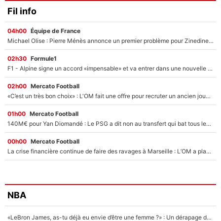
Fil info
04h00
Équipe de France
Michael Olise : Pierre Ménès annonce un premier problème pour Zinedine Zidane en équipe de France
02h30
Formule1
F1 - Alpine signe un accord «impensable» et va entrer dans une nouvelle dimension : Grande nouvelle pour Pierre Gasly !
02h00
Mercato Football
«C’est un très bon choix» : L'OM fait une offre pour recruter un ancien joueur du PSG... et c'est validé dans l'After Foot !
01h00
Mercato Football
140M€ pour Yan Diomandé : Le PSG a dit non au transfert qui bat tous les records sur le mercato
00h00
Mercato Football
La crise financière continue de faire des ravages à Marseille : L’OM a placé 12 joueurs sur le marché des transferts… et ça pourrait lui rapporter près de 100M€ !
NBA
«LeBron James, as-tu déjà eu envie d’être une femme ?» : Un dérapage de Donald Trump sur la superstar de la NBA refait surface