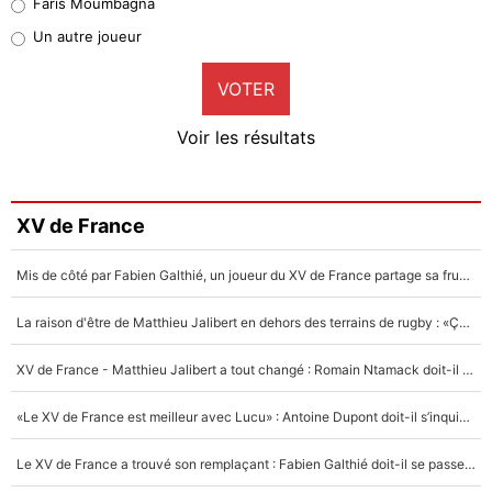
Faris Moumbagna
Pierre-Emile Hojbjerg
Un autre joueur
9%
VOTER
Neal Maupay
4%
Voir les résultats
Amine Harit
3%
Faris Moumbagna
XV de France
5%
Mis de côté par Fabien Galthié, un joueur du XV de France partage sa frustration : «ils ne me l’ont pas dit tout de suite»
Un autre joueur
5%
La raison d'être de Matthieu Jalibert en dehors des terrains de rugby : «Ça m'atteint autant que si tu touches à un membre de ma famille»
1541 personnes ont participé aux votes.
XV de France - Matthieu Jalibert a tout changé : Romain Ntamack doit-il s’inquiéter pour sa place à un an de la Coupe du monde ?
«Le XV de France est meilleur avec Lucu» : Antoine Dupont doit-il s’inquiéter pour sa place ?
Le XV de France a trouvé son remplaçant : Fabien Galthié doit-il se passer d'Antoine Dupont ?