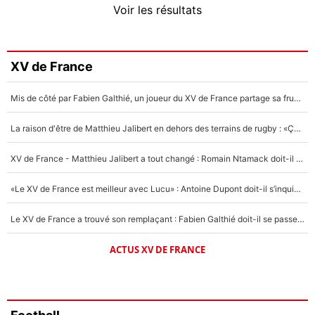
Voir les résultats
Amine Harit
3%
Faris Moumbagna
XV de France
4%
Mis de côté par Fabien Galthié, un joueur du XV de France partage sa frustration : «ils ne me l’ont pas dit tout de suite»
Un autre joueur
5%
La raison d'être de Matthieu Jalibert en dehors des terrains de rugby : «Ça m'atteint autant que si tu touches à un membre de ma famille»
1614 personnes ont participé aux votes.
XV de France - Matthieu Jalibert a tout changé : Romain Ntamack doit-il s’inquiéter pour sa place à un an de la Coupe du monde ?
«Le XV de France est meilleur avec Lucu» : Antoine Dupont doit-il s’inquiéter pour sa place ?
Le XV de France a trouvé son remplaçant : Fabien Galthié doit-il se passer d'Antoine Dupont ?
ACTUS XV DE FRANCE