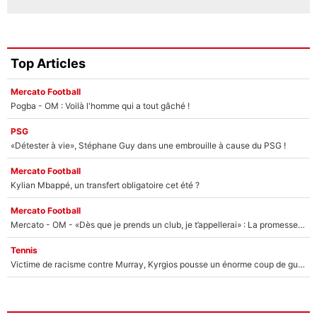
Top Articles
Mercato Football
Pogba - OM : Voilà l'homme qui a tout gâché !
PSG
«Détester à vie», Stéphane Guy dans une embrouille à cause du PSG !
Mercato Football
Kylian Mbappé, un transfert obligatoire cet été ?
Mercato Football
Mercato - OM - «Dès que je prends un club, je t’appellerai» : La promesse de Marcelino au moment de claquer la porte
Tennis
Victime de racisme contre Murray, Kyrgios pousse un énorme coup de gueule !