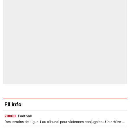
Fil info
20h00
Football
Des terrains de Ligue 1 au tribunal pour violences conjugales : Un arbitre français encourt une peine de 18 mois de prison !