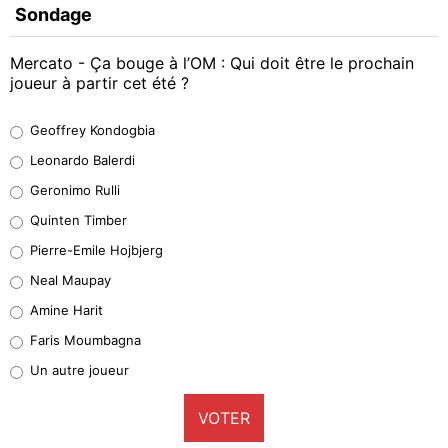
Sondage
Mercato - Ça bouge à l’OM : Qui doit être le prochain
joueur à partir cet été ?
Geoffrey Kondogbia
Geoffrey Kondogbia
38%
Leonardo Balerdi
Leonardo Balerdi
Geronimo Rulli
32%
Quinten Timber
Geronimo Rulli
Pierre-Emile Hojbjerg
5%
Neal Maupay
Quinten Timber
Amine Harit
1%
Faris Moumbagna
Pierre-Emile Hojbjerg
Un autre joueur
9%
VOTER
Neal Maupay
4%