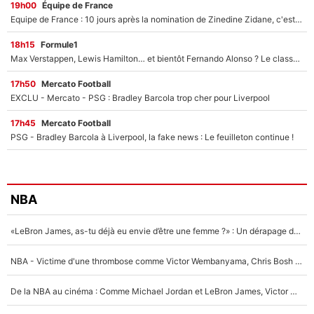
19h00
Équipe de France
Equipe de France : 10 jours après la nomination de Zinedine Zidane, c'est au tour de son fils de prendre un nouveau départ !
18h15
Formule1
Max Verstappen, Lewis Hamilton… et bientôt Fernando Alonso ? Le classement des pilotes les mieux payés en Formule 1 risque de changer !
17h50
Mercato Football
EXCLU - Mercato - PSG : Bradley Barcola trop cher pour Liverpool
17h45
Mercato Football
PSG - Bradley Barcola à Liverpool, la fake news : Le feuilleton continue !
NBA
«LeBron James, as-tu déjà eu envie d’être une femme ?» : Un dérapage de Donald Trump sur la superstar de la NBA refait surface
NBA - Victime d'une thrombose comme Victor Wembanyama, Chris Bosh prévient le Français des risques sur sa santé : «J’ai failli mourir sur le coup et j’ai été ramené à la vie»
De la NBA au cinéma : Comme Michael Jordan et LeBron James, Victor Wembanyama rêve d'une carrière d'acteur !