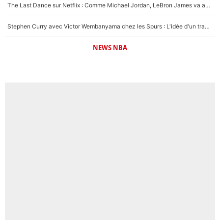
The Last Dance sur Netflix : Comme Michael Jordan, LeBron James va avoir le droit à sa série !
Stephen Curry avec Victor Wembanyama chez les Spurs : L'idée d'un trade historique est lancée en NBA !
NEWS NBA