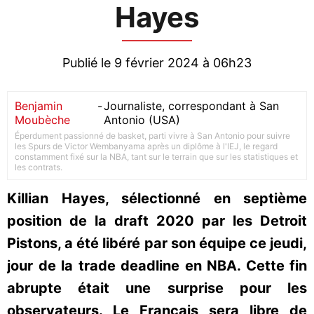
Hayes
Publié le 9 février 2024 à 06h23
Benjamin
-
Journaliste, correspondant à San
Moubèche
Antonio (USA)
Éperdument passionné de basket, parti vivre à San Antonio pour suivre
les Spurs de Victor Wembanyama après un diplôme à l'IEJ, le regard
constamment fixé sur la NBA, tant sur le terrain que sur les statistiques et
les contrats.
Killian Hayes, sélectionné en septième
position de la draft 2020 par les Detroit
Pistons, a été libéré par son équipe ce jeudi,
jour de la trade deadline en NBA. Cette fin
abrupte était une surprise pour les
observateurs. Le Français sera libre de