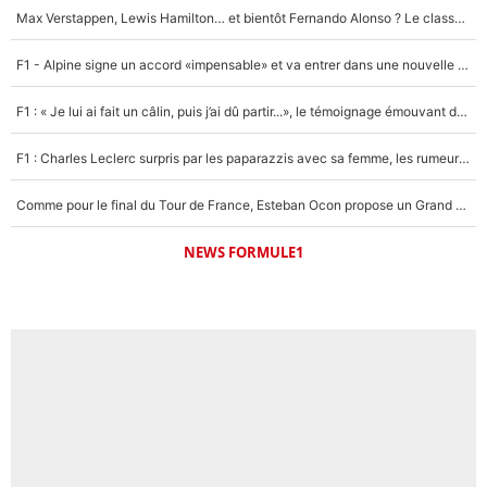
Max Verstappen, Lewis Hamilton… et bientôt Fernando Alonso ? Le classement des pilotes les mieux payés en Formule 1 risque de changer !
F1 - Alpine signe un accord «impensable» et va entrer dans une nouvelle dimension : Grande nouvelle pour Pierre Gasly !
F1 : « Je lui ai fait un câlin, puis j’ai dû partir...», le témoignage émouvant de Max Verstappen sur sa fille
F1 : Charles Leclerc surpris par les paparazzis avec sa femme, les rumeurs étaient vraies !
Comme pour le final du Tour de France, Esteban Ocon propose un Grand Prix de Formule 1 à Paris : «Autour de l’Arc de Triomphe, ce serait génial» !
NEWS FORMULE1