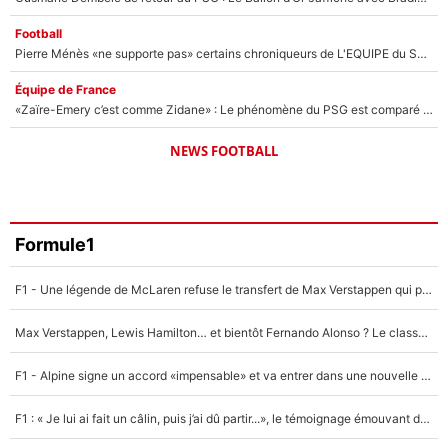
Football
Pierre Ménès «ne supporte pas» certains chroniqueurs de L'EQUIPE du Soir : Ils vont tous partir !
Équipe de France
«Zaïre-Emery c’est comme Zidane» : Le phénomène du PSG est comparé à son nouveau sélectionneur... et ils vont se retrouver en Bleus !
NEWS FOOTBALL
Formule1
F1 - Une légende de McLaren refuse le transfert de Max Verstappen qui pourrait «faire des vagues» et plomber l'ambiance dans l'équipe
Max Verstappen, Lewis Hamilton… et bientôt Fernando Alonso ? Le classement des pilotes les mieux payés en Formule 1 risque de changer !
F1 - Alpine signe un accord «impensable» et va entrer dans une nouvelle dimension : Grande nouvelle pour Pierre Gasly !
F1 : « Je lui ai fait un câlin, puis j’ai dû partir...», le témoignage émouvant de Max Verstappen sur sa fille