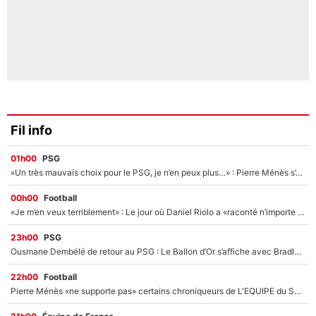
Fil info
01h00
PSG
«Un très mauvais choix pour le PSG, je n’en peux plus…» : Pierre Ménès s’est complètement trompé avec Luis Enrique et ces déclarations le prouvent !
00h00
Football
«Je m’en veux terriblement» : Le jour où Daniel Riolo a «raconté n’importe quoi» dans l'After Foot !
23h00
PSG
Ousmane Dembélé de retour au PSG : Le Ballon d’Or s’affiche avec Bradley Barcola en plein cœur du feuilleton sur son départ !
22h00
Football
Pierre Ménès «ne supporte pas» certains chroniqueurs de L'EQUIPE du Soir : Ils vont tous partir !