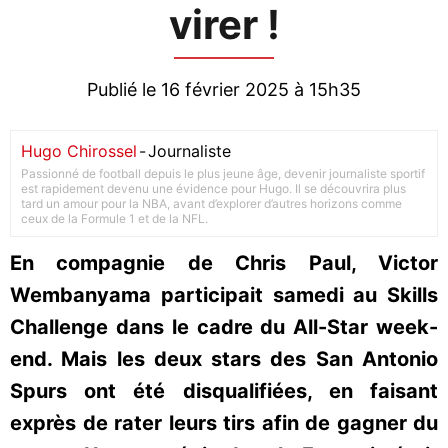
virer !
Publié le 16 février 2025 à 15h35
Hugo Chirossel
-
Journaliste
Passionné de football depuis le plus jeune âge, devenir journaliste sportif
est rapidement devenu une évidence pour Hugo. Il se découvrira plus
tard un amour pour la NBA, avant d’explorer d’autres horizons comme
ceux de la Formule 1 et de la NFL.
En compagnie de Chris Paul, Victor
Wembanyama participait samedi au Skills
Challenge dans le cadre du All-Star week-
end. Mais les deux stars des San Antonio
Spurs ont été disqualifiées, en faisant
exprès de rater leurs tirs afin de gagner du