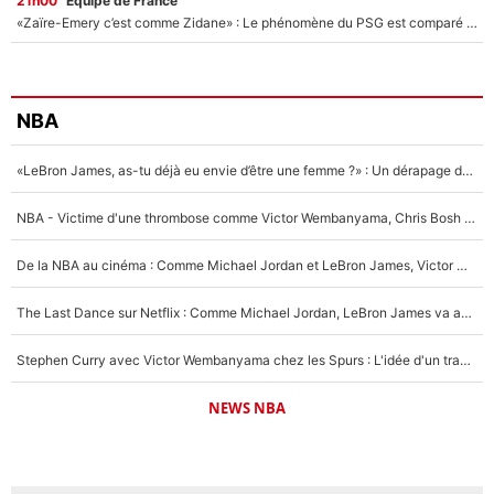
21h00
Équipe de France
«Zaïre-Emery c’est comme Zidane» : Le phénomène du PSG est comparé à son nouveau sélectionneur... et ils vont se retrouver en Bleus !
NBA
«LeBron James, as-tu déjà eu envie d’être une femme ?» : Un dérapage de Donald Trump sur la superstar de la NBA refait surface
NBA - Victime d'une thrombose comme Victor Wembanyama, Chris Bosh prévient le Français des risques sur sa santé : «J’ai failli mourir sur le coup et j’ai été ramené à la vie»
De la NBA au cinéma : Comme Michael Jordan et LeBron James, Victor Wembanyama rêve d'une carrière d'acteur !
The Last Dance sur Netflix : Comme Michael Jordan, LeBron James va avoir le droit à sa série !
Stephen Curry avec Victor Wembanyama chez les Spurs : L'idée d'un trade historique est lancée en NBA !
NEWS NBA