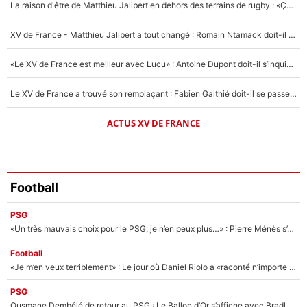
5%
La raison d'être de Matthieu Jalibert en dehors des terrains de rugby : «Ça m'atteint autant que si tu touches à un membre de ma famille»
1703 personnes ont participé aux votes.
XV de France - Matthieu Jalibert a tout changé : Romain Ntamack doit-il s’inquiéter pour sa place à un an de la Coupe du monde ?
«Le XV de France est meilleur avec Lucu» : Antoine Dupont doit-il s’inquiéter pour sa place ?
Le XV de France a trouvé son remplaçant : Fabien Galthié doit-il se passer d'Antoine Dupont ?
ACTUS XV DE FRANCE
Football
PSG
«Un très mauvais choix pour le PSG, je n’en peux plus…» : Pierre Ménès s’est complètement trompé avec Luis Enrique et ces déclarations le prouvent !
Football
«Je m’en veux terriblement» : Le jour où Daniel Riolo a «raconté n’importe quoi» dans l'After Foot !
PSG
Ousmane Dembélé de retour au PSG : Le Ballon d’Or s’affiche avec Bradley Barcola en plein cœur du feuilleton sur son départ !