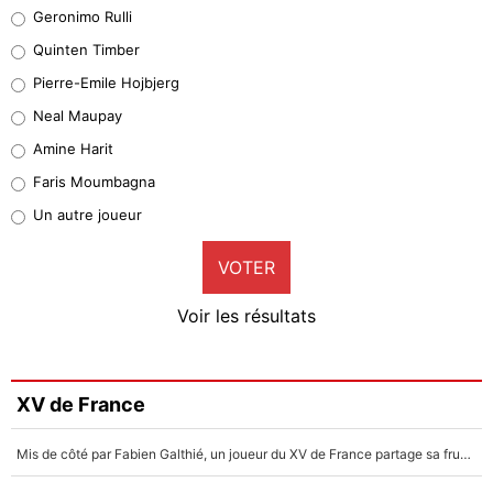
Leonardo Balerdi
Geronimo Rulli
32%
Quinten Timber
Geronimo Rulli
Pierre-Emile Hojbjerg
5%
Neal Maupay
Quinten Timber
Amine Harit
1%
Faris Moumbagna
Pierre-Emile Hojbjerg
Un autre joueur
9%
VOTER
Neal Maupay
4%
Voir les résultats
Amine Harit
3%
Faris Moumbagna
XV de France
4%
Mis de côté par Fabien Galthié, un joueur du XV de France partage sa frustration : «ils ne me l’ont pas dit tout de suite»
Un autre joueur