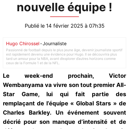
nouvelle équipe !
Publié le 14 février 2025 à 07h35
Hugo Chirossel
-
Journaliste
Passionné de football depuis le plus jeune âge, devenir journaliste sportif
est rapidement devenu une évidence pour Hugo. Il se découvrira plus
tard un amour pour la NBA, avant d’explorer d’autres horizons comme
ceux de la Formule 1 et de la NFL.
Le week-end prochain, Victor
Wembanyama va vivre son tout premier All-
Star Game, lui qui fait partie des
remplaçant de l’équipe « Global Stars » de
Charles Barkley. Un événement souvent
décrié pour son manque d’intensité et de