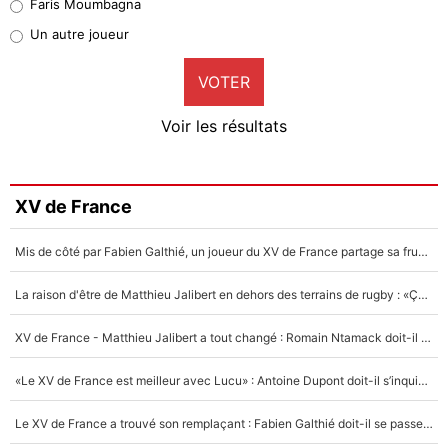
Faris Moumbagna
Pierre-Emile Hojbjerg
Un autre joueur
9%
VOTER
Neal Maupay
4%
Voir les résultats
Amine Harit
3%
Faris Moumbagna
XV de France
4%
Mis de côté par Fabien Galthié, un joueur du XV de France partage sa frustration : «ils ne me l’ont pas dit tout de suite»
Un autre joueur
5%
La raison d'être de Matthieu Jalibert en dehors des terrains de rugby : «Ça m'atteint autant que si tu touches à un membre de ma famille»
1703 personnes ont participé aux votes.
XV de France - Matthieu Jalibert a tout changé : Romain Ntamack doit-il s’inquiéter pour sa place à un an de la Coupe du monde ?
«Le XV de France est meilleur avec Lucu» : Antoine Dupont doit-il s’inquiéter pour sa place ?
Le XV de France a trouvé son remplaçant : Fabien Galthié doit-il se passer d'Antoine Dupont ?