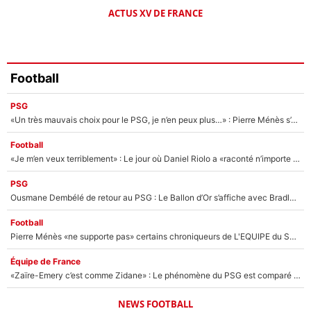
ACTUS XV DE FRANCE
Football
PSG
«Un très mauvais choix pour le PSG, je n’en peux plus…» : Pierre Ménès s’est complètement trompé avec Luis Enrique et ces déclarations le prouvent !
Football
«Je m’en veux terriblement» : Le jour où Daniel Riolo a «raconté n’importe quoi» dans l'After Foot !
PSG
Ousmane Dembélé de retour au PSG : Le Ballon d’Or s’affiche avec Bradley Barcola en plein cœur du feuilleton sur son départ !
Football
Pierre Ménès «ne supporte pas» certains chroniqueurs de L'EQUIPE du Soir : Ils vont tous partir !
Équipe de France
«Zaïre-Emery c’est comme Zidane» : Le phénomène du PSG est comparé à son nouveau sélectionneur... et ils vont se retrouver en Bleus !
NEWS FOOTBALL