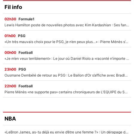
Fil info
02h30
Formule1
Lewis Hamilton poste de nouvelles photos avec Kim Kardashian : Ses fans le voient déjà redevenir champion du monde de F1 grâce à elle !
01h00
PSG
«Un très mauvais choix pour le PSG, je n’en peux plus…» : Pierre Ménès s’est complètement trompé avec Luis Enrique et ces déclarations le prouvent !
00h00
Football
«Je m’en veux terriblement» : Le jour où Daniel Riolo a «raconté n’importe quoi» dans l'After Foot !
23h00
PSG
Ousmane Dembélé de retour au PSG : Le Ballon d’Or s’affiche avec Bradley Barcola en plein cœur du feuilleton sur son départ !
22h00
Football
Pierre Ménès «ne supporte pas» certains chroniqueurs de L'EQUIPE du Soir : Ils vont tous partir !
NBA
«LeBron James, as-tu déjà eu envie d’être une femme ?» : Un dérapage de Donald Trump sur la superstar de la NBA refait surface