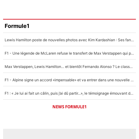
Formule1
Lewis Hamilton poste de nouvelles photos avec Kim Kardashian : Ses fans le voient déjà redevenir champion du monde de F1 grâce à elle !
F1 - Une légende de McLaren refuse le transfert de Max Verstappen qui pourrait «faire des vagues» et plomber l'ambiance dans l'équipe
Max Verstappen, Lewis Hamilton… et bientôt Fernando Alonso ? Le classement des pilotes les mieux payés en Formule 1 risque de changer !
F1 - Alpine signe un accord «impensable» et va entrer dans une nouvelle dimension : Grande nouvelle pour Pierre Gasly !
F1 : « Je lui ai fait un câlin, puis j’ai dû partir...», le témoignage émouvant de Max Verstappen sur sa fille
NEWS FORMULE1