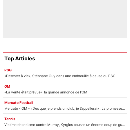
Top Articles
PSG
«Détester à vie», Stéphane Guy dans une embrouille à cause du PSG !
OM
«La vente était prévue», la grande annonce de l’OM
Mercato Football
Mercato - OM - «Dès que je prends un club, je t’appellerai» : La promesse de Marcelino au moment de claquer la porte
Tennis
Victime de racisme contre Murray, Kyrgios pousse un énorme coup de gueule !