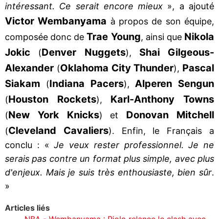
intéressant. Ce serait encore mieux
», a ajouté
Victor Wembanyama
à propos de son équipe,
Trae Young
Nikola
composée donc de
, ainsi que
Jokic
Denver Nuggets
Shai Gilgeous-
(
),
Alexander
Oklahoma City Thunder
Pascal
(
),
Siakam
Indiana Pacers
Alperen Sengun
(
),
Houston Rockets
Karl-Anthony Towns
(
),
New York Knicks
Donovan Mitchell
(
) et
Cleveland Cavaliers
(
). Enfin, le Français a
conclu : «
Je veux rester professionnel. Je ne
serais pas contre un format plus simple, avec plus
d'enjeux. Mais je suis très enthousiaste, bien sûr
.
»
Articles liés
NBA - Wembanyama : Riolo relance le clash avec