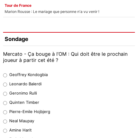
Tour de France
Marion Rousse : Le mariage que personne n'a vu venir !
Sondage
Mercato - Ça bouge à l’OM : Qui doit être le prochain
joueur à partir cet été ?
Geoffrey Kondogbia
Geoffrey Kondogbia
38%
Leonardo Balerdi
Leonardo Balerdi
Geronimo Rulli
32%
Quinten Timber
Geronimo Rulli
Pierre-Emile Hojbjerg
5%
Neal Maupay
Quinten Timber
Amine Harit
1%