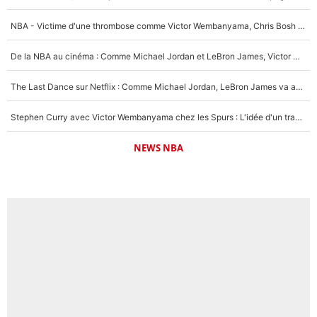
NBA - Victime d'une thrombose comme Victor Wembanyama, Chris Bosh prévient le Français des risques sur sa santé : «J’ai failli mourir sur le coup et j’ai été ramené à la vie»
De la NBA au cinéma : Comme Michael Jordan et LeBron James, Victor Wembanyama rêve d'une carrière d'acteur !
The Last Dance sur Netflix : Comme Michael Jordan, LeBron James va avoir le droit à sa série !
Stephen Curry avec Victor Wembanyama chez les Spurs : L'idée d'un trade historique est lancée en NBA !
NEWS NBA