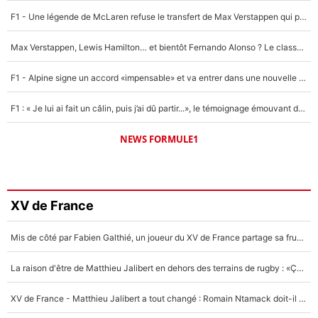
F1 - Une légende de McLaren refuse le transfert de Max Verstappen qui pourrait «faire des vagues» et plomber l'ambiance dans l'équipe
Max Verstappen, Lewis Hamilton… et bientôt Fernando Alonso ? Le classement des pilotes les mieux payés en Formule 1 risque de changer !
F1 - Alpine signe un accord «impensable» et va entrer dans une nouvelle dimension : Grande nouvelle pour Pierre Gasly !
F1 : « Je lui ai fait un câlin, puis j’ai dû partir...», le témoignage émouvant de Max Verstappen sur sa fille
NEWS FORMULE1
XV de France
Mis de côté par Fabien Galthié, un joueur du XV de France partage sa frustration : «ils ne me l’ont pas dit tout de suite»
La raison d'être de Matthieu Jalibert en dehors des terrains de rugby : «Ça m'atteint autant que si tu touches à un membre de ma famille»
XV de France - Matthieu Jalibert a tout changé : Romain Ntamack doit-il s’inquiéter pour sa place à un an de la Coupe du monde ?