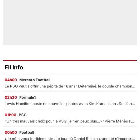
Fil info
04h00
Mercato Football
Le PSG veut s'offrir une pépite de 16 ans : Déterminé, le double champion d'Europe en titre est prêt à lâcher 40M€ pour celui que l'on compare déjà à Vinicius Jr !
02h30
Formule1
Lewis Hamilton poste de nouvelles photos avec Kim Kardashian : Ses fans le voient déjà redevenir champion du monde de F1 grâce à elle !
01h00
PSG
«Un très mauvais choix pour le PSG, je n’en peux plus…» : Pierre Ménès s’est complètement trompé avec Luis Enrique et ces déclarations le prouvent !
00h00
Football
«Je m’en veux terriblement» : Le jour où Daniel Riolo a «raconté n’importe quoi» dans l'After Foot !