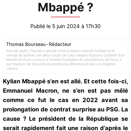
Mbappé ?
Publié le 5 juin 2024 à 17h30
Thomas Bourseau
-
Rédacteur
Féru de sport, Thomas a grandi entre le ballon rond du football et le
orange du basket, ses deux coups de cœur depuis toujours. Diplômé d’un
Master et d’une Licence à l’Institut Européen du Journalisme de Paris, il
suit toujours de très près les aventures d’Arsenal et des Los Angeles
Lakers.
Kylian Mbappé s’en est allé. Et cette fois-ci,
Emmanuel Macron, ne s’en est pas mêlé
comme ce fut le cas en 2022 avant sa
prolongation de contrat surprise au PSG. La
cause ? Le président de la République se
serait rapidement fait une raison d’après le