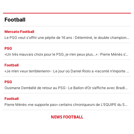
Football
Mercato Football
Le PSG veut s'offrir une pépite de 16 ans : Déterminé, le double champion d'Europe en titre est prêt à lâcher 40M€ pour celui que l'on compare déjà à Vinicius Jr !
PSG
«Un très mauvais choix pour le PSG, je n’en peux plus…» : Pierre Ménès s’est complètement trompé avec Luis Enrique et ces déclarations le prouvent !
Football
«Je m’en veux terriblement» : Le jour où Daniel Riolo a «raconté n’importe quoi» dans l'After Foot !
PSG
Ousmane Dembélé de retour au PSG : Le Ballon d’Or s’affiche avec Bradley Barcola en plein cœur du feuilleton sur son départ !
Football
Pierre Ménès «ne supporte pas» certains chroniqueurs de L'EQUIPE du Soir : Ils vont tous partir !
NEWS FOOTBALL