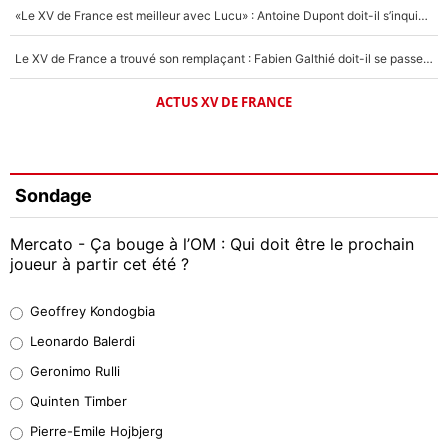
«Le XV de France est meilleur avec Lucu» : Antoine Dupont doit-il s’inquiéter pour sa place ?
Le XV de France a trouvé son remplaçant : Fabien Galthié doit-il se passer d'Antoine Dupont ?
ACTUS XV DE FRANCE
Sondage
Mercato - Ça bouge à l’OM : Qui doit être le prochain
joueur à partir cet été ?
Geoffrey Kondogbia
Geoffrey Kondogbia
38%
Leonardo Balerdi
Leonardo Balerdi
Geronimo Rulli
32%
Quinten Timber
Geronimo Rulli
Pierre-Emile Hojbjerg
5%