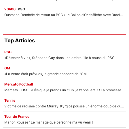
23h00
PSG
Ousmane Dembélé de retour au PSG : Le Ballon d’Or s’affiche avec Bradley Barcola en plein cœur du feuilleton sur son départ !
Top Articles
PSG
«Détester à vie», Stéphane Guy dans une embrouille à cause du PSG !
OM
«La vente était prévue», la grande annonce de l’OM
Mercato Football
Mercato - OM - «Dès que je prends un club, je t’appellerai» : La promesse de Marcelino au moment de claquer la porte
Tennis
Victime de racisme contre Murray, Kyrgios pousse un énorme coup de gueule !
Tour de France
Marion Rousse : Le mariage que personne n'a vu venir !