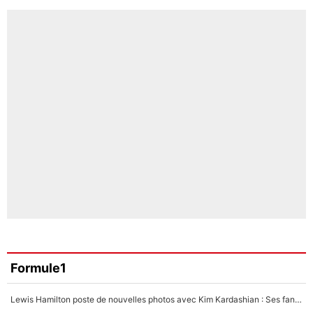
Formule1
Lewis Hamilton poste de nouvelles photos avec Kim Kardashian : Ses fans le voient déjà redevenir champion du monde de F1 grâce à elle !