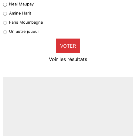
Neal Maupay
Quinten Timber
Amine Harit
1%
Faris Moumbagna
Pierre-Emile Hojbjerg
Un autre joueur
9%
VOTER
Neal Maupay
4%
Voir les résultats
Amine Harit
3%
Faris Moumbagna
4%
Un autre joueur
5%
1705 personnes ont participé aux votes.