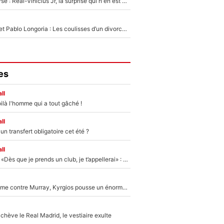
Mercato - Analyse : Real-Vinicius Jr, la surprise qui n'en est pas une...
Frank McCourt et Pablo Longoria : Les coulisses d’un divorce coûteux qui ruine l’OM à petit feu…
es
ll
ilà l'homme qui a tout gâché !
ll
n transfert obligatoire cet été ?
ll
Mercato - OM - «Dès que je prends un club, je t’appellerai» : La promesse de Marcelino au moment de claquer la porte
Victime de racisme contre Murray, Kyrgios pousse un énorme coup de gueule !
hève le Real Madrid, le vestiaire exulte