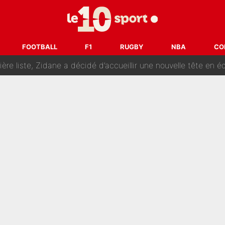
ue prêt à l’écarter au PSG, la décision qui va accélérer son tr
erminé : Kylian Mbappé et Lamine Yamal changent de chaîne, «le moment é
FOOTBALL
F1
RUGBY
NBA
CO
ère liste, Zidane a décidé d’accueillir une nouvelle tête en 
cius Jr, la surprise qui n'en est pas une...
oria : Les coulisses d’un divorce coûteux qui ruine l’OM à p