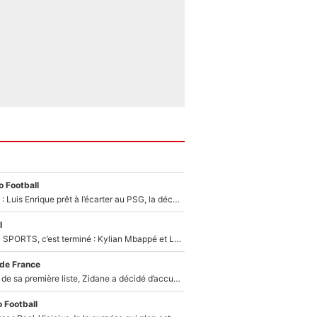
 Football
Bradley Barcola : Luis Enrique prêt à l’écarter au PSG, la décision qui va accélérer son transfert à Liverpool ?
l
La Liga sur beIN SPORTS, c’est terminé : Kylian Mbappé et Lamine Yamal changent de chaîne, «le moment était venu d'ouvrir un nouveau chapitre»
 de France
Avant l’annonce de sa première liste, Zidane a décidé d’accueillir une nouvelle tête en équipe de France
 Football