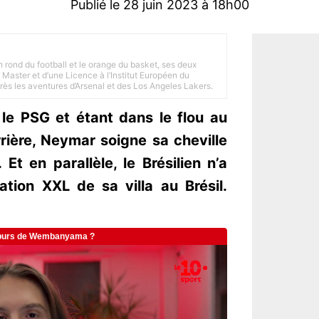
Publié le 28 juin 2023 à 18h00
n rond du football et le orange du basket, ses deux
Master et d’une Licence à l’Institut Européen du
 près les aventures d’Arsenal et des Los Angeles Lakers.
 le PSG et étant dans le flou au
rrière, Neymar soigne sa cheville
Et en parallèle, le Brésilien n’a
tion XXL de sa villa au Brésil.