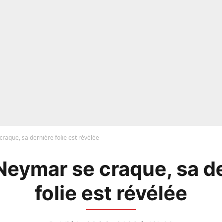
raque, sa dernière folie est révélée
Neymar se craque, sa d
folie est révélée