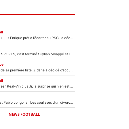
ll
Bradley Barcola : Luis Enrique prêt à l’écarter au PSG, la décision qui va accélérer son transfert à Liverpool ?
La Liga sur beIN SPORTS, c’est terminé : Kylian Mbappé et Lamine Yamal changent de chaîne, «le moment était venu d'ouvrir un nouveau chapitre»
ce
Avant l’annonce de sa première liste, Zidane a décidé d’accueillir une nouvelle tête en équipe de France
ll
Mercato - Analyse : Real-Vinicius Jr, la surprise qui n'en est pas une...
Frank McCourt et Pablo Longoria : Les coulisses d’un divorce coûteux qui ruine l’OM à petit feu…
NEWS FOOTBALL