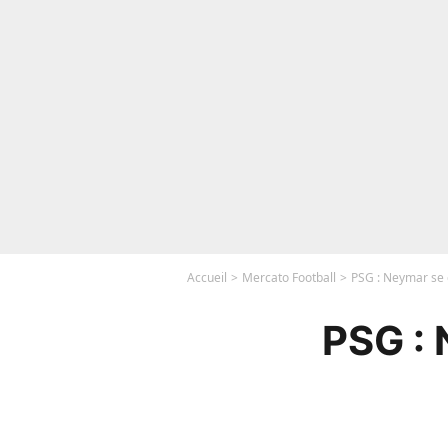
Accueil
Mercato Football
PSG : Neymar se c
PSG : 