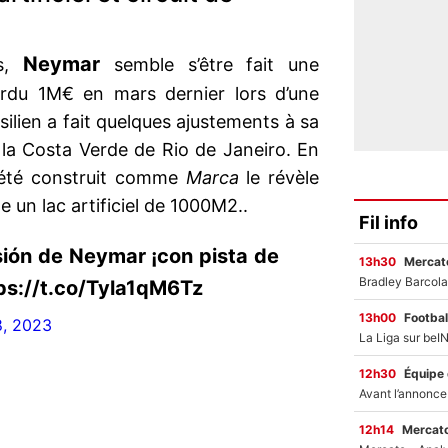
Neymar
es,
semble s’être fait une
perdu 1M€ en mars dernier lors d’une
ésilien a fait quelques ajustements à sa
r la Costa Verde de Rio de Janeiro. En
a été construit comme
Marca
le révèle
te un lac artificiel de 1000M2..
Fil info
sión de Neymar ¡con pista de
13h30
Mercato
ttps://t.co/Tyla1qM6Tz
13h00
Footbal
8, 2023
12h30
Équipe
12h14
Mercato