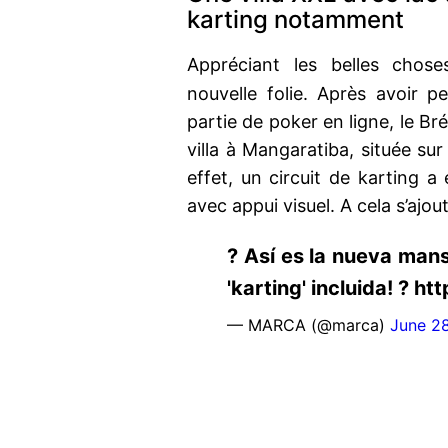
karting notamment
Appréciant les belles chos
nouvelle folie. Après avoir 
partie de poker en ligne, le Br
villa à Mangaratiba, située su
effet, un circuit de karting 
avec appui visuel. A cela s’ajou
? Así es la nueva man
'karting' incluida! ? h
— MARCA (@marca)
June 2