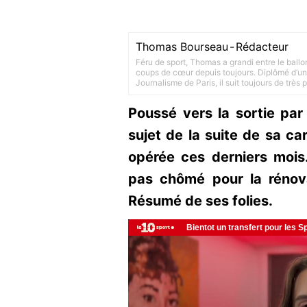
Thomas Bourseau
-
Rédacteur
Féru de sport, Thomas a grandi entre le ballo
coups de cœur depuis toujours. Diplômé d’un 
Journalisme de Paris, il suit toujours de très
Poussé vers la sortie par
sujet de la suite de sa ca
opérée ces derniers mois. 
pas chômé pour la rénova
Résumé de ses folies.