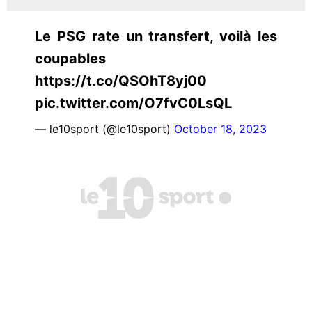
Le PSG rate un transfert, voilà les
coupables
https://t.co/QSOhT8yj00
pic.twitter.com/O7fvC0LsQL
— le10sport (@le10sport)
October 18, 2023