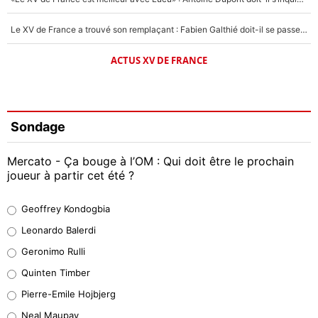
Le XV de France a trouvé son remplaçant : Fabien Galthié doit-il se passer d'Antoine Dupont ?
ACTUS XV DE FRANCE
Sondage
Mercato - Ça bouge à l’OM : Qui doit être le prochain
joueur à partir cet été ?
Geoffrey Kondogbia
Geoffrey Kondogbia
38%
Leonardo Balerdi
Leonardo Balerdi
Geronimo Rulli
32%
Quinten Timber
Geronimo Rulli
Pierre-Emile Hojbjerg
5%
Neal Maupay