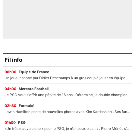
Fil info
06h00
Équipe de France
Un joueur snobé par Didier Deschamps à un gros coup à jouer en équipe de France : Zinedine Zidane a trouvé son numéro 9 ?
04h00
Mercato Football
Le PSG veut s'offrir une pépite de 16 ans : Déterminé, le double champion d'Europe en titre est prêt à lâcher 40M€ pour celui que l'on compare déjà à Vinicius Jr !
02h30
Formule1
Lewis Hamilton poste de nouvelles photos avec Kim Kardashian : Ses fans le voient déjà redevenir champion du monde de F1 grâce à elle !
01h00
PSG
«Un très mauvais choix pour le PSG, je n’en peux plus…» : Pierre Ménès s’est complètement trompé avec Luis Enrique et ces déclarations le prouvent !