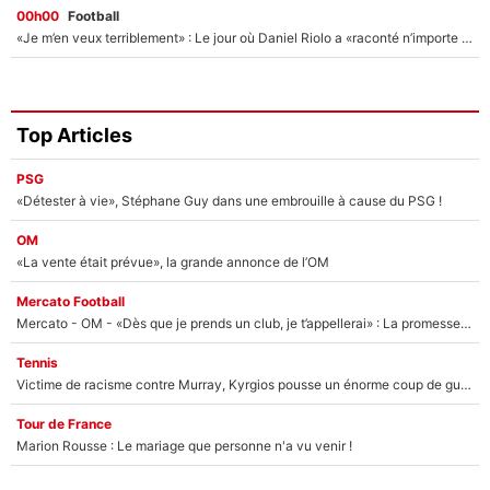
00h00
Football
«Je m’en veux terriblement» : Le jour où Daniel Riolo a «raconté n’importe quoi» dans l'After Foot !
Top Articles
PSG
«Détester à vie», Stéphane Guy dans une embrouille à cause du PSG !
OM
«La vente était prévue», la grande annonce de l’OM
Mercato Football
Mercato - OM - «Dès que je prends un club, je t’appellerai» : La promesse de Marcelino au moment de claquer la porte
Tennis
Victime de racisme contre Murray, Kyrgios pousse un énorme coup de gueule !
Tour de France
Marion Rousse : Le mariage que personne n'a vu venir !