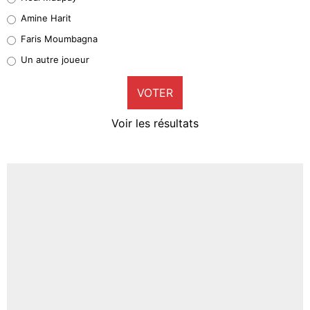
Quinten Timber
Amine Harit
1%
Faris Moumbagna
Pierre-Emile Hojbjerg
Un autre joueur
9%
VOTER
Neal Maupay
4%
Voir les résultats
Amine Harit
3%
Faris Moumbagna
4%
Un autre joueur
5%
1710 personnes ont participé aux votes.