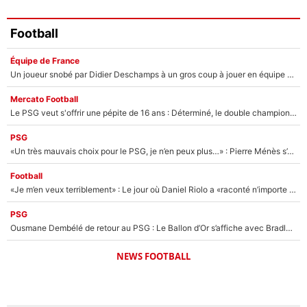
Football
Équipe de France
Un joueur snobé par Didier Deschamps à un gros coup à jouer en équipe de France : Zinedine Zidane a trouvé son numéro 9 ?
Mercato Football
Le PSG veut s'offrir une pépite de 16 ans : Déterminé, le double champion d'Europe en titre est prêt à lâcher 40M€ pour celui que l'on compare déjà à Vinicius Jr !
PSG
«Un très mauvais choix pour le PSG, je n’en peux plus…» : Pierre Ménès s’est complètement trompé avec Luis Enrique et ces déclarations le prouvent !
Football
«Je m’en veux terriblement» : Le jour où Daniel Riolo a «raconté n’importe quoi» dans l'After Foot !
PSG
Ousmane Dembélé de retour au PSG : Le Ballon d’Or s’affiche avec Bradley Barcola en plein cœur du feuilleton sur son départ !
NEWS FOOTBALL