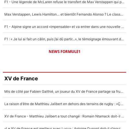
F1 - Une légende de McLaren refuse le transfert de Max Verstappen qui pourrait «faire des vagues» et plomber l'ambiance dans l'équipe
Max Verstappen, Lewis Hamilton… et bientôt Fernando Alonso ? Le classement des pilotes les mieux payés en Formule 1 risque de changer !
F1 - Alpine signe un accord «impensable» et va entrer dans une nouvelle dimension : Grande nouvelle pour Pierre Gasly !
F1 : « Je lui ai fait un câlin, puis j’ai dû partir...», le témoignage émouvant de Max Verstappen sur sa fille
NEWS FORMULE1
XV de France
Mis de côté par Fabien Galthié, un joueur du XV de France partage sa frustration : «ils ne me l’ont pas dit tout de suite»
La raison d'être de Matthieu Jalibert en dehors des terrains de rugby : «Ça m'atteint autant que si tu touches à un membre de ma famille»
XV de France - Matthieu Jalibert a tout changé : Romain Ntamack doit-il s’inquiéter pour sa place à un an de la Coupe du monde ?
«Le XV de France est meilleur avec Lucu» : Antoine Dupont doit-il s’inquiéter pour sa place ?