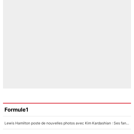
Formule1
Lewis Hamilton poste de nouvelles photos avec Kim Kardashian : Ses fans le voient déjà redevenir champion du monde de F1 grâce à elle !