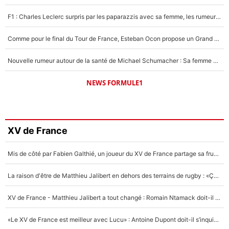
F1 : Charles Leclerc surpris par les paparazzis avec sa femme, les rumeurs étaient vraies !
Comme pour le final du Tour de France, Esteban Ocon propose un Grand Prix de Formule 1 à Paris : «Autour de l’Arc de Triomphe, ce serait génial» !
Nouvelle rumeur autour de la santé de Michael Schumacher : Sa femme Corinna sort du silence
NEWS FORMULE1
XV de France
Mis de côté par Fabien Galthié, un joueur du XV de France partage sa frustration : «ils ne me l’ont pas dit tout de suite»
La raison d'être de Matthieu Jalibert en dehors des terrains de rugby : «Ça m'atteint autant que si tu touches à un membre de ma famille»
XV de France - Matthieu Jalibert a tout changé : Romain Ntamack doit-il s’inquiéter pour sa place à un an de la Coupe du monde ?
«Le XV de France est meilleur avec Lucu» : Antoine Dupont doit-il s’inquiéter pour sa place ?