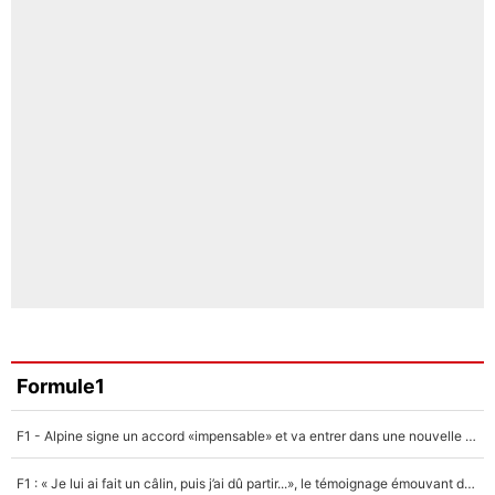
Formule1
F1 - Alpine signe un accord «impensable» et va entrer dans une nouvelle dimension : Grande nouvelle pour Pierre Gasly !
F1 : « Je lui ai fait un câlin, puis j’ai dû partir...», le témoignage émouvant de Max Verstappen sur sa fille