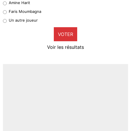
Amine Harit
1%
Faris Moumbagna
Pierre-Emile Hojbjerg
Un autre joueur
9%
VOTER
Neal Maupay
4%
Voir les résultats
Amine Harit
3%
Faris Moumbagna
5%
Un autre joueur
5%
1547 personnes ont participé aux votes.