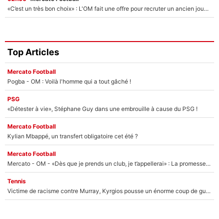
«C’est un très bon choix» : L'OM fait une offre pour recruter un ancien joueur du PSG... et c'est validé dans l'After Foot !
Top Articles
Mercato Football
Pogba - OM : Voilà l'homme qui a tout gâché !
PSG
«Détester à vie», Stéphane Guy dans une embrouille à cause du PSG !
Mercato Football
Kylian Mbappé, un transfert obligatoire cet été ?
Mercato Football
Mercato - OM - «Dès que je prends un club, je t’appellerai» : La promesse de Marcelino au moment de claquer la porte
Tennis
Victime de racisme contre Murray, Kyrgios pousse un énorme coup de gueule !