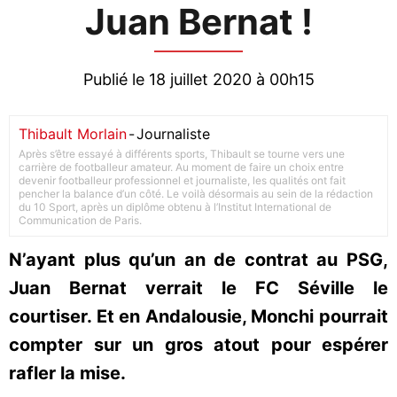
Juan Bernat !
Publié le 18 juillet 2020 à 00h15
Thibault Morlain
-
Journaliste
Après s’être essayé à différents sports, Thibault se tourne vers une
carrière de footballeur amateur. Au moment de faire un choix entre
devenir footballeur professionnel et journaliste, les qualités ont fait
pencher la balance d’un côté. Le voilà désormais au sein de la rédaction
du 10 Sport, après un diplôme obtenu à l’Institut International de
Communication de Paris.
N’ayant plus qu’un an de contrat au PSG,
Juan Bernat verrait le FC Séville le
courtiser. Et en Andalousie, Monchi pourrait
compter sur un gros atout pour espérer
rafler la mise.