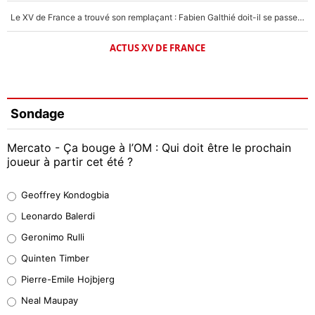
Le XV de France a trouvé son remplaçant : Fabien Galthié doit-il se passer d'Antoine Dupont ?
ACTUS XV DE FRANCE
Sondage
Mercato - Ça bouge à l’OM : Qui doit être le prochain
joueur à partir cet été ?
Geoffrey Kondogbia
Geoffrey Kondogbia
38%
Leonardo Balerdi
Leonardo Balerdi
Geronimo Rulli
32%
Quinten Timber
Geronimo Rulli
Pierre-Emile Hojbjerg
5%
Neal Maupay
Quinten Timber