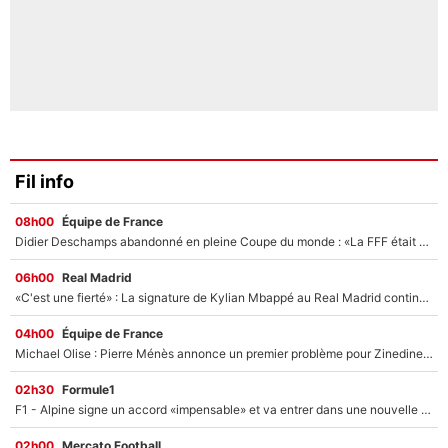
Fil info
08h00
Équipe de France
Didier Deschamps abandonné en pleine Coupe du monde : «La FFF était déjà passée à Zinedine Zidane»
06h00
Real Madrid
«C'est une fierté» : La signature de Kylian Mbappé au Real Madrid continue de régaler l'Espagne
04h00
Équipe de France
Michael Olise : Pierre Ménès annonce un premier problème pour Zinedine Zidane en équipe de France
02h30
Formule1
F1 - Alpine signe un accord «impensable» et va entrer dans une nouvelle dimension : Grande nouvelle pour Pierre Gasly !
02h00
Mercato Football