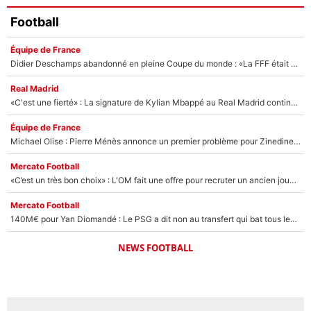
Football
Équipe de France
Didier Deschamps abandonné en pleine Coupe du monde : «La FFF était déjà passée à Zinedine Zidane»
Real Madrid
«C'est une fierté» : La signature de Kylian Mbappé au Real Madrid continue de régaler l'Espagne
Équipe de France
Michael Olise : Pierre Ménès annonce un premier problème pour Zinedine Zidane en équipe de France
Mercato Football
«C’est un très bon choix» : L'OM fait une offre pour recruter un ancien joueur du PSG... et c'est validé dans l'After Foot !
Mercato Football
140M€ pour Yan Diomandé : Le PSG a dit non au transfert qui bat tous les records sur le mercato
NEWS FOOTBALL