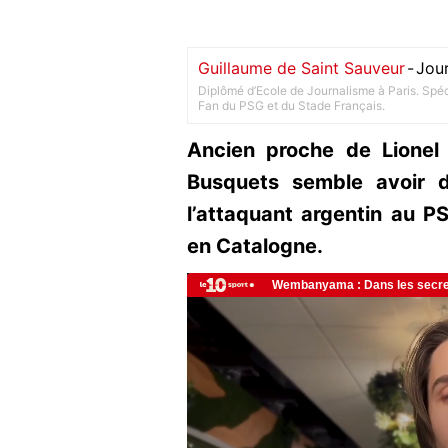
Guillaume de Saint Sauveur
-
Jour
Diplômé d’Ecole de Journalisme à Paris. Spéci
Fan du PSG et du Stade Français.
Ancien proche de Lionel
Busquets semble avoir 
l’attaquant argentin au P
en Catalogne.