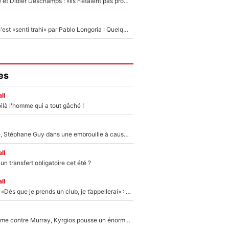
Zinédine Zidane et Didier Deschamps : «Ils n’étaient pas proches», les confidences d’un membre de l’équipe de France 1998 sur leur relation spéciale
Medhi Benatia s'est «senti trahi» par Pablo Longoria : Quelques semaines après son départ, l'ancien directeur de football de l'OM règle ses comptes
es
ll
ilà l'homme qui a tout gâché !
«Détester à vie», Stéphane Guy dans une embrouille à cause du PSG !
ll
n transfert obligatoire cet été ?
ll
Mercato - OM - «Dès que je prends un club, je t’appellerai» : La promesse de Marcelino au moment de claquer la porte
Victime de racisme contre Murray, Kyrgios pousse un énorme coup de gueule !