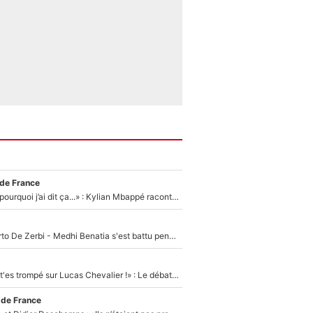
 de France
«Je ne sais pas pourquoi j’ai dit ça...» : Kylian Mbappé raconte sa première rencontre avec Zinédine Zidane (et c’est très drôle)
Départ de Roberto De Zerbi - Medhi Benatia s'est battu pendant six mois pour le retenir à l'OM, le PSG a été le naufrage de trop : «Je pars avec toi»
«Admets que tu t'es trompé sur Lucas Chevalier !» : Le débat sur le gardien du PSG vire au clash à l'After Foot
 de France