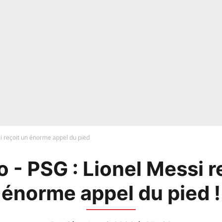
i reçoit un énorme appel du pied
 - PSG : Lionel Messi r
énorme appel du pied !