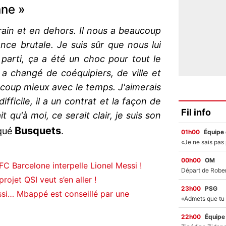
nne »
ain et en dehors. Il nous a beaucoup
nce brutale. Je suis sûr que nous lui
parti, ça a été un choc pour tout le
l a changé de coéquipiers, de ville et
ucoup mieux avec le temps. J'aimerais
difficile, il a un contrat et la façon de
Fil info
ait qu'à moi, ce serait clair, je suis son
Busquets
iqué
.
01h00
Équipe
00h00
OM
C Barcelone interpelle Lionel Messi !
ojet QSI veut s’en aller !
23h00
PSG
si… Mbappé est conseillé par une
22h00
Équipe