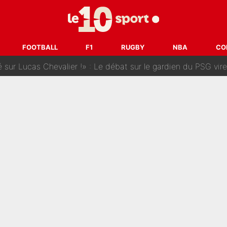
 dit ça...» : Kylian Mbappé raconte sa première rencontre avec Zi
i Benatia s'est battu pendant six mois pour le retenir à l'OM, le PSG a été
FOOTBALL
F1
RUGBY
NBA
CO
sur Lucas Chevalier !» : Le débat sur le gardien du PSG vire 
s : «Ils n’étaient pas proches», les confidences d’un membre de l’équipe d
 par Pablo Longoria : Quelques semaines après son départ, l'ancien directe