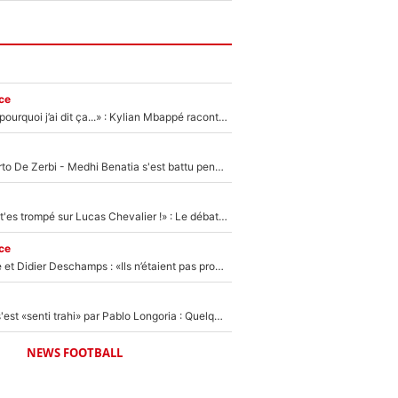
ce
«Je ne sais pas pourquoi j’ai dit ça...» : Kylian Mbappé raconte sa première rencontre avec Zinédine Zidane (et c’est très drôle)
Départ de Roberto De Zerbi - Medhi Benatia s'est battu pendant six mois pour le retenir à l'OM, le PSG a été le naufrage de trop : «Je pars avec toi»
«Admets que tu t'es trompé sur Lucas Chevalier !» : Le débat sur le gardien du PSG vire au clash à l'After Foot
ce
Zinédine Zidane et Didier Deschamps : «Ils n’étaient pas proches», les confidences d’un membre de l’équipe de France 1998 sur leur relation spéciale
Medhi Benatia s'est «senti trahi» par Pablo Longoria : Quelques semaines après son départ, l'ancien directeur de football de l'OM règle ses comptes
NEWS FOOTBALL