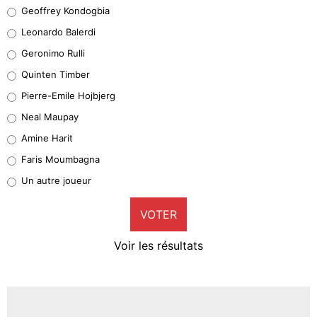
Geoffrey Kondogbia
Geoffrey Kondogbia
38%
Leonardo Balerdi
Leonardo Balerdi
Geronimo Rulli
32%
Quinten Timber
Geronimo Rulli
Pierre-Emile Hojbjerg
5%
Neal Maupay
Quinten Timber
Amine Harit
1%
Faris Moumbagna
Pierre-Emile Hojbjerg
Un autre joueur
9%
VOTER
Neal Maupay
4%
Voir les résultats
Amine Harit
3%
Faris Moumbagna