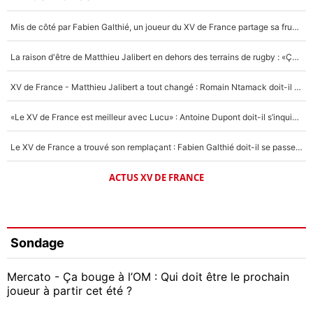
Mis de côté par Fabien Galthié, un joueur du XV de France partage sa frustration : «ils ne me l’ont pas dit tout de suite»
La raison d'être de Matthieu Jalibert en dehors des terrains de rugby : «Ça m'atteint autant que si tu touches à un membre de ma famille»
XV de France - Matthieu Jalibert a tout changé : Romain Ntamack doit-il s’inquiéter pour sa place à un an de la Coupe du monde ?
«Le XV de France est meilleur avec Lucu» : Antoine Dupont doit-il s’inquiéter pour sa place ?
Le XV de France a trouvé son remplaçant : Fabien Galthié doit-il se passer d'Antoine Dupont ?
ACTUS XV DE FRANCE
Sondage
Mercato - Ça bouge à l’OM : Qui doit être le prochain
joueur à partir cet été ?