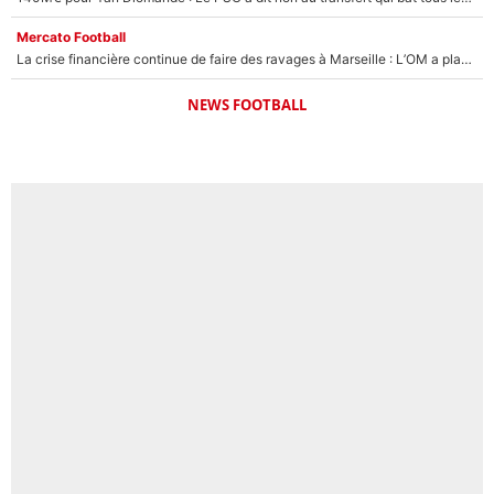
Mercato Football
La crise financière continue de faire des ravages à Marseille : L’OM a placé 12 joueurs sur le marché des transferts… et ça pourrait lui rapporter près de 100M€ !
NEWS FOOTBALL