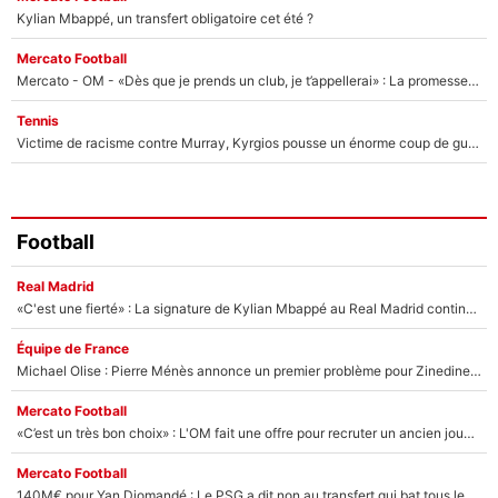
Kylian Mbappé, un transfert obligatoire cet été ?
Mercato Football
Mercato - OM - «Dès que je prends un club, je t’appellerai» : La promesse de Marcelino au moment de claquer la porte
Tennis
Victime de racisme contre Murray, Kyrgios pousse un énorme coup de gueule !
Football
Real Madrid
«C'est une fierté» : La signature de Kylian Mbappé au Real Madrid continue de régaler l'Espagne
Équipe de France
Michael Olise : Pierre Ménès annonce un premier problème pour Zinedine Zidane en équipe de France
Mercato Football
«C’est un très bon choix» : L'OM fait une offre pour recruter un ancien joueur du PSG... et c'est validé dans l'After Foot !
Mercato Football
140M€ pour Yan Diomandé : Le PSG a dit non au transfert qui bat tous les records sur le mercato