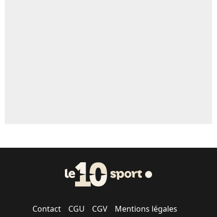
5%
Un autre joueur
5%
1547 personnes ont participé aux votes.
Contact
CGU
CGV
Mentions légales