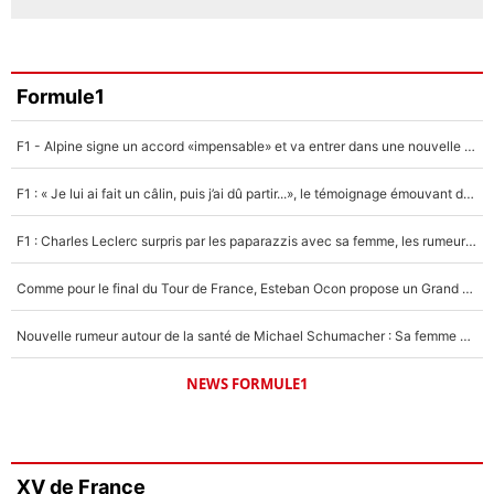
Formule1
F1 - Alpine signe un accord «impensable» et va entrer dans une nouvelle dimension : Grande nouvelle pour Pierre Gasly !
F1 : « Je lui ai fait un câlin, puis j’ai dû partir...», le témoignage émouvant de Max Verstappen sur sa fille
F1 : Charles Leclerc surpris par les paparazzis avec sa femme, les rumeurs étaient vraies !
Comme pour le final du Tour de France, Esteban Ocon propose un Grand Prix de Formule 1 à Paris : «Autour de l’Arc de Triomphe, ce serait génial» !
Nouvelle rumeur autour de la santé de Michael Schumacher : Sa femme Corinna sort du silence
NEWS FORMULE1
XV de France