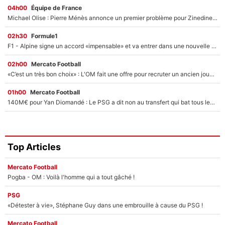
04h00
Équipe de France
Michael Olise : Pierre Ménès annonce un premier problème pour Zinedine Zidane en équipe de France
02h30
Formule1
F1 - Alpine signe un accord «impensable» et va entrer dans une nouvelle dimension : Grande nouvelle pour Pierre Gasly !
02h00
Mercato Football
«C’est un très bon choix» : L'OM fait une offre pour recruter un ancien joueur du PSG... et c'est validé dans l'After Foot !
01h00
Mercato Football
140M€ pour Yan Diomandé : Le PSG a dit non au transfert qui bat tous les records sur le mercato
Top Articles
Mercato Football
Pogba - OM : Voilà l'homme qui a tout gâché !
PSG
«Détester à vie», Stéphane Guy dans une embrouille à cause du PSG !
Mercato Football