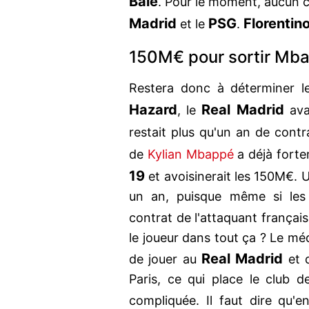
Bale
. Pour le moment, aucun c
Madrid
PSG
Florentin
et le
.
150M€ pour sortir Mba
Restera donc à déterminer le
Hazard
Real Madrid
, le
avai
restait plus qu'un an de cont
de
Kylian Mbappé
a déjà forte
19
et avoisinerait les 150M€. Un
un an, puisque même si les 
contrat de l'attaquant françai
le joueur dans tout ça ? Le méd
Real Madrid
de jouer au
et q
Paris, ce qui place le club d
compliquée. Il faut dire qu'e