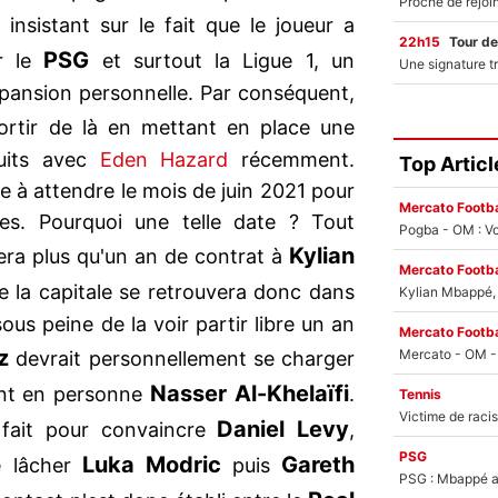
insistant sur le fait que le joueur a
22h15
Tour de
PSG
er le
et surtout la Ligue 1, un
pansion personnelle. Par conséquent,
rtir de là en mettant en place une
ruits avec
Eden Hazard
récemment.
Top Articl
 à attendre le mois de juin 2021 pour
Mercato Footba
s. Pourquoi une telle date ? Tout
Pogba - OM : Vo
Kylian
era plus qu'un an de contrat à
Mercato Footba
e la capitale se retrouvera donc dans
Kylian Mbappé, u
sous peine de la voir partir libre un an
Mercato Footba
z
devrait personnellement se charger
Nasser Al-Khelaïfi
ant en personne
.
Tennis
Daniel Levy
it fait pour convaincre
,
PSG
Luka Modric
Gareth
e lâcher
puis
PSG : Mbappé ac