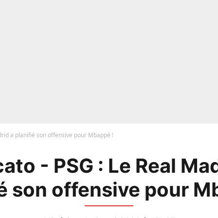
rid a planifié son offensive pour Mbappé !
ato - PSG : Le Real Mad
ié son offensive pour M