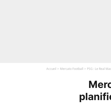
Accueil
Mercato Football
PSG : Le Real Mad
Merc
planif