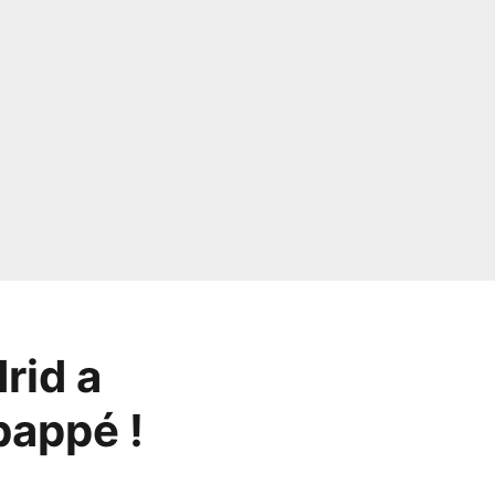
rid a
bappé !