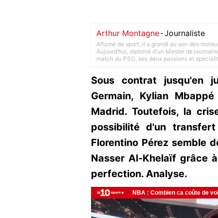
Arthur Montagne
-
Journaliste
Affamé de sport, il a grandi au son des moteu
Aujourd’hui, diplomé d'un Master de journalism
match du PSG, ses deux passions et spéciali
Sous contrat jusqu'en j
Germain, Kylian Mbappé 
Madrid. Toutefois, la cri
possibilité d'un transfer
Florentino Pérez semble d
Nasser Al-Khelaïf grâce à 
perfection. Analyse.