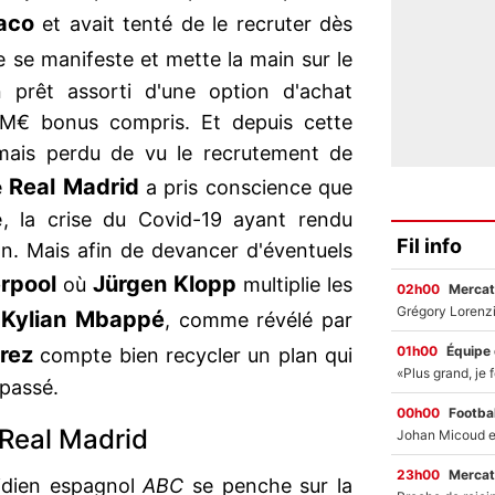
aco
et avait tenté de le recruter dès
 se manifeste et mette la main sur le
n prêt assorti d'une option d'achat
80M€ bonus compris. Et depuis cette
amais perdu de vu le recrutement de
Real Madrid
le
a pris conscience que
, la crise du Covid-19 ayant rendu
Fil info
on. Mais afin de devancer d'éventuels
erpool
Jürgen Klopp
où
multiplie les
02h00
Mercat
Kylian Mbappé
e
, comme révélé par
érez
01h00
Équipe
compte bien recycler un plan qui
 passé.
00h00
Footbal
 Real Madrid
23h00
Mercat
tidien espagnol
ABC
se penche sur la