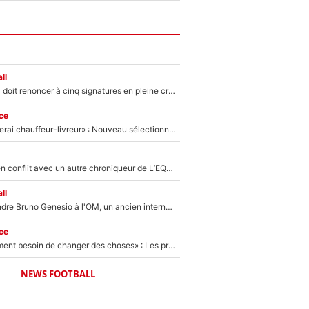
ll
Grégory Lorenzi doit renoncer à cinq signatures en pleine crise financière : L’IA propose sept noms à l’OM pour un mercato réussi... à seulement 5M€ !
ce
«Plus grand, je ferai chauffeur-livreur» : Nouveau sélectionneur des Bleus, Zinédine Zidane s’était imaginé un avenir très différent lorsqu'il était enfant
Johan Micoud en conflit avec un autre chroniqueur de L’EQUIPE du Soir : «Pendant un moment, je ne les ai pas remis ensemble dans l'émission»
ll
Proche de rejoindre Bruno Genesio à l'OM, un ancien international français va finalement débarquer... sur RMC !
ce
«Il y a probablement besoin de changer des choses» : Les premiers changements de Zinedine Zidane en équipe de France sont révélés ?
NEWS FOOTBALL