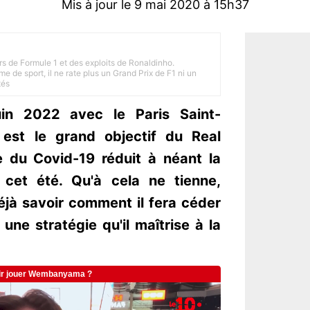
Mis à jour le 9 mai 2020 à 15h37
rs de Formule 1 et des exploits de Ronaldinho.
e de sport, il ne rate plus un Grand Prix de F1 ni un
tés
uin 2022 avec le Paris Saint-
est le grand objectif du Real
se du Covid-19 réduit à néant la
t cet été. Qu'à cela ne tienne,
éjà savoir comment il fera céder
une stratégie qu'il maîtrise à la