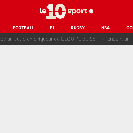
nq signatures en pleine crise financière : L’IA propose sept noms à l’OM po
reur» : Nouveau sélectionneur des Bleus, Zinédine Zidane s’était imaginé un av
FOOTBALL
F1
RUGBY
NBA
CO
 autre chroniqueur de L’EQUIPE du Soir : «Pendant un moment, je ne les 
enesio à l'OM, un ancien international français va finalemen
te se prépare chez Decathlon-CMA CGM pour aider Paul Seixas