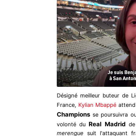
Désigné meilleur buteur de Li
France,
Kylian Mbappé
attend 
Champions
se poursuivra ou
Real Madrid
volonté du
de 
merengue
suit l'attaquant f