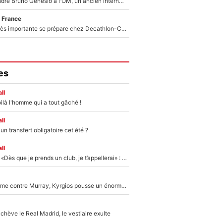
Proche de rejoindre Bruno Genesio à l'OM, un ancien international français va finalement débarquer... sur RMC !
 France
Une signature très importante se prépare chez Decathlon-CMA CGM pour aider Paul Seixas à gagner le Tour de France 2027
es
ll
ilà l'homme qui a tout gâché !
ll
n transfert obligatoire cet été ?
ll
Mercato - OM - «Dès que je prends un club, je t’appellerai» : La promesse de Marcelino au moment de claquer la porte
Victime de racisme contre Murray, Kyrgios pousse un énorme coup de gueule !
hève le Real Madrid, le vestiaire exulte