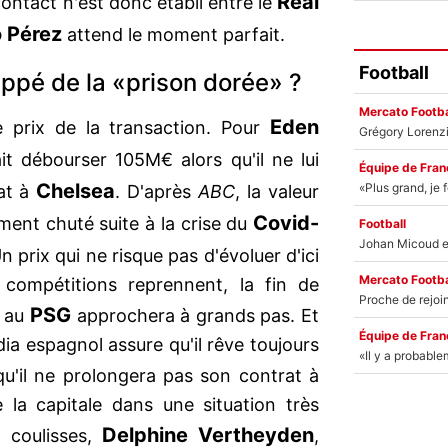
Real
ontact n'est donc établi entre le
o Pérez
attend le moment parfait.
Football
ppé de la «prison dorée» ?
Mercato Footba
Eden
 prix de la transaction. Pour
t débourser 105M€ alors qu'il ne lui
Équipe de Fran
Chelsea
rat à
. D'après
ABC
, la valeur
Covid-
ment chuté suite à la crise du
Football
 prix qui ne risque pas d'évoluer d'ici
Mercato Footba
compétitions reprennent, la fin de
PSG
s au
approchera à grands pas. Et
Équipe de Fran
ia espagnol assure qu'il rêve toujours
u'il ne prolongera pas son contrat à
e la capitale dans une situation très
Delphine Vertheyden
n coulisses,
,