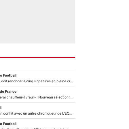
o Football
Grégory Lorenzi doit renoncer à cinq signatures en pleine crise financière : L’IA propose sept noms à l’OM pour un mercato réussi... à seulement 5M€ !
 de France
«Plus grand, je ferai chauffeur-livreur» : Nouveau sélectionneur des Bleus, Zinédine Zidane s’était imaginé un avenir très différent lorsqu'il était enfant
l
Johan Micoud en conflit avec un autre chroniqueur de L’EQUIPE du Soir : «Pendant un moment, je ne les ai pas remis ensemble dans l'émission»
o Football