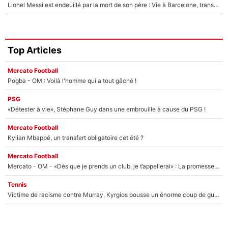
Lionel Messi est endeuillé par la mort de son père : Vie à Barcelone, transfert au PSG... voilà comment Jorge Messi a joué un rôle essentiel dans sa carrière !
Top Articles
Mercato Football
Pogba - OM : Voilà l'homme qui a tout gâché !
PSG
«Détester à vie», Stéphane Guy dans une embrouille à cause du PSG !
Mercato Football
Kylian Mbappé, un transfert obligatoire cet été ?
Mercato Football
Mercato - OM - «Dès que je prends un club, je t’appellerai» : La promesse de Marcelino au moment de claquer la porte
Tennis
Victime de racisme contre Murray, Kyrgios pousse un énorme coup de gueule !