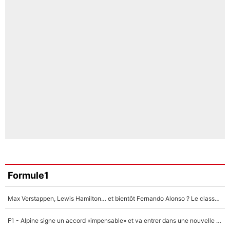
Formule1
Max Verstappen, Lewis Hamilton… et bientôt Fernando Alonso ? Le classement des pilotes les mieux payés en Formule 1 risque de changer !
F1 - Alpine signe un accord «impensable» et va entrer dans une nouvelle dimension : Grande nouvelle pour Pierre Gasly !