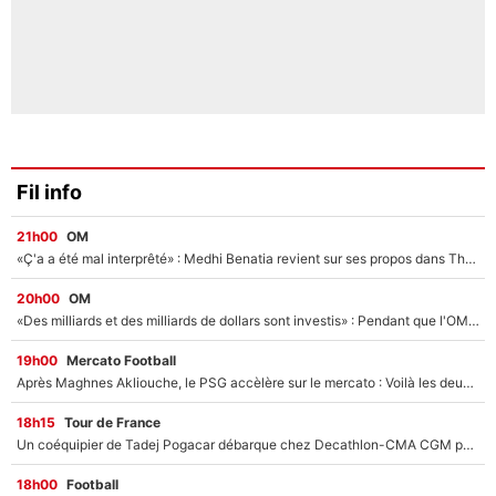
Fil info
21h00
OM
«Ç'a a été mal interprêté» : Medhi Benatia revient sur ses propos dans The Bridge et précise ses conditions pour rejoindre le PSG !
20h00
OM
«Des milliards et des milliards de dollars sont investis» : Pendant que l'OM est en pleine crise financière, Frank McCourt lance un nouveau projet à 260M€ !
19h00
Mercato Football
Après Maghnes Akliouche, le PSG accèlère sur le mercato : Voilà les deux nouvelles recrues qui vont signer la semaine prochaine ?
18h15
Tour de France
Un coéquipier de Tadej Pogacar débarque chez Decathlon-CMA CGM pour épauler Paul Seixas : «Mes meilleures années sont à venir»
18h00
Football