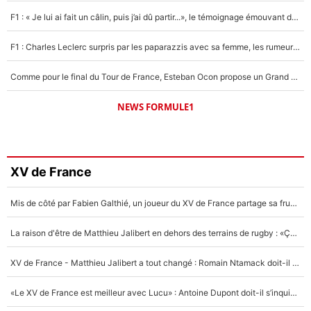
F1 : « Je lui ai fait un câlin, puis j’ai dû partir...», le témoignage émouvant de Max Verstappen sur sa fille
F1 : Charles Leclerc surpris par les paparazzis avec sa femme, les rumeurs étaient vraies !
Comme pour le final du Tour de France, Esteban Ocon propose un Grand Prix de Formule 1 à Paris : «Autour de l’Arc de Triomphe, ce serait génial» !
NEWS FORMULE1
XV de France
Mis de côté par Fabien Galthié, un joueur du XV de France partage sa frustration : «ils ne me l’ont pas dit tout de suite»
La raison d'être de Matthieu Jalibert en dehors des terrains de rugby : «Ça m'atteint autant que si tu touches à un membre de ma famille»
XV de France - Matthieu Jalibert a tout changé : Romain Ntamack doit-il s’inquiéter pour sa place à un an de la Coupe du monde ?
«Le XV de France est meilleur avec Lucu» : Antoine Dupont doit-il s’inquiéter pour sa place ?