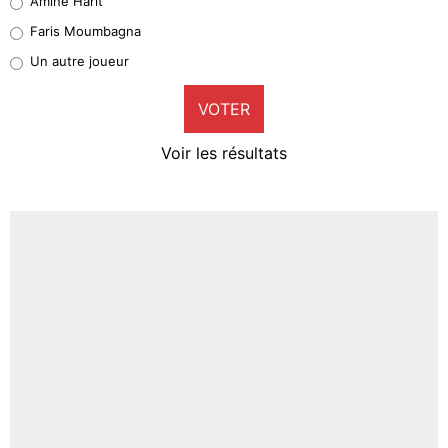
Amine Harit
1%
Faris Moumbagna
Pierre-Emile Hojbjerg
Un autre joueur
9%
VOTER
Neal Maupay
4%
Voir les résultats
Amine Harit
3%
Faris Moumbagna
4%
Un autre joueur
5%
1656 personnes ont participé aux votes.