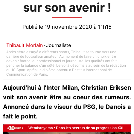
sur son avenir !
Publié le 19 novembre 2020 à 11h15
Thibault Morlain
-
Journaliste
Après s’être essayé à différents sports, Thibault se tourne vers une
carrière de footballeur amateur. Au moment de faire un choix entre
devenir footballeur professionnel et journaliste, les qualités ont fait
pencher la balance d’un côté. Le voilà désormais au sein de la rédaction
du 10 Sport, après un diplôme obtenu à l’Institut International de
Communication de Paris.
Aujourd’hui à l’Inter Milan, Christian Eriksen
voit son avenir être au coeur des rumeurs.
Annoncé dans le viseur du PSG, le Danois a
fait le point.