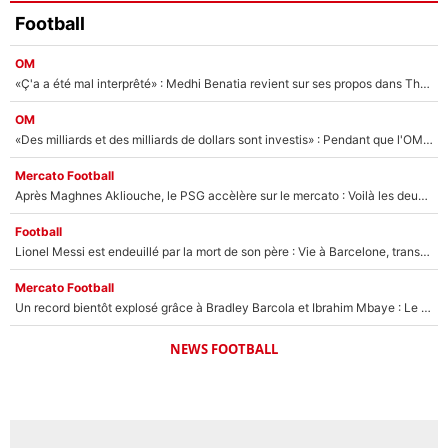
Football
OM
«Ç'a a été mal interprêté» : Medhi Benatia revient sur ses propos dans The Bridge et précise ses conditions pour rejoindre le PSG !
OM
«Des milliards et des milliards de dollars sont investis» : Pendant que l'OM est en pleine crise financière, Frank McCourt lance un nouveau projet à 260M€ !
Mercato Football
Après Maghnes Akliouche, le PSG accèlère sur le mercato : Voilà les deux nouvelles recrues qui vont signer la semaine prochaine ?
Football
Lionel Messi est endeuillé par la mort de son père : Vie à Barcelone, transfert au PSG... voilà comment Jorge Messi a joué un rôle essentiel dans sa carrière !
Mercato Football
Un record bientôt explosé grâce à Bradley Barcola et Ibrahim Mbaye : Le PSG sur le point de réaliser un mercato historique ?
NEWS FOOTBALL