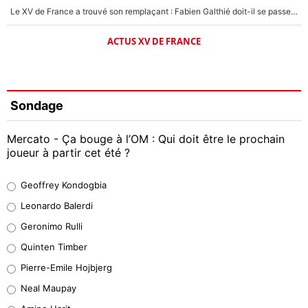
Le XV de France a trouvé son remplaçant : Fabien Galthié doit-il se passer d'Antoine Dupont ?
ACTUS XV DE FRANCE
Sondage
Mercato - Ça bouge à l’OM : Qui doit être le prochain
joueur à partir cet été ?
Geoffrey Kondogbia
Geoffrey Kondogbia
38%
Leonardo Balerdi
Leonardo Balerdi
Geronimo Rulli
32%
Quinten Timber
Geronimo Rulli
Pierre-Emile Hojbjerg
5%
Neal Maupay
Quinten Timber