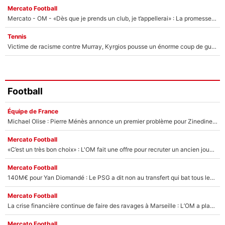
Mercato Football
Mercato - OM - «Dès que je prends un club, je t’appellerai» : La promesse de Marcelino au moment de claquer la porte
Tennis
Victime de racisme contre Murray, Kyrgios pousse un énorme coup de gueule !
Football
Équipe de France
Michael Olise : Pierre Ménès annonce un premier problème pour Zinedine Zidane en équipe de France
Mercato Football
«C’est un très bon choix» : L'OM fait une offre pour recruter un ancien joueur du PSG... et c'est validé dans l'After Foot !
Mercato Football
140M€ pour Yan Diomandé : Le PSG a dit non au transfert qui bat tous les records sur le mercato
Mercato Football
La crise financière continue de faire des ravages à Marseille : L’OM a placé 12 joueurs sur le marché des transferts… et ça pourrait lui rapporter près de 100M€ !
Mercato Football