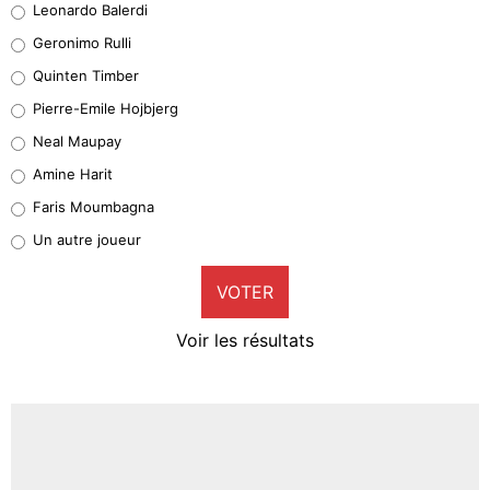
Leonardo Balerdi
Leonardo Balerdi
Geronimo Rulli
32%
Quinten Timber
Geronimo Rulli
Pierre-Emile Hojbjerg
5%
Neal Maupay
Quinten Timber
Amine Harit
1%
Faris Moumbagna
Pierre-Emile Hojbjerg
Un autre joueur
9%
VOTER
Neal Maupay
4%
Voir les résultats
Amine Harit
3%
Faris Moumbagna
5%
Un autre joueur