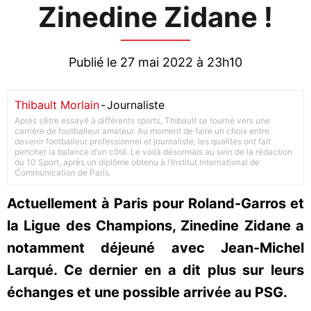
Zinedine Zidane !
Publié le 27 mai 2022 à 23h10
Thibault Morlain
-
Journaliste
Après s’être essayé à différents sports, Thibault se tourne vers une
carrière de footballeur amateur. Au moment de faire un choix entre
devenir footballeur professionnel et journaliste, les qualités ont fait
pencher la balance d’un côté. Le voilà désormais au sein de la rédaction
du 10 Sport, après un diplôme obtenu à l’Institut International de
Communication de Paris.
Actuellement à Paris pour Roland-Garros et
la Ligue des Champions, Zinedine Zidane a
notamment déjeuné avec Jean-Michel
Larqué. Ce dernier en a dit plus sur leurs
échanges et une possible arrivée au PSG.