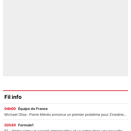
Fil info
04h00
Équipe de France
Michael Olise : Pierre Ménès annonce un premier problème pour Zinedine Zidane en équipe de France
02h30
Formule1
F1 - Alpine signe un accord «impensable» et va entrer dans une nouvelle dimension : Grande nouvelle pour Pierre Gasly !