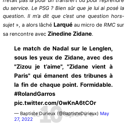
n’était pas là pour un transfert ou pour reprendre
du service. Le PSG ? Bien sûr que je lui ai posé la
question. Il m’a dit que c’est une question hors-
Larqué
sujet
», a alors lâché
au micro de
RMC
sur
Zinedine Zidane
sa rencontre avec
.
Le match de Nadal sur le Lenglen,
sous les yeux de Zidane, avec des
"Zizou je t’aime", "Zidane vient à
Paris" qui émanent des tribunes à
la fin de chaque point. Formidable.
#RolandGarros
pic.twitter.com/0wKnA6tCOr
— Baptiste Durieux (@BaptisteDurieux)
May
27, 2022