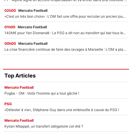
02h00
Mercato Football
«C’est un très bon choix» : L'OM fait une offre pour recruter un ancien joueur du PSG... et c'est validé dans l'After Foot !
01h00
Mercato Football
140M€ pour Yan Diomandé : Le PSG a dit non au transfert qui bat tous les records sur le mercato
00h00
Mercato Football
La crise financière continue de faire des ravages à Marseille : L’OM a placé 12 joueurs sur le marché des transferts… et ça pourrait lui rapporter près de 100M€ !
Top Articles
Mercato Football
Pogba - OM : Voilà l'homme qui a tout gâché !
PSG
«Détester à vie», Stéphane Guy dans une embrouille à cause du PSG !
Mercato Football
Kylian Mbappé, un transfert obligatoire cet été ?