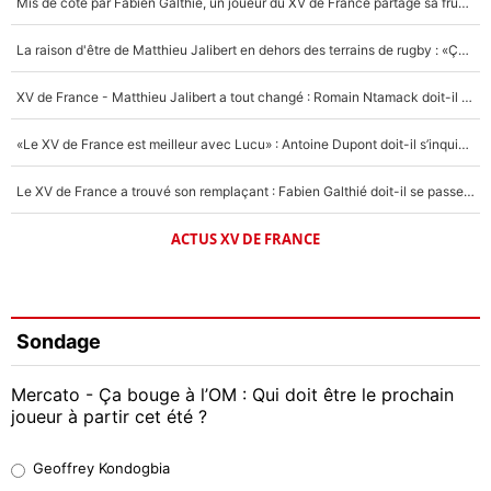
Mis de côté par Fabien Galthié, un joueur du XV de France partage sa frustration : «ils ne me l’ont pas dit tout de suite»
La raison d'être de Matthieu Jalibert en dehors des terrains de rugby : «Ça m'atteint autant que si tu touches à un membre de ma famille»
XV de France - Matthieu Jalibert a tout changé : Romain Ntamack doit-il s’inquiéter pour sa place à un an de la Coupe du monde ?
«Le XV de France est meilleur avec Lucu» : Antoine Dupont doit-il s’inquiéter pour sa place ?
Le XV de France a trouvé son remplaçant : Fabien Galthié doit-il se passer d'Antoine Dupont ?
ACTUS XV DE FRANCE
Sondage
Mercato - Ça bouge à l’OM : Qui doit être le prochain
joueur à partir cet été ?
Geoffrey Kondogbia
Geoffrey Kondogbia
38%