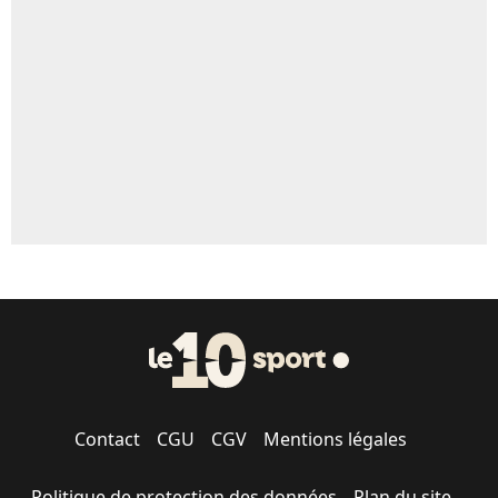
5%
1544 personnes ont participé aux votes.
Contact
CGU
CGV
Mentions légales
Politique de protection des données
Plan du site