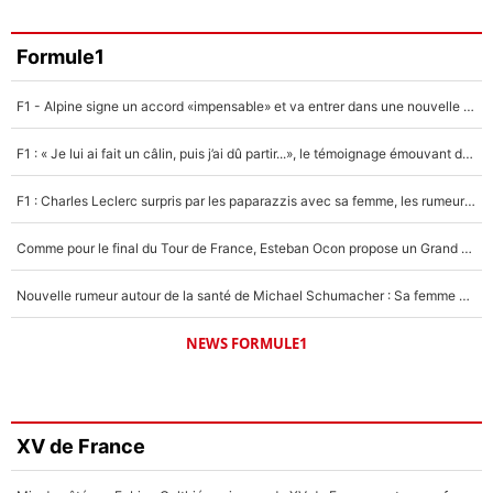
Formule1
F1 - Alpine signe un accord «impensable» et va entrer dans une nouvelle dimension : Grande nouvelle pour Pierre Gasly !
F1 : « Je lui ai fait un câlin, puis j’ai dû partir...», le témoignage émouvant de Max Verstappen sur sa fille
F1 : Charles Leclerc surpris par les paparazzis avec sa femme, les rumeurs étaient vraies !
Comme pour le final du Tour de France, Esteban Ocon propose un Grand Prix de Formule 1 à Paris : «Autour de l’Arc de Triomphe, ce serait génial» !
Nouvelle rumeur autour de la santé de Michael Schumacher : Sa femme Corinna sort du silence
NEWS FORMULE1
XV de France