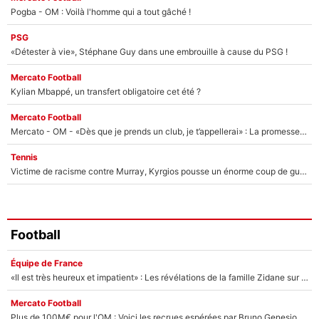
Pogba - OM : Voilà l'homme qui a tout gâché !
PSG
«Détester à vie», Stéphane Guy dans une embrouille à cause du PSG !
Mercato Football
Kylian Mbappé, un transfert obligatoire cet été ?
Mercato Football
Mercato - OM - «Dès que je prends un club, je t’appellerai» : La promesse de Marcelino au moment de claquer la porte
Tennis
Victime de racisme contre Murray, Kyrgios pousse un énorme coup de gueule !
Football
Équipe de France
«Il est très heureux et impatient» : Les révélations de la famille Zidane sur sa prise de pouvoir en équipe de France !
Mercato Football
Plus de 100M€ pour l'OM : Voici les recrues espérées par Bruno Genesio et Grégory Lorenzi après l’opération dégraissage