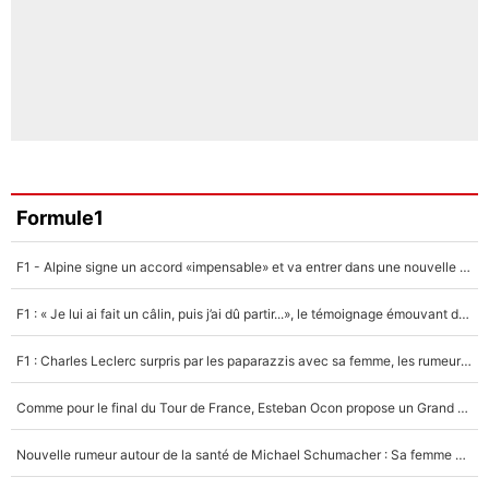
Formule1
F1 - Alpine signe un accord «impensable» et va entrer dans une nouvelle dimension : Grande nouvelle pour Pierre Gasly !
F1 : « Je lui ai fait un câlin, puis j’ai dû partir...», le témoignage émouvant de Max Verstappen sur sa fille
F1 : Charles Leclerc surpris par les paparazzis avec sa femme, les rumeurs étaient vraies !
Comme pour le final du Tour de France, Esteban Ocon propose un Grand Prix de Formule 1 à Paris : «Autour de l’Arc de Triomphe, ce serait génial» !
Nouvelle rumeur autour de la santé de Michael Schumacher : Sa femme Corinna sort du silence