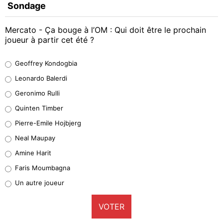
Sondage
Mercato - Ça bouge à l’OM : Qui doit être le prochain
joueur à partir cet été ?
Geoffrey Kondogbia
Geoffrey Kondogbia
38%
Leonardo Balerdi
Leonardo Balerdi
Geronimo Rulli
32%
Quinten Timber
Geronimo Rulli
Pierre-Emile Hojbjerg
5%
Neal Maupay
Quinten Timber
Amine Harit
1%
Faris Moumbagna
Pierre-Emile Hojbjerg
Un autre joueur
9%
VOTER
Neal Maupay
4%