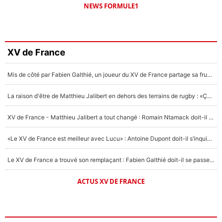
NEWS FORMULE1
XV de France
Mis de côté par Fabien Galthié, un joueur du XV de France partage sa frustration : «ils ne me l’ont pas dit tout de suite»
La raison d'être de Matthieu Jalibert en dehors des terrains de rugby : «Ça m'atteint autant que si tu touches à un membre de ma famille»
XV de France - Matthieu Jalibert a tout changé : Romain Ntamack doit-il s’inquiéter pour sa place à un an de la Coupe du monde ?
«Le XV de France est meilleur avec Lucu» : Antoine Dupont doit-il s’inquiéter pour sa place ?
Le XV de France a trouvé son remplaçant : Fabien Galthié doit-il se passer d'Antoine Dupont ?
ACTUS XV DE FRANCE