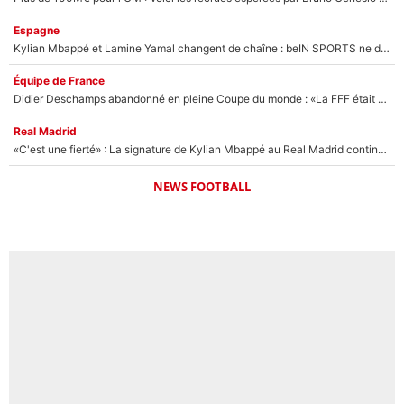
Espagne
Kylian Mbappé et Lamine Yamal changent de chaîne : beIN SPORTS ne digère pas cette décision historique et prédit un fiasco pour la Liga
Équipe de France
Didier Deschamps abandonné en pleine Coupe du monde : «La FFF était déjà passée à Zinedine Zidane»
Real Madrid
«C'est une fierté» : La signature de Kylian Mbappé au Real Madrid continue de régaler l'Espagne
NEWS FOOTBALL