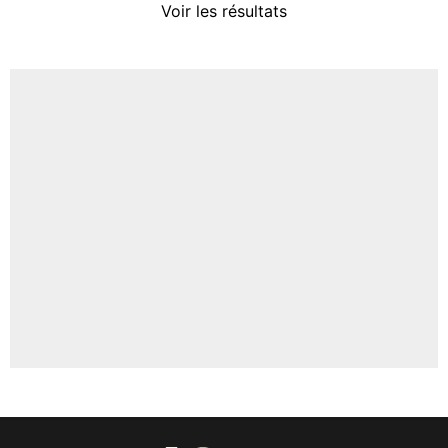
Voir les résultats
Amine Harit
3%
Faris Moumbagna
4%
Un autre joueur
5%
1568 personnes ont participé aux votes.