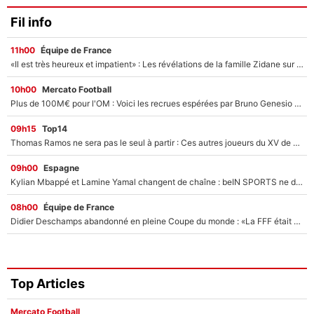
Fil info
11h00
Équipe de France
«Il est très heureux et impatient» : Les révélations de la famille Zidane sur sa prise de pouvoir en équipe de France !
10h00
Mercato Football
Plus de 100M€ pour l'OM : Voici les recrues espérées par Bruno Genesio et Grégory Lorenzi après l’opération dégraissage
09h15
Top14
Thomas Ramos ne sera pas le seul à partir : Ces autres joueurs du XV de France pourraient aussi quitter le Stade Toulousain, un club de Top 14 est déjà sur les rangs
09h00
Espagne
Kylian Mbappé et Lamine Yamal changent de chaîne : beIN SPORTS ne digère pas cette décision historique et prédit un fiasco pour la Liga
08h00
Équipe de France
Didier Deschamps abandonné en pleine Coupe du monde : «La FFF était déjà passée à Zinedine Zidane»
Top Articles
Mercato Football