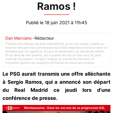
Ramos !
Publié le 18 juin 2021 à 11h45
Dan Marciano
-
Rédacteur
Titulaire d'un Master de droit international, je me suis rendu compte au
bout de mon parcours universitaire qu'il était important d'évoluer dans un
domaine que l'on apprécie. Du jour au lendemain, j'ai décidé de mettre
fin au rêve de mes parents, qui voyaient en moi un futur avocat, pour
vivre de ma passion : le sport. Depuis, je couvre les mercatos et
l'actualité sportive en essayant d'informer au mieux les lecteurs.
Le PSG aurait transmis une offre alléchante
à Sergio Ramos, qui a annoncé son départ
du Real Madrid ce jeudi lors d'une
conférence de presse.