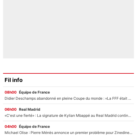
Fil info
08h00
Équipe de France
Didier Deschamps abandonné en pleine Coupe du monde : «La FFF était déjà passée à Zinedine Zidane»
06h00
Real Madrid
«C'est une fierté» : La signature de Kylian Mbappé au Real Madrid continue de régaler l'Espagne
04h00
Équipe de France
Michael Olise : Pierre Ménès annonce un premier problème pour Zinedine Zidane en équipe de France