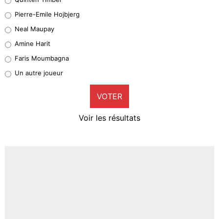
Geronimo Rulli
Pierre-Emile Hojbjerg
5%
Neal Maupay
Quinten Timber
Amine Harit
1%
Faris Moumbagna
Pierre-Emile Hojbjerg
Un autre joueur
9%
VOTER
Neal Maupay
4%
Voir les résultats
Amine Harit
3%
Faris Moumbagna
5%
Un autre joueur
5%
1551 personnes ont participé aux votes.