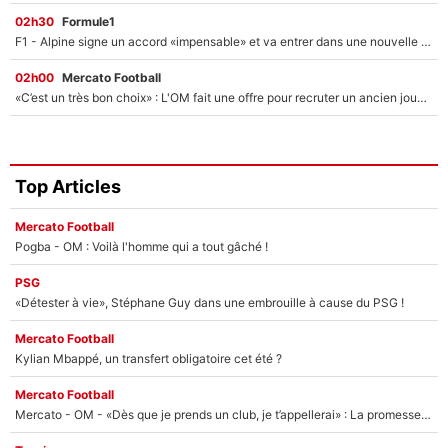
02h30
Formule1
F1 - Alpine signe un accord «impensable» et va entrer dans une nouvelle dimension : Grande nouvelle pour Pierre Gasly !
02h00
Mercato Football
«C’est un très bon choix» : L'OM fait une offre pour recruter un ancien joueur du PSG... et c'est validé dans l'After Foot !
Top Articles
Mercato Football
Pogba - OM : Voilà l'homme qui a tout gâché !
PSG
«Détester à vie», Stéphane Guy dans une embrouille à cause du PSG !
Mercato Football
Kylian Mbappé, un transfert obligatoire cet été ?
Mercato Football
Mercato - OM - «Dès que je prends un club, je t’appellerai» : La promesse de Marcelino au moment de claquer la porte