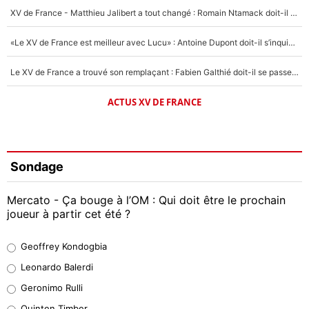
XV de France - Matthieu Jalibert a tout changé : Romain Ntamack doit-il s’inquiéter pour sa place à un an de la Coupe du monde ?
«Le XV de France est meilleur avec Lucu» : Antoine Dupont doit-il s’inquiéter pour sa place ?
Le XV de France a trouvé son remplaçant : Fabien Galthié doit-il se passer d'Antoine Dupont ?
ACTUS XV DE FRANCE
Sondage
Mercato - Ça bouge à l’OM : Qui doit être le prochain
joueur à partir cet été ?
Geoffrey Kondogbia
Geoffrey Kondogbia
38%
Leonardo Balerdi
Leonardo Balerdi
Geronimo Rulli
32%
Quinten Timber