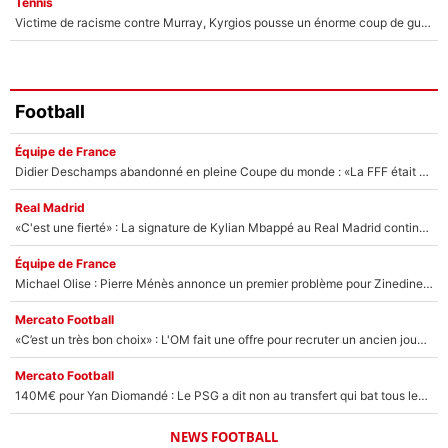
Tennis
Victime de racisme contre Murray, Kyrgios pousse un énorme coup de gueule !
Football
Équipe de France
Didier Deschamps abandonné en pleine Coupe du monde : «La FFF était déjà passée à Zinedine Zidane»
Real Madrid
«C'est une fierté» : La signature de Kylian Mbappé au Real Madrid continue de régaler l'Espagne
Équipe de France
Michael Olise : Pierre Ménès annonce un premier problème pour Zinedine Zidane en équipe de France
Mercato Football
«C’est un très bon choix» : L'OM fait une offre pour recruter un ancien joueur du PSG... et c'est validé dans l'After Foot !
Mercato Football
140M€ pour Yan Diomandé : Le PSG a dit non au transfert qui bat tous les records sur le mercato
NEWS FOOTBALL