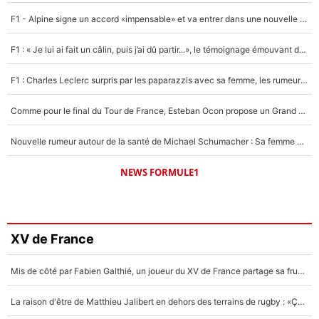
F1 - Alpine signe un accord «impensable» et va entrer dans une nouvelle dimension : Grande nouvelle pour Pierre Gasly !
F1 : « Je lui ai fait un câlin, puis j’ai dû partir...», le témoignage émouvant de Max Verstappen sur sa fille
F1 : Charles Leclerc surpris par les paparazzis avec sa femme, les rumeurs étaient vraies !
Comme pour le final du Tour de France, Esteban Ocon propose un Grand Prix de Formule 1 à Paris : «Autour de l’Arc de Triomphe, ce serait génial» !
Nouvelle rumeur autour de la santé de Michael Schumacher : Sa femme Corinna sort du silence
NEWS FORMULE1
XV de France
Mis de côté par Fabien Galthié, un joueur du XV de France partage sa frustration : «ils ne me l’ont pas dit tout de suite»
La raison d'être de Matthieu Jalibert en dehors des terrains de rugby : «Ça m'atteint autant que si tu touches à un membre de ma famille»