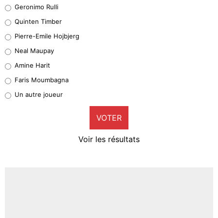
Leonardo Balerdi
Geronimo Rulli
32%
Quinten Timber
Geronimo Rulli
Pierre-Emile Hojbjerg
4%
Neal Maupay
Quinten Timber
Amine Harit
1%
Faris Moumbagna
Pierre-Emile Hojbjerg
Un autre joueur
9%
VOTER
Neal Maupay
4%
Voir les résultats
Amine Harit
3%
Faris Moumbagna
4%
Un autre joueur
5%