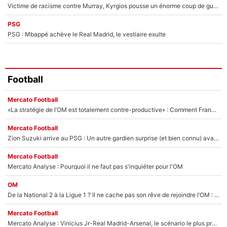
Victime de racisme contre Murray, Kyrgios pousse un énorme coup de gueule !
PSG
PSG : Mbappé achève le Real Madrid, le vestiaire exulte
Football
Mercato Football
«La stratégie de l’OM est totalement contre-productive» : Comment Frank McCourt vient plomber les plans de Grégory Lorenzi dans ce mercato
Mercato Football
Zion Suzuki arrive au PSG : Un autre gardien surprise (et bien connu) avait été imaginé par Luis Campos !
Mercato Football
Mercato Analyse : Pourquoi il ne faut pas s'inquiéter pour l'OM
OM
De la National 2 à la Ligue 1 ? Il ne cache pas son rêve de rejoindre l’OM : «Pourquoi pas moi ?»
Mercato Football
Mercato Analyse : Vinicius Jr-Real Madrid-Arsenal, le scénario le plus probable est...