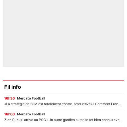
Fil info
16h30
Mercato Football
«La stratégie de l’OM est totalement contre-productive» : Comment Frank McCourt vient plomber les plans de Grégory Lorenzi dans ce mercato
16h00
Mercato Football
Zion Suzuki arrive au PSG : Un autre gardien surprise (et bien connu) avait été imaginé par Luis Campos !