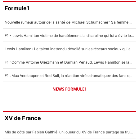
Formule1
Nouvelle rumeur autour de la santé de Michael Schumacher : Sa femme Corinna sort du silence
F1 - Lewis Hamilton victime de harcèlement, la discipline qui lui a évité le pire : «J'aurais probablement mal tourné»
Lewis Hamilton : Le talent inattendu dévoilé sur les réseaux sociaux qui a impressionné Kim Kardashian pendant leurs vacances en amoureux !
F1 : Comme Antoine Griezmann et Damian Penaud, Lewis Hamilton se lance dans le business des cartes à collectionner !
F1 : Max Verstappen et Red Bull, la réaction «très dramatique» des fans qui agace le quadruple champion du monde !
NEWS FORMULE1
XV de France
Mis de côté par Fabien Galthié, un joueur du XV de France partage sa frustration : «ils ne me l’ont pas dit tout de suite»