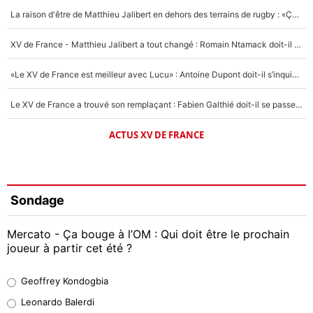
La raison d'être de Matthieu Jalibert en dehors des terrains de rugby : «Ça m'atteint autant que si tu touches à un membre de ma famille»
XV de France - Matthieu Jalibert a tout changé : Romain Ntamack doit-il s’inquiéter pour sa place à un an de la Coupe du monde ?
«Le XV de France est meilleur avec Lucu» : Antoine Dupont doit-il s’inquiéter pour sa place ?
Le XV de France a trouvé son remplaçant : Fabien Galthié doit-il se passer d'Antoine Dupont ?
ACTUS XV DE FRANCE
Sondage
Mercato - Ça bouge à l’OM : Qui doit être le prochain
joueur à partir cet été ?
Geoffrey Kondogbia
Geoffrey Kondogbia
38%
Leonardo Balerdi