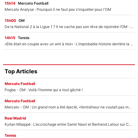
15h14
Mercato Football
Mercato Analyse : Pourquoi il ne faut pas s'inquiéter pour l'OM
15h00
OM
De la National 2 à la Ligue 1 ? Il ne cache pas son rêve de rejoindre l’OM : «Pourquoi pas moi ?»
14h15
Tennis
«Elle était en couple avec un ami à moi» : L’improbable histoire derrière la «seule relation longue» de Novak Djokovic
Top Articles
Mercato Football
Pogba - OM : Voilà l'homme qui a tout gâché !
Mercato Football
Mercato - OM : Un grand nom a été éjecté, «l’entraîneur ne voulait pas me conserver»
Real Madrid
Kylian Mbappé : L’accrochage entre Samir Nasri et Bertrand Latour sur Canal+
Tennis