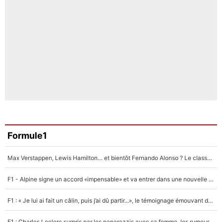
Formule1
Max Verstappen, Lewis Hamilton… et bientôt Fernando Alonso ? Le classement des pilotes les mieux payés en Formule 1 risque de changer !
F1 - Alpine signe un accord «impensable» et va entrer dans une nouvelle dimension : Grande nouvelle pour Pierre Gasly !
F1 : « Je lui ai fait un câlin, puis j’ai dû partir...», le témoignage émouvant de Max Verstappen sur sa fille
F1 : Charles Leclerc surpris par les paparazzis avec sa femme, les rumeurs étaient vraies !