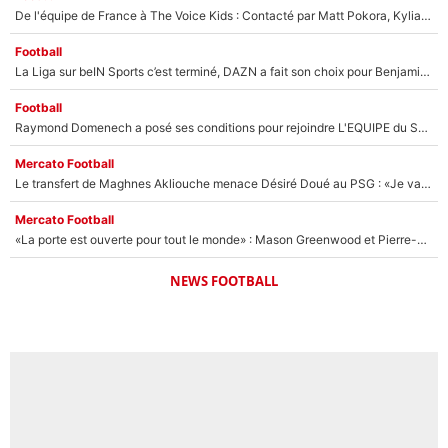
De l'équipe de France à The Voice Kids : Contacté par Matt Pokora, Kylian Mbappé a accepté de jouer un rôle inédit sur TF1 !
Football
La Liga sur beIN Sports c’est terminé, DAZN a fait son choix pour Benjamin Da Silva et Omar Da Fonseca !
Football
Raymond Domenech a posé ses conditions pour rejoindre L'EQUIPE du Soir : Il refuse de faire l'émission avec un autre chroniqueur !
Mercato Football
Le transfert de Maghnes Akliouche menace Désiré Doué au PSG : «Je valide à 200%»
Mercato Football
«La porte est ouverte pour tout le monde» : Mason Greenwood et Pierre-Emerick Aubameyang ont quitté l'OM, Amine Gouiri balance sur la suite du mercato et sur la réaction du vestiaire !
NEWS FOOTBALL