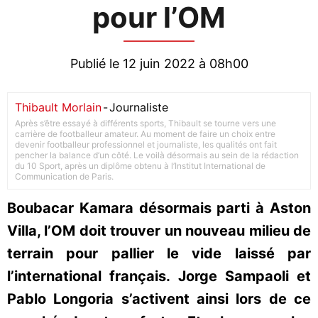
pour l’OM
Publié le 12 juin 2022 à 08h00
Thibault Morlain
-
Journaliste
Après s’être essayé à différents sports, Thibault se tourne vers une
carrière de footballeur amateur. Au moment de faire un choix entre
devenir footballeur professionnel et journaliste, les qualités ont fait
pencher la balance d’un côté. Le voilà désormais au sein de la rédaction
du 10 Sport, après un diplôme obtenu à l’Institut International de
Communication de Paris.
Boubacar Kamara désormais parti à Aston
Villa, l’OM doit trouver un nouveau milieu de
terrain pour pallier le vide laissé par
l’international français. Jorge Sampaoli et
Pablo Longoria s’activent ainsi lors de ce