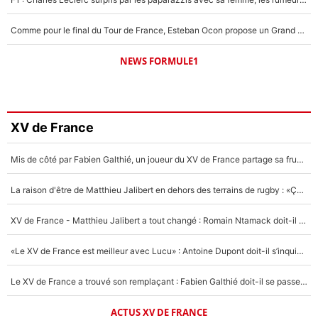
Comme pour le final du Tour de France, Esteban Ocon propose un Grand Prix de Formule 1 à Paris : «Autour de l’Arc de Triomphe, ce serait génial» !
NEWS FORMULE1
XV de France
Mis de côté par Fabien Galthié, un joueur du XV de France partage sa frustration : «ils ne me l’ont pas dit tout de suite»
La raison d'être de Matthieu Jalibert en dehors des terrains de rugby : «Ça m'atteint autant que si tu touches à un membre de ma famille»
XV de France - Matthieu Jalibert a tout changé : Romain Ntamack doit-il s’inquiéter pour sa place à un an de la Coupe du monde ?
«Le XV de France est meilleur avec Lucu» : Antoine Dupont doit-il s’inquiéter pour sa place ?
Le XV de France a trouvé son remplaçant : Fabien Galthié doit-il se passer d'Antoine Dupont ?
ACTUS XV DE FRANCE