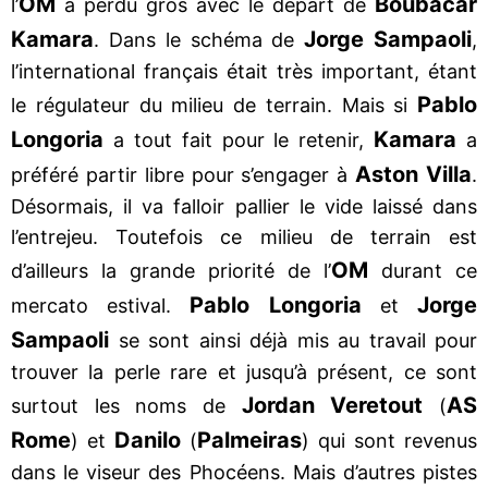
OM
Boubacar
l’
a perdu gros avec le départ de
Kamara
Jorge Sampaoli
. Dans le schéma de
,
l’international français était très important, étant
Pablo
le régulateur du milieu de terrain. Mais si
Longoria
Kamara
a tout fait pour le retenir,
a
Aston Villa
préféré partir libre pour s’engager à
.
Désormais, il va falloir pallier le vide laissé dans
l’entrejeu. Toutefois ce milieu de terrain est
OM
d’ailleurs la grande priorité de l’
durant ce
Pablo Longoria
Jorge
mercato estival.
et
Sampaoli
se sont ainsi déjà mis au travail pour
trouver la perle rare et jusqu’à présent, ce sont
Jordan Veretout
AS
surtout les noms de
(
Rome
Danilo
Palmeiras
) et
(
) qui sont revenus
dans le viseur des Phocéens. Mais d’autres pistes