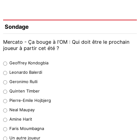
Sondage
Mercato - Ça bouge à l’OM : Qui doit être le prochain
joueur à partir cet été ?
Geoffrey Kondogbia
Geoffrey Kondogbia
38%
Leonardo Balerdi
Leonardo Balerdi
Geronimo Rulli
32%
Quinten Timber
Geronimo Rulli
Pierre-Emile Hojbjerg
5%
Neal Maupay
Quinten Timber
Amine Harit
1%
Faris Moumbagna
Pierre-Emile Hojbjerg
Un autre joueur