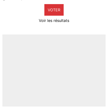
9%
VOTER
Neal Maupay
4%
Voir les résultats
Amine Harit
3%
Faris Moumbagna
4%
Un autre joueur
5%
1666 personnes ont participé aux votes.