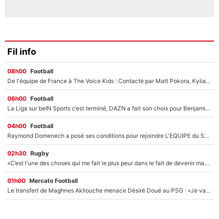
Fil info
08h00
Football
De l'équipe de France à The Voice Kids : Contacté par Matt Pokora, Kylian Mbappé a accepté de jouer un rôle inédit sur TF1 !
06h00
Football
La Liga sur beIN Sports c’est terminé, DAZN a fait son choix pour Benjamin Da Silva et Omar Da Fonseca !
04h00
Football
Raymond Domenech a posé ses conditions pour rejoindre L'EQUIPE du Soir : Il refuse de faire l'émission avec un autre chroniqueur !
02h30
Rugby
«C’est l'une des choses qui me fait le plus peur dans le fait de devenir maman» : En couple avec Antoine Dupont, Iris Mittenaere s'inquiète déjà pour ses futurs enfants !
01h00
Mercato Football
Le transfert de Maghnes Akliouche menace Désiré Doué au PSG : «Je valide à 200%»