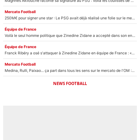
Maghnes Akliouche raconte sa signature au PSG : Voilà les coulisses de son transfert de rêve à 50M€
Mercato Football
250M€ pour signer une star : Le PSG avait déjà réalisé une folie sur le mercato bien avant Neymar !
Équipe de France
Voilà le seul homme politique que Zinedine Zidane a accepté dans son entourage : «Je garde un très bon souvenir de lui»
Équipe de France
Franck Ribéry a osé s'attaquer à Zinedine Zidane en équipe de France : «Je n'aurais jamais fait ça»
Mercato Football
Medina, Rulli, Paixao... ça part dans tous les sens sur le mercato de l'OM : Frank McCourt va enfin récupérer l'argent qu'il attend ?
NEWS FOOTBALL