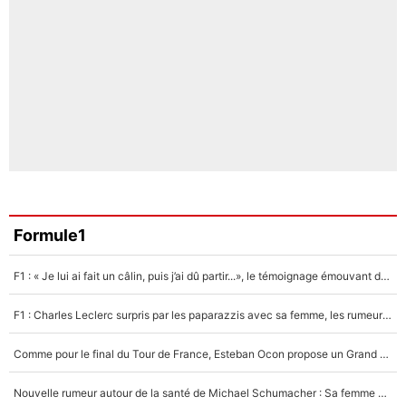
Formule1
F1 : « Je lui ai fait un câlin, puis j’ai dû partir...», le témoignage émouvant de Max Verstappen sur sa fille
F1 : Charles Leclerc surpris par les paparazzis avec sa femme, les rumeurs étaient vraies !
Comme pour le final du Tour de France, Esteban Ocon propose un Grand Prix de Formule 1 à Paris : «Autour de l’Arc de Triomphe, ce serait génial» !
Nouvelle rumeur autour de la santé de Michael Schumacher : Sa femme Corinna sort du silence