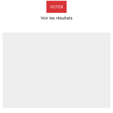
VOTER
Neal Maupay
4%
Voir les résultats
Amine Harit
3%
Faris Moumbagna
5%
Un autre joueur
5%
1532 personnes ont participé aux votes.