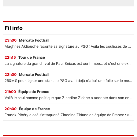
Fil info
23h00
Mercato Football
Maghnes Akliouche raconte sa signature au PSG : Voilà les coulisses de son transfert de rêve à 50M€
22h15
Tour de France
La signature du grand rival de Paul Seixas est confirmée... et c'est une excellente nouvelle pour l'équipe Decathlon-CMA CGM !
22h00
Mercato Football
250M€ pour signer une star : Le PSG avait déjà réalisé une folie sur le mercato bien avant Neymar !
21h00
Équipe de France
Voilà le seul homme politique que Zinedine Zidane a accepté dans son entourage : «Je garde un très bon souvenir de lui»
20h00
Équipe de France
Franck Ribéry a osé s'attaquer à Zinedine Zidane en équipe de France : «Je n'aurais jamais fait ça»