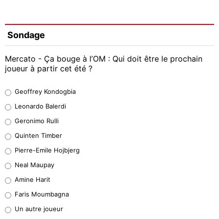
Sondage
Mercato - Ça bouge à l’OM : Qui doit être le prochain
joueur à partir cet été ?
Geoffrey Kondogbia
Geoffrey Kondogbia
38%
Leonardo Balerdi
Leonardo Balerdi
Geronimo Rulli
32%
Quinten Timber
Geronimo Rulli
Pierre-Emile Hojbjerg
5%
Neal Maupay
Quinten Timber
Amine Harit
1%
Faris Moumbagna
Pierre-Emile Hojbjerg
Un autre joueur
9%