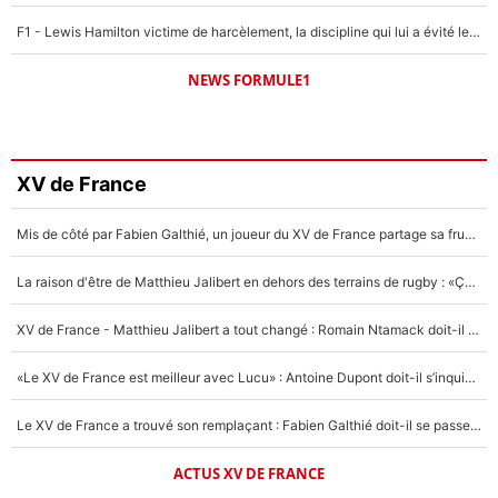
F1 - Lewis Hamilton victime de harcèlement, la discipline qui lui a évité le pire : «J'aurais probablement mal tourné»
NEWS FORMULE1
XV de France
Mis de côté par Fabien Galthié, un joueur du XV de France partage sa frustration : «ils ne me l’ont pas dit tout de suite»
La raison d'être de Matthieu Jalibert en dehors des terrains de rugby : «Ça m'atteint autant que si tu touches à un membre de ma famille»
XV de France - Matthieu Jalibert a tout changé : Romain Ntamack doit-il s’inquiéter pour sa place à un an de la Coupe du monde ?
«Le XV de France est meilleur avec Lucu» : Antoine Dupont doit-il s’inquiéter pour sa place ?
Le XV de France a trouvé son remplaçant : Fabien Galthié doit-il se passer d'Antoine Dupont ?
ACTUS XV DE FRANCE