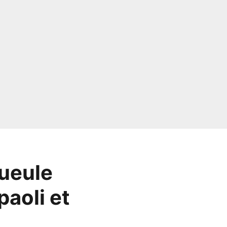
gueule
aoli et