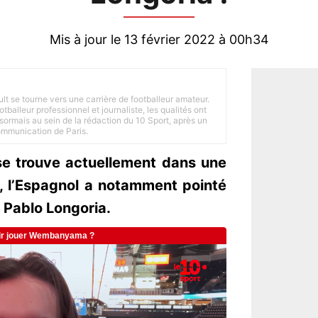
Mis à jour le 13 février 2022 à 00h34
ult se tourne vers une carrière de footballeur amateur.
balleur professionnel et journaliste, les qualités ont
ésormais au sein de la rédaction du 10 Sport, après un
Communication de Paris.
se trouve actuellement dans une
M, l’Espagnol a notamment pointé
t Pablo Longoria.