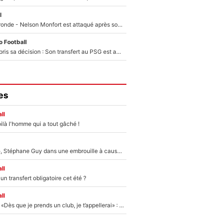
l
Incendies en Gironde - Nelson Monfort est attaqué après son dérapage sur CNews : «Et lui, il prend combien pour parler dans un studio climatisé?»
 Football
Ferran Torres a pris sa décision : Son transfert au PSG est annoncé en Espagne !
es
ll
ilà l'homme qui a tout gâché !
«Détester à vie», Stéphane Guy dans une embrouille à cause du PSG !
ll
n transfert obligatoire cet été ?
ll
Mercato - OM - «Dès que je prends un club, je t’appellerai» : La promesse de Marcelino au moment de claquer la porte