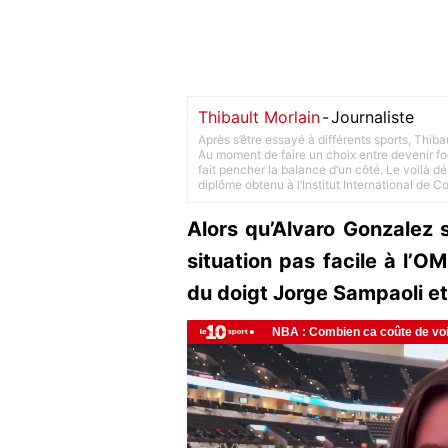
Thibault Morlain
-
Journaliste
Après s’être essayé à différents sports, Thiba
Au moment de faire un choix entre devenir foot
fait pencher la balance d’un côté. Le voilà d
diplôme obtenu à l’Institut International de 
Alors qu’Alvaro Gonzalez 
situation pas facile à l’O
du doigt Jorge Sampaoli e