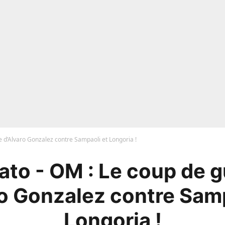
 d’Alvaro Gonzalez contre Sampaoli et Longoria !
to - OM : Le coup de 
ro Gonzalez contre Samp
Longoria !