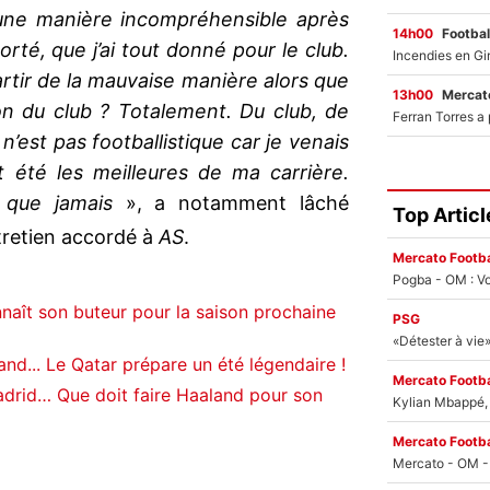
ne manière incompréhensible après
14h00
Footbal
rté, que j’ai tout donné pour le club.
artir de la mauvaise manière alors que
13h00
Mercato
on du club ? Totalement. Du club, de
 n’est pas footballistique car je venais
t été les meilleures de ma carrière.
 que jamais
», a notamment lâché
Top Articl
retien accordé à
AS
.
Mercato Footba
Pogba - OM : Vo
aît son buteur pour la saison prochaine
PSG
nd... Le Qatar prépare un été légendaire !
Mercato Footba
adrid… Que doit faire Haaland pour son
Kylian Mbappé, u
Mercato Footba