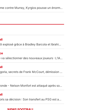
Victime de racisme contre Murray, Kyrgios pousse un énorme coup de gueule !
ll
Un record bientôt explosé grâce à Bradley Barcola et Ibrahim Mbaye : Le PSG sur le point de réaliser un mercato historique ?
ce
Zinédine Zidane va sélectionner des nouveaux joueurs : L’IA dévoile les 5 cracks qui pourraient rapidement le rejoindre en équipe de France !
ll
Trahison de Longoria, secrets de Frank McCourt, démission de Roberto De Zerbi : Medhi Benatia se lâche sur son départ de l'OM et fait d'importantes révélations
Incendies en Gironde - Nelson Monfort est attaqué après son dérapage sur CNews : «Et lui, il prend combien pour parler dans un studio climatisé?»
ll
Ferran Torres a pris sa décision : Son transfert au PSG est annoncé en Espagne !
NEWS FOOTBALL