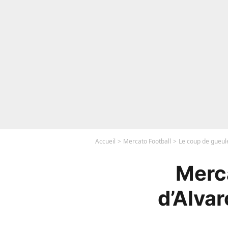
Accueil
Mercato Football
Le coup de gueule
Merca
d’Alva