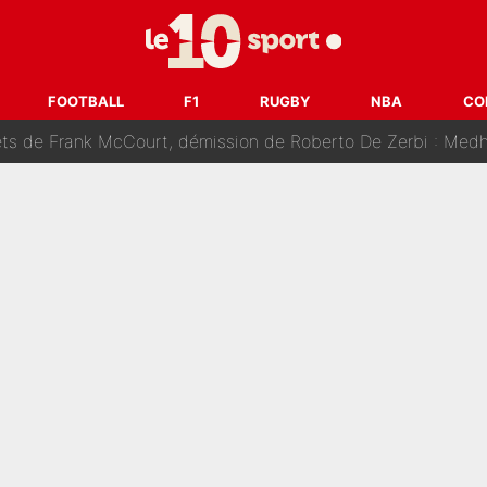
âce à Bradley Barcola et Ibrahim Mbaye : Le PSG sur le point de
des nouveaux joueurs : L’IA dévoile les 5 cracks qui pourraient rapidem
FOOTBALL
F1
RUGBY
NBA
CO
nk McCourt, démission de Roberto De Zerbi : Medhi Benatia se lâche sur son dépar
fort est attaqué après son dérapage sur CNews : «Et lui, il prend combie
ision : Son transfert au PSG est annoncé en Espagne !