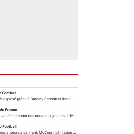
 Football
Un record bientôt explosé grâce à Bradley Barcola et Ibrahim Mbaye : Le PSG sur le point de réaliser un mercato historique ?
 de France
Zinédine Zidane va sélectionner des nouveaux joueurs : L’IA dévoile les 5 cracks qui pourraient rapidement le rejoindre en équipe de France !
 Football
Trahison de Longoria, secrets de Frank McCourt, démission de Roberto De Zerbi : Medhi Benatia se lâche sur son départ de l'OM et fait d'importantes révélations