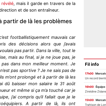
 révélé
, mais il garde en travers de la
irection et de son entraîneur.
à partir de là les problèmes
c’est footballistiquement mauvais car
pris des décisions alors que j’avais
oulais pas partir. Dans la ville, tout le
se, mais au final, si je ne joue pas, je
is pas dans mon meilleur moment. Je
Fil info
i n’est pas sportive ? Je ne sais pas de
17h00
Mercato
’ils m’ont prolongé et à partir de là les
i dû baisser mon salaire le 31 août
16h00
Équipe
joueur et même si ça m’a touché car je
pe, j’ai compris qu’il fallait que je le
15h00
Mercato
oéquipiers. A partir de là, ils ont