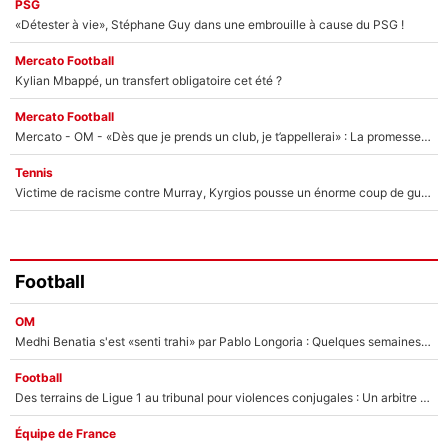
PSG
«Détester à vie», Stéphane Guy dans une embrouille à cause du PSG !
Mercato Football
Kylian Mbappé, un transfert obligatoire cet été ?
Mercato Football
Mercato - OM - «Dès que je prends un club, je t’appellerai» : La promesse de Marcelino au moment de claquer la porte
Tennis
Victime de racisme contre Murray, Kyrgios pousse un énorme coup de gueule !
Football
OM
Medhi Benatia s'est «senti trahi» par Pablo Longoria : Quelques semaines après son départ, l'ancien directeur de football de l'OM règle ses comptes
Football
Des terrains de Ligue 1 au tribunal pour violences conjugales : Un arbitre français encourt une peine de 18 mois de prison !
Équipe de France