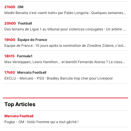
21h00
OM
Medhi Benatia s'est «senti trahi» par Pablo Longoria : Quelques semaines après son départ, l'ancien directeur de football de l'OM règle ses comptes
20h00
Football
Des terrains de Ligue 1 au tribunal pour violences conjugales : Un arbitre français encourt une peine de 18 mois de prison !
19h00
Équipe de France
Equipe de France : 10 jours après la nomination de Zinedine Zidane, c'est au tour de son fils de prendre un nouveau départ !
18h15
Formule1
Max Verstappen, Lewis Hamilton… et bientôt Fernando Alonso ? Le classement des pilotes les mieux payés en Formule 1 risque de changer !
17h50
Mercato Football
EXCLU - Mercato - PSG : Bradley Barcola trop cher pour Liverpool
Top Articles
Mercato Football
Pogba - OM : Voilà l'homme qui a tout gâché !