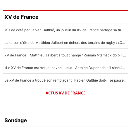
XV de France
Mis de côté par Fabien Galthié, un joueur du XV de France partage sa frustration : «ils ne me l’ont pas dit tout de suite»
La raison d'être de Matthieu Jalibert en dehors des terrains de rugby : «Ça m'atteint autant que si tu touches à un membre de ma famille»
XV de France - Matthieu Jalibert a tout changé : Romain Ntamack doit-il s’inquiéter pour sa place à un an de la Coupe du monde ?
«Le XV de France est meilleur avec Lucu» : Antoine Dupont doit-il s’inquiéter pour sa place ?
Le XV de France a trouvé son remplaçant : Fabien Galthié doit-il se passer d'Antoine Dupont ?
ACTUS XV DE FRANCE
Sondage