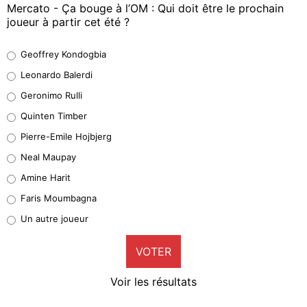
Mercato - Ça bouge à l’OM : Qui doit être le prochain
joueur à partir cet été ?
Geoffrey Kondogbia
Geoffrey Kondogbia
38%
Leonardo Balerdi
Leonardo Balerdi
Geronimo Rulli
32%
Quinten Timber
Geronimo Rulli
Pierre-Emile Hojbjerg
5%
Neal Maupay
Quinten Timber
Amine Harit
1%
Faris Moumbagna
Pierre-Emile Hojbjerg
Un autre joueur
9%
VOTER
Neal Maupay
4%
Voir les résultats
Amine Harit