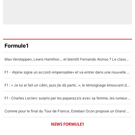
Formule1
Max Verstappen, Lewis Hamilton… et bientôt Fernando Alonso ? Le classement des pilotes les mieux payés en Formule 1 risque de changer !
F1 - Alpine signe un accord «impensable» et va entrer dans une nouvelle dimension : Grande nouvelle pour Pierre Gasly !
F1 : « Je lui ai fait un câlin, puis j’ai dû partir...», le témoignage émouvant de Max Verstappen sur sa fille
F1 : Charles Leclerc surpris par les paparazzis avec sa femme, les rumeurs étaient vraies !
Comme pour le final du Tour de France, Esteban Ocon propose un Grand Prix de Formule 1 à Paris : «Autour de l’Arc de Triomphe, ce serait génial» !
NEWS FORMULE1