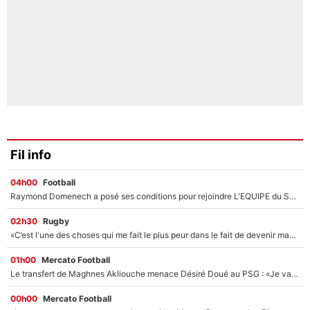
Fil info
04h00
Football
Raymond Domenech a posé ses conditions pour rejoindre L'EQUIPE du Soir : Il refuse de faire l'émission avec un autre chroniqueur !
02h30
Rugby
«C’est l'une des choses qui me fait le plus peur dans le fait de devenir maman» : En couple avec Antoine Dupont, Iris Mittenaere s'inquiète déjà pour ses futurs enfants !
01h00
Mercato Football
Le transfert de Maghnes Akliouche menace Désiré Doué au PSG : «Je valide à 200%»
00h00
Mercato Football