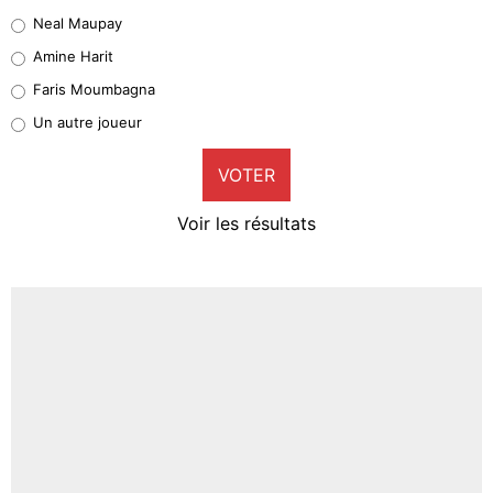
5%
Neal Maupay
Quinten Timber
Amine Harit
1%
Faris Moumbagna
Pierre-Emile Hojbjerg
Un autre joueur
9%
VOTER
Neal Maupay
4%
Voir les résultats
Amine Harit
3%
Faris Moumbagna
4%
Un autre joueur
5%
1664 personnes ont participé aux votes.