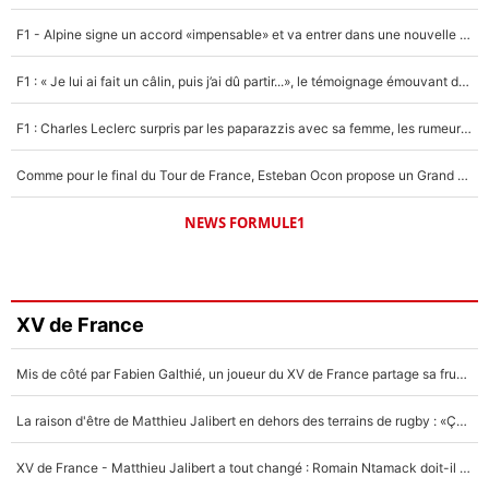
F1 - Alpine signe un accord «impensable» et va entrer dans une nouvelle dimension : Grande nouvelle pour Pierre Gasly !
F1 : « Je lui ai fait un câlin, puis j’ai dû partir...», le témoignage émouvant de Max Verstappen sur sa fille
F1 : Charles Leclerc surpris par les paparazzis avec sa femme, les rumeurs étaient vraies !
Comme pour le final du Tour de France, Esteban Ocon propose un Grand Prix de Formule 1 à Paris : «Autour de l’Arc de Triomphe, ce serait génial» !
NEWS FORMULE1
XV de France
Mis de côté par Fabien Galthié, un joueur du XV de France partage sa frustration : «ils ne me l’ont pas dit tout de suite»
La raison d'être de Matthieu Jalibert en dehors des terrains de rugby : «Ça m'atteint autant que si tu touches à un membre de ma famille»
XV de France - Matthieu Jalibert a tout changé : Romain Ntamack doit-il s’inquiéter pour sa place à un an de la Coupe du monde ?