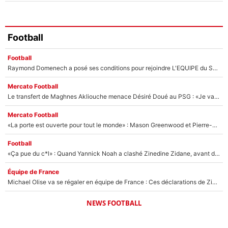
Football
Football
Raymond Domenech a posé ses conditions pour rejoindre L'EQUIPE du Soir : Il refuse de faire l'émission avec un autre chroniqueur !
Mercato Football
Le transfert de Maghnes Akliouche menace Désiré Doué au PSG : «Je valide à 200%»
Mercato Football
«La porte est ouverte pour tout le monde» : Mason Greenwood et Pierre-Emerick Aubameyang ont quitté l'OM, Amine Gouiri balance sur la suite du mercato et sur la réaction du vestiaire !
Football
«Ça pue du c*l» : Quand Yannick Noah a clashé Zinedine Zidane, avant de se faire recadrer par le nouveau sélectionneur de l'équipe de France !
Équipe de France
Michael Olise va se régaler en équipe de France : Ces déclarations de Zinedine Zidane qui prouvent qu'il va tout miser sur la star du Bayern Munich !
NEWS FOOTBALL