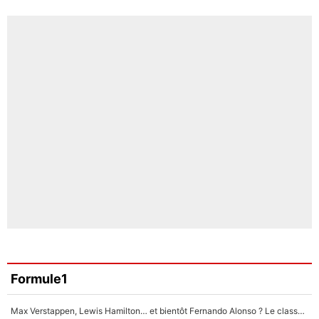
Formule1
Max Verstappen, Lewis Hamilton… et bientôt Fernando Alonso ? Le classement des pilotes les mieux payés en Formule 1 risque de changer !