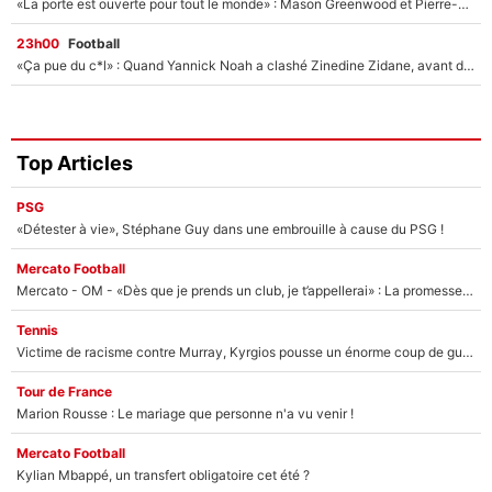
«La porte est ouverte pour tout le monde» : Mason Greenwood et Pierre-Emerick Aubameyang ont quitté l'OM, Amine Gouiri balance sur la suite du mercato et sur la réaction du vestiaire !
23h00
Football
«Ça pue du c*l» : Quand Yannick Noah a clashé Zinedine Zidane, avant de se faire recadrer par le nouveau sélectionneur de l'équipe de France !
Top Articles
PSG
«Détester à vie», Stéphane Guy dans une embrouille à cause du PSG !
Mercato Football
Mercato - OM - «Dès que je prends un club, je t’appellerai» : La promesse de Marcelino au moment de claquer la porte
Tennis
Victime de racisme contre Murray, Kyrgios pousse un énorme coup de gueule !
Tour de France
Marion Rousse : Le mariage que personne n'a vu venir !
Mercato Football
Kylian Mbappé, un transfert obligatoire cet été ?