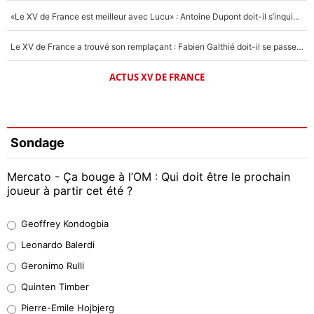
«Le XV de France est meilleur avec Lucu» : Antoine Dupont doit-il s’inquiéter pour sa place ?
Le XV de France a trouvé son remplaçant : Fabien Galthié doit-il se passer d'Antoine Dupont ?
ACTUS XV DE FRANCE
Sondage
Mercato - Ça bouge à l’OM : Qui doit être le prochain
joueur à partir cet été ?
Geoffrey Kondogbia
Geoffrey Kondogbia
38%
Leonardo Balerdi
Leonardo Balerdi
Geronimo Rulli
32%
Quinten Timber
Geronimo Rulli
Pierre-Emile Hojbjerg