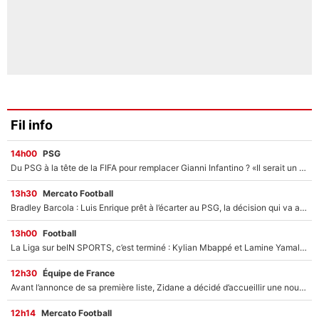
Fil info
14h00
PSG
Du PSG à la tête de la FIFA pour remplacer Gianni Infantino ? «Il serait un mauvais président», le patron de la Liga s'attaque à Nasser Al-Khelaïfi !
13h30
Mercato Football
Bradley Barcola : Luis Enrique prêt à l’écarter au PSG, la décision qui va accélérer son transfert à Liverpool ?
13h00
Football
La Liga sur beIN SPORTS, c’est terminé : Kylian Mbappé et Lamine Yamal changent de chaîne, «le moment était venu d'ouvrir un nouveau chapitre»
12h30
Équipe de France
Avant l’annonce de sa première liste, Zidane a décidé d’accueillir une nouvelle tête en équipe de France
12h14
Mercato Football