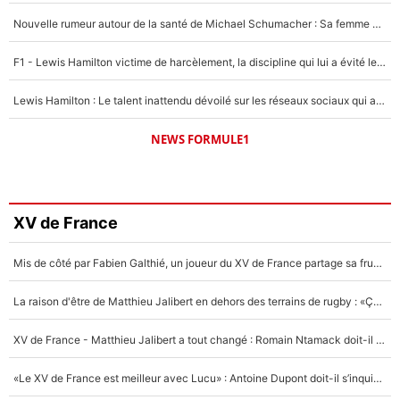
Nouvelle rumeur autour de la santé de Michael Schumacher : Sa femme Corinna sort du silence
F1 - Lewis Hamilton victime de harcèlement, la discipline qui lui a évité le pire : «J'aurais probablement mal tourné»
Lewis Hamilton : Le talent inattendu dévoilé sur les réseaux sociaux qui a impressionné Kim Kardashian pendant leurs vacances en amoureux !
NEWS FORMULE1
XV de France
Mis de côté par Fabien Galthié, un joueur du XV de France partage sa frustration : «ils ne me l’ont pas dit tout de suite»
La raison d'être de Matthieu Jalibert en dehors des terrains de rugby : «Ça m'atteint autant que si tu touches à un membre de ma famille»
XV de France - Matthieu Jalibert a tout changé : Romain Ntamack doit-il s’inquiéter pour sa place à un an de la Coupe du monde ?
«Le XV de France est meilleur avec Lucu» : Antoine Dupont doit-il s’inquiéter pour sa place ?