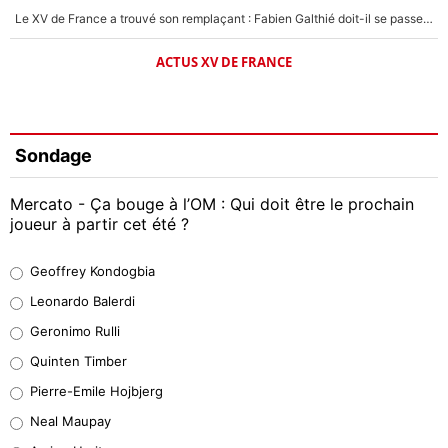
Le XV de France a trouvé son remplaçant : Fabien Galthié doit-il se passer d'Antoine Dupont ?
ACTUS XV DE FRANCE
Sondage
Mercato - Ça bouge à l’OM : Qui doit être le prochain
joueur à partir cet été ?
Geoffrey Kondogbia
Geoffrey Kondogbia
38%
Leonardo Balerdi
Leonardo Balerdi
Geronimo Rulli
32%
Quinten Timber
Geronimo Rulli
Pierre-Emile Hojbjerg
4%
Neal Maupay
Quinten Timber