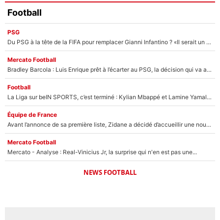
Football
PSG
Du PSG à la tête de la FIFA pour remplacer Gianni Infantino ? «Il serait un mauvais président», le patron de la Liga s'attaque à Nasser Al-Khelaïfi !
Mercato Football
Bradley Barcola : Luis Enrique prêt à l’écarter au PSG, la décision qui va accélérer son transfert à Liverpool ?
Football
La Liga sur beIN SPORTS, c’est terminé : Kylian Mbappé et Lamine Yamal changent de chaîne, «le moment était venu d'ouvrir un nouveau chapitre»
Équipe de France
Avant l’annonce de sa première liste, Zidane a décidé d’accueillir une nouvelle tête en équipe de France
Mercato Football
Mercato - Analyse : Real-Vinicius Jr, la surprise qui n'en est pas une...
NEWS FOOTBALL