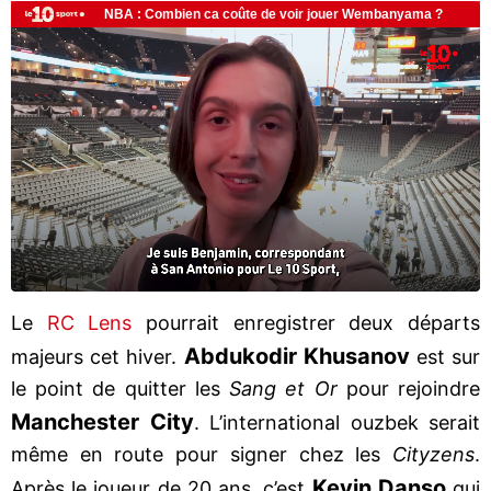
Le
RC Lens
pourrait enregistrer deux départs
Abdukodir Khusanov
majeurs cet hiver.
est sur
le point de quitter les
Sang et Or
pour rejoindre
Manchester City
. L’international ouzbek serait
même en route pour signer chez les
Cityzens
.
Kevin Danso
Après le joueur de 20 ans, c’est
qui