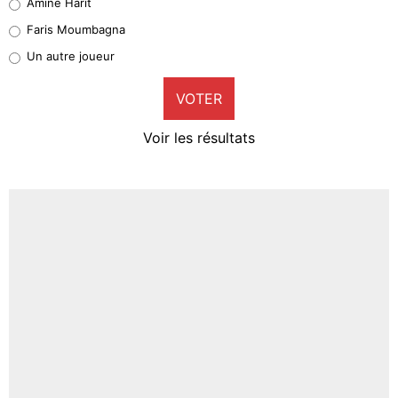
Amine Harit
1%
Faris Moumbagna
Pierre-Emile Hojbjerg
Un autre joueur
9%
VOTER
Neal Maupay
4%
Voir les résultats
Amine Harit
3%
Faris Moumbagna
4%
Un autre joueur
5%
1490 personnes ont participé aux votes.