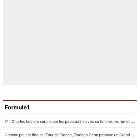
Formule1
F1 : Charles Leclerc surpris par les paparazzis avec sa femme, les rumeurs étaient vraies !
Comme pour le final du Tour de France, Esteban Ocon propose un Grand Prix de Formule 1 à Paris : «Autour de l’Arc de Triomphe, ce serait génial» !