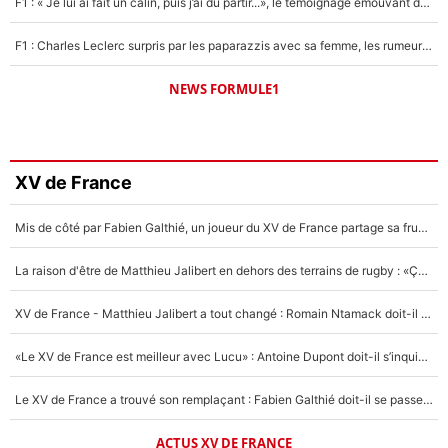
F1 : « Je lui ai fait un câlin, puis j’ai dû partir...», le témoignage émouvant de Max Verstappen sur sa fille
F1 : Charles Leclerc surpris par les paparazzis avec sa femme, les rumeurs étaient vraies !
NEWS FORMULE1
XV de France
Mis de côté par Fabien Galthié, un joueur du XV de France partage sa frustration : «ils ne me l’ont pas dit tout de suite»
La raison d'être de Matthieu Jalibert en dehors des terrains de rugby : «Ça m'atteint autant que si tu touches à un membre de ma famille»
XV de France - Matthieu Jalibert a tout changé : Romain Ntamack doit-il s’inquiéter pour sa place à un an de la Coupe du monde ?
«Le XV de France est meilleur avec Lucu» : Antoine Dupont doit-il s’inquiéter pour sa place ?
Le XV de France a trouvé son remplaçant : Fabien Galthié doit-il se passer d'Antoine Dupont ?
ACTUS XV DE FRANCE