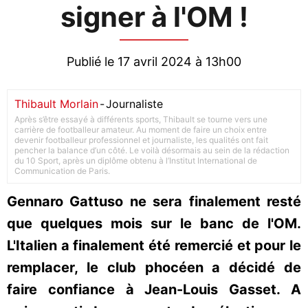
signer à l'OM !
Publié le 17 avril 2024 à 13h00
Thibault Morlain
-
Journaliste
Après s’être essayé à différents sports, Thibault se tourne vers une
carrière de footballeur amateur. Au moment de faire un choix entre
devenir footballeur professionnel et journaliste, les qualités ont fait
pencher la balance d’un côté. Le voilà désormais au sein de la rédaction
du 10 Sport, après un diplôme obtenu à l’Institut International de
Communication de Paris.
Gennaro Gattuso ne sera finalement resté
que quelques mois sur le banc de l'OM.
L'Italien a finalement été remercié et pour le
remplacer, le club phocéen a décidé de
faire confiance à Jean-Louis Gasset. A