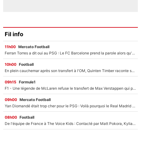
Fil info
11h00
Mercato Football
Ferran Torres a dit oui au PSG : Le FC Barcelone prend la parole alors qu'un transfert de l'attaquant espagnol prend forme
10h00
Football
En plein cauchemar après son transfert à l'OM, Quinten Timber raconte ses doutes après sa signature à Marseille
09h15
Formule1
F1 - Une légende de McLaren refuse le transfert de Max Verstappen qui pourrait «faire des vagues» et plomber l'ambiance dans l'équipe
09h00
Mercato Football
Yan Diomandé était trop cher pour le PSG : Voilà pourquoi le Real Madrid a accepté de payer la somme record de 140M€ pour boucler son transfert !
08h00
Football
De l'équipe de France à The Voice Kids : Contacté par Matt Pokora, Kylian Mbappé a accepté de jouer un rôle inédit sur TF1 !