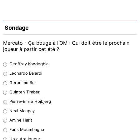
Sondage
Mercato - Ça bouge à l’OM : Qui doit être le prochain
joueur à partir cet été ?
Geoffrey Kondogbia
Geoffrey Kondogbia
38%
Leonardo Balerdi
Leonardo Balerdi
Geronimo Rulli
32%
Quinten Timber
Geronimo Rulli
Pierre-Emile Hojbjerg
5%
Neal Maupay
Quinten Timber
Amine Harit
1%
Faris Moumbagna
Pierre-Emile Hojbjerg
Un autre joueur