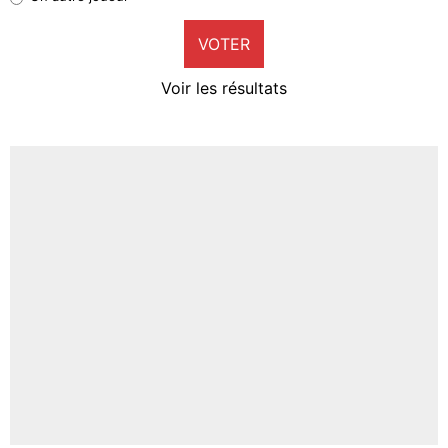
9%
VOTER
Neal Maupay
4%
Voir les résultats
Amine Harit
3%
Faris Moumbagna
4%
Un autre joueur
5%
1673 personnes ont participé aux votes.