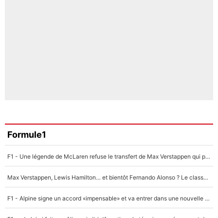
Formule1
F1 - Une légende de McLaren refuse le transfert de Max Verstappen qui pourrait «faire des vagues» et plomber l'ambiance dans l'équipe
Max Verstappen, Lewis Hamilton… et bientôt Fernando Alonso ? Le classement des pilotes les mieux payés en Formule 1 risque de changer !
F1 - Alpine signe un accord «impensable» et va entrer dans une nouvelle dimension : Grande nouvelle pour Pierre Gasly !