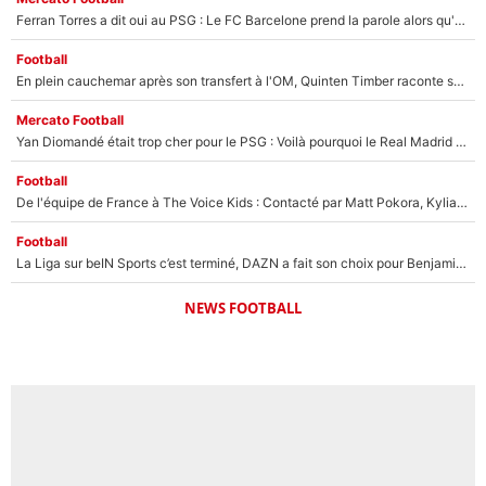
Ferran Torres a dit oui au PSG : Le FC Barcelone prend la parole alors qu'un transfert de l'attaquant espagnol prend forme
Football
En plein cauchemar après son transfert à l'OM, Quinten Timber raconte ses doutes après sa signature à Marseille
Mercato Football
Yan Diomandé était trop cher pour le PSG : Voilà pourquoi le Real Madrid a accepté de payer la somme record de 140M€ pour boucler son transfert !
Football
De l'équipe de France à The Voice Kids : Contacté par Matt Pokora, Kylian Mbappé a accepté de jouer un rôle inédit sur TF1 !
Football
La Liga sur beIN Sports c’est terminé, DAZN a fait son choix pour Benjamin Da Silva et Omar Da Fonseca !
NEWS FOOTBALL