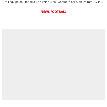
De l'équipe de France à The Voice Kids : Contacté par Matt Pokora, Kylian Mbappé a accepté de jouer un rôle inédit sur TF1 !
NEWS FOOTBALL