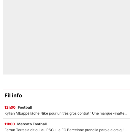
Fil info
12h00
Football
Kylian Mbappé lâche Nike pour un très gros contrat : Une marque «inattendue» va frapper très fort
11h00
Mercato Football
Ferran Torres a dit oui au PSG : Le FC Barcelone prend la parole alors qu'un transfert de l'attaquant espagnol prend forme