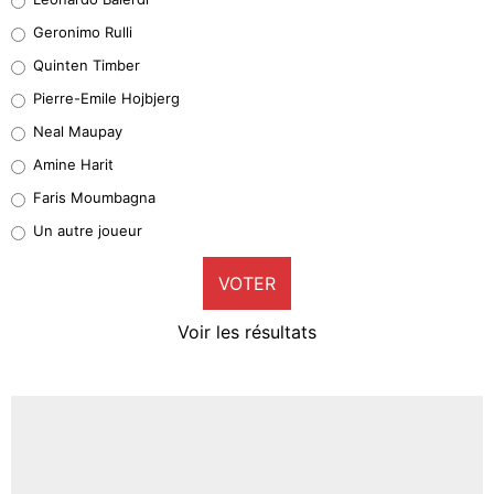
Leonardo Balerdi
Geronimo Rulli
32%
Quinten Timber
Geronimo Rulli
Pierre-Emile Hojbjerg
5%
Neal Maupay
Quinten Timber
Amine Harit
1%
Faris Moumbagna
Pierre-Emile Hojbjerg
Un autre joueur
9%
VOTER
Neal Maupay
4%
Voir les résultats
Amine Harit
3%
Faris Moumbagna
4%
Un autre joueur