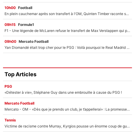
10h00
Football
En plein cauchemar après son transfert à l'OM, Quinten Timber raconte ses doutes après sa signature à Marseille
09h15
Formule1
F1 - Une légende de McLaren refuse le transfert de Max Verstappen qui pourrait «faire des vagues» et plomber l'ambiance dans l'équipe
09h00
Mercato Football
Yan Diomandé était trop cher pour le PSG : Voilà pourquoi le Real Madrid a accepté de payer la somme record de 140M€ pour boucler son transfert !
Top Articles
PSG
«Détester à vie», Stéphane Guy dans une embrouille à cause du PSG !
Mercato Football
Mercato - OM - «Dès que je prends un club, je t’appellerai» : La promesse de Marcelino au moment de claquer la porte
Tennis
Victime de racisme contre Murray, Kyrgios pousse un énorme coup de gueule !