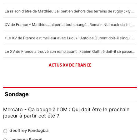
La raison d'être de Matthieu Jalibert en dehors des terrains de rugby : «Ça m'atteint autant que si tu touches à un membre de ma famille»
XV de France - Matthieu Jalibert a tout changé : Romain Ntamack doit-il s’inquiéter pour sa place à un an de la Coupe du monde ?
«Le XV de France est meilleur avec Lucu» : Antoine Dupont doit-il s’inquiéter pour sa place ?
Le XV de France a trouvé son remplaçant : Fabien Galthié doit-il se passer d'Antoine Dupont ?
ACTUS XV DE FRANCE
Sondage
Mercato - Ça bouge à l’OM : Qui doit être le prochain
joueur à partir cet été ?
Geoffrey Kondogbia
Geoffrey Kondogbia
38%
Leonardo Balerdi