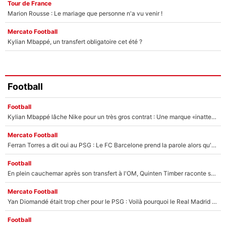
Tour de France
Marion Rousse : Le mariage que personne n'a vu venir !
Mercato Football
Kylian Mbappé, un transfert obligatoire cet été ?
Football
Football
Kylian Mbappé lâche Nike pour un très gros contrat : Une marque «inattendue» va frapper très fort
Mercato Football
Ferran Torres a dit oui au PSG : Le FC Barcelone prend la parole alors qu'un transfert de l'attaquant espagnol prend forme
Football
En plein cauchemar après son transfert à l'OM, Quinten Timber raconte ses doutes après sa signature à Marseille
Mercato Football
Yan Diomandé était trop cher pour le PSG : Voilà pourquoi le Real Madrid a accepté de payer la somme record de 140M€ pour boucler son transfert !
Football