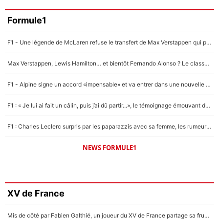
Formule1
F1 - Une légende de McLaren refuse le transfert de Max Verstappen qui pourrait «faire des vagues» et plomber l'ambiance dans l'équipe
Max Verstappen, Lewis Hamilton… et bientôt Fernando Alonso ? Le classement des pilotes les mieux payés en Formule 1 risque de changer !
F1 - Alpine signe un accord «impensable» et va entrer dans une nouvelle dimension : Grande nouvelle pour Pierre Gasly !
F1 : « Je lui ai fait un câlin, puis j’ai dû partir...», le témoignage émouvant de Max Verstappen sur sa fille
F1 : Charles Leclerc surpris par les paparazzis avec sa femme, les rumeurs étaient vraies !
NEWS FORMULE1
XV de France
Mis de côté par Fabien Galthié, un joueur du XV de France partage sa frustration : «ils ne me l’ont pas dit tout de suite»