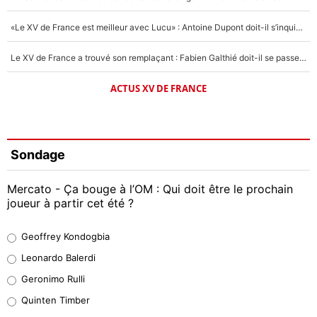
«Le XV de France est meilleur avec Lucu» : Antoine Dupont doit-il s’inquiéter pour sa place ?
Le XV de France a trouvé son remplaçant : Fabien Galthié doit-il se passer d'Antoine Dupont ?
ACTUS XV DE FRANCE
Sondage
Mercato - Ça bouge à l’OM : Qui doit être le prochain
joueur à partir cet été ?
Geoffrey Kondogbia
Geoffrey Kondogbia
38%
Leonardo Balerdi
Leonardo Balerdi
Geronimo Rulli
32%
Quinten Timber
Geronimo Rulli