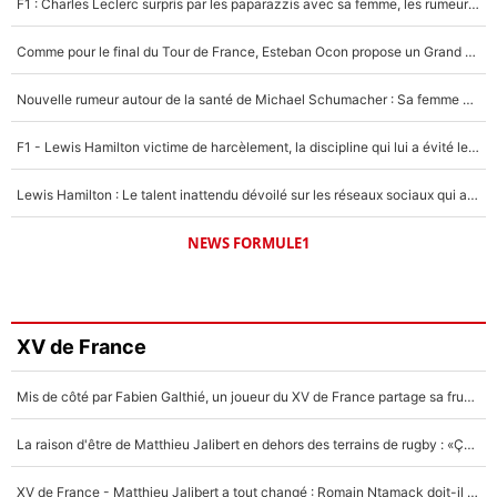
F1 : Charles Leclerc surpris par les paparazzis avec sa femme, les rumeurs étaient vraies !
Comme pour le final du Tour de France, Esteban Ocon propose un Grand Prix de Formule 1 à Paris : «Autour de l’Arc de Triomphe, ce serait génial» !
Nouvelle rumeur autour de la santé de Michael Schumacher : Sa femme Corinna sort du silence
F1 - Lewis Hamilton victime de harcèlement, la discipline qui lui a évité le pire : «J'aurais probablement mal tourné»
Lewis Hamilton : Le talent inattendu dévoilé sur les réseaux sociaux qui a impressionné Kim Kardashian pendant leurs vacances en amoureux !
NEWS FORMULE1
XV de France
Mis de côté par Fabien Galthié, un joueur du XV de France partage sa frustration : «ils ne me l’ont pas dit tout de suite»
La raison d'être de Matthieu Jalibert en dehors des terrains de rugby : «Ça m'atteint autant que si tu touches à un membre de ma famille»
XV de France - Matthieu Jalibert a tout changé : Romain Ntamack doit-il s’inquiéter pour sa place à un an de la Coupe du monde ?