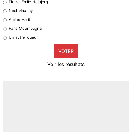
Pierre-Emile Hojbjerg
4%
Neal Maupay
Quinten Timber
Amine Harit
1%
Faris Moumbagna
Pierre-Emile Hojbjerg
Un autre joueur
9%
VOTER
Neal Maupay
4%
Voir les résultats
Amine Harit
3%
Faris Moumbagna
4%
Un autre joueur
5%
1462 personnes ont participé aux votes.