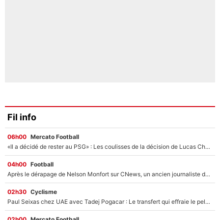
Fil info
06h00
Mercato Football
«Il a décidé de rester au PSG» : Les coulisses de la décision de Lucas Chevalier pour son transfert
04h00
Football
Après le dérapage de Nelson Monfort sur CNews, un ancien journaliste de France Télévisions relance la polémique sur les incendies en Gironde
02h30
Cyclisme
Paul Seixas chez UAE avec Tadej Pogacar : Le transfert qui effraie le peloton, «c’est la pire des choses qui puisse arriver»
02h00
Mercato Football