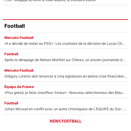
Football
Mercato Football
«Il a décidé de rester au PSG» : Les coulisses de la décision de Lucas Chevalier pour son transfert
Football
Après le dérapage de Nelson Monfort sur CNews, un ancien journaliste de France Télévisions relance la polémique sur les incendies en Gironde
Mercato Football
Grégory Lorenzi doit renoncer à cinq signatures en pleine crise financière : L’IA propose sept noms à l’OM pour un mercato réussi... à seulement 5M€ !
Équipe de France
«Plus grand, je ferai chauffeur-livreur» : Nouveau sélectionneur des Bleus, Zinédine Zidane s’était imaginé un avenir très différent lorsqu'il était enfant
Football
Johan Micoud en conflit avec un autre chroniqueur de L’EQUIPE du Soir : «Pendant un moment, je ne les ai pas remis ensemble dans l'émission»
NEWS FOOTBALL