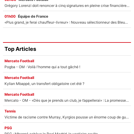
Grégory Lorenzi doit renoncer à cinq signatures en pleine crise financière : L’IA propose sept noms à l’OM pour un mercato réussi... à seulement 5M€ !
01h00
Équipe de France
«Plus grand, je ferai chauffeur-livreur» : Nouveau sélectionneur des Bleus, Zinédine Zidane s’était imaginé un avenir très différent lorsqu'il était enfant
Top Articles
Mercato Football
Pogba - OM : Voilà l'homme qui a tout gâché !
Mercato Football
Kylian Mbappé, un transfert obligatoire cet été ?
Mercato Football
Mercato - OM - «Dès que je prends un club, je t’appellerai» : La promesse de Marcelino au moment de claquer la porte
Tennis
Victime de racisme contre Murray, Kyrgios pousse un énorme coup de gueule !
PSG
PSG : Mbappé achève le Real Madrid, le vestiaire exulte