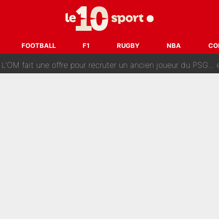
ès annonce un premier problème pour Zinedine Zidane en éq
 «impensable» et va entrer dans une nouvelle dimension : Gra
FOOTBALL
F1
RUGBY
NBA
CO
L'OM fait une offre pour recruter un ancien joueur du PSG... et
Le PSG a dit non au transfert qui bat tous les records sur 
e des ravages à Marseille : L’OM a placé 12 joueurs sur le marché des transferts… 