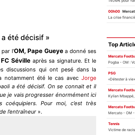
00h00
Mercat
a été décisif »
Top Articl
OM, Pape Gueye
 par l’
a donné ses
Mercato Footba
FC Séville
u
après sa signature. Et le
Pogba - OM : Vo
es discussions qui ont pesé dans la
PSG
 a notamment été le cas avec
Jorge
oli a été décisif. On se connait et il
Mercato Footba
 que je vais progresser énormément ici
Kylian Mbappé, u
 coéquipiers. Pour moi, c’est très
Mercato Footba
de l’entraîneur
».
Tennis