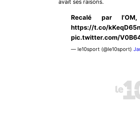
avait ses raisons.
Recalé par l’OM
https://t.co/kKeqD65
pic.twitter.com/V0B6
— le10sport (@le10sport)
Ja