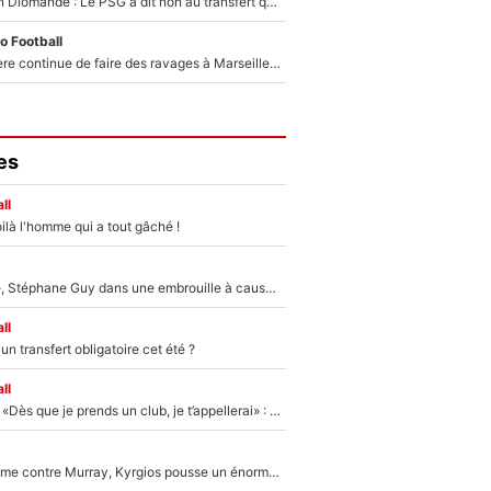
140M€ pour Yan Diomandé : Le PSG a dit non au transfert qui bat tous les records sur le mercato
o Football
La crise financière continue de faire des ravages à Marseille : L’OM a placé 12 joueurs sur le marché des transferts… et ça pourrait lui rapporter près de 100M€ !
es
ll
ilà l'homme qui a tout gâché !
«Détester à vie», Stéphane Guy dans une embrouille à cause du PSG !
ll
n transfert obligatoire cet été ?
ll
Mercato - OM - «Dès que je prends un club, je t’appellerai» : La promesse de Marcelino au moment de claquer la porte
Victime de racisme contre Murray, Kyrgios pousse un énorme coup de gueule !