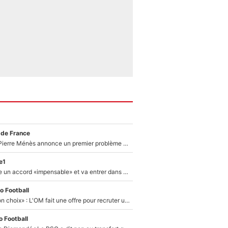
 de France
Michael Olise : Pierre Ménès annonce un premier problème pour Zinedine Zidane en équipe de France
e1
F1 - Alpine signe un accord «impensable» et va entrer dans une nouvelle dimension : Grande nouvelle pour Pierre Gasly !
o Football
«C’est un très bon choix» : L'OM fait une offre pour recruter un ancien joueur du PSG... et c'est validé dans l'After Foot !
 Football