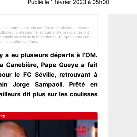
Publié le 1 février 2023 à 05h00
ult se tourne vers une carrière de footballeur amateur.
balleur professionnel et journaliste, les qualités ont
ésormais au sein de la rédaction du 10 Sport, après un
Communication de Paris.
 y a eu plusieurs départs à l’OM.
la Canebière, Pape Gueye a fait
pour le FC Séville, retrouvant à
ain Jorge Sampaoli. Prêté en
lleurs dit plus sur les coulisses
.