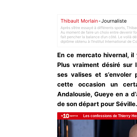
Thibault Morlain
-
Journaliste
Après s’être essayé à différents sports, Thiba
Au moment de faire un choix entre devenir foot
fait pencher la balance d’un côté. Le voilà d
diplôme obtenu à l’Institut International de 
En ce mercato hivernal, il
Plus vraiment désiré sur 
ses valises et s’envoler 
cette occasion un cert
Andalousie, Gueye en a d’ai
de son départ pour Séville