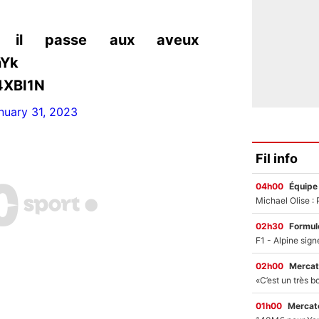
, il passe aux aveux
nYk
4XBI1N
nuary 31, 2023
Fil info
04h00
Équipe
02h30
Formul
02h00
Mercat
01h00
Mercato