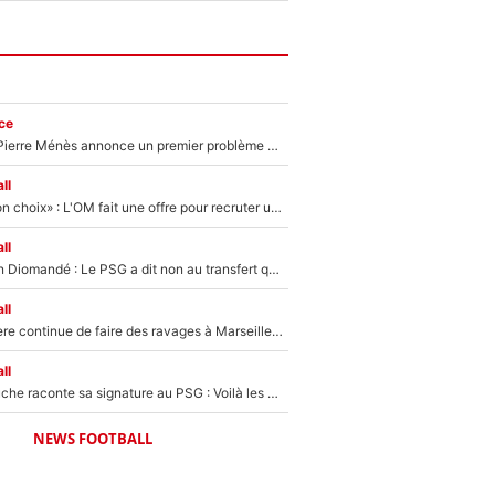
ce
Michael Olise : Pierre Ménès annonce un premier problème pour Zinedine Zidane en équipe de France
ll
«C’est un très bon choix» : L'OM fait une offre pour recruter un ancien joueur du PSG... et c'est validé dans l'After Foot !
ll
140M€ pour Yan Diomandé : Le PSG a dit non au transfert qui bat tous les records sur le mercato
ll
La crise financière continue de faire des ravages à Marseille : L’OM a placé 12 joueurs sur le marché des transferts… et ça pourrait lui rapporter près de 100M€ !
ll
Maghnes Akliouche raconte sa signature au PSG : Voilà les coulisses de son transfert de rêve à 50M€
NEWS FOOTBALL