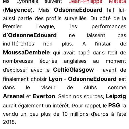
les Lyonnais suivent
Jean-Philippe Mateta
Mayence
Odsonne
Edouard
(
). Mais
fait lui-
aussi partie des profils surveillés. Du côté de la
Premier League, les performances
d’Odsonne
Edouard
ne laissent pas
indifférentes non plus. A l’instar de
Moussa
Dembele
qui avait tapé dans l’œil de
nombreuses écuries anglaises au moment
Celtic
Glasgow
d’exploser avec le
- avant de
Lyon
Odsonne
Edouard
finalement choisir
-
est
dans le viseur de clubs comme
Arsenal
Everton
Leipzig
et
. Selon nos sources,
PSG
aurait également un intérêt. Pour rappel, le
l’a
vendu un peu plus de 10 millions d’euros à l’été
2018.