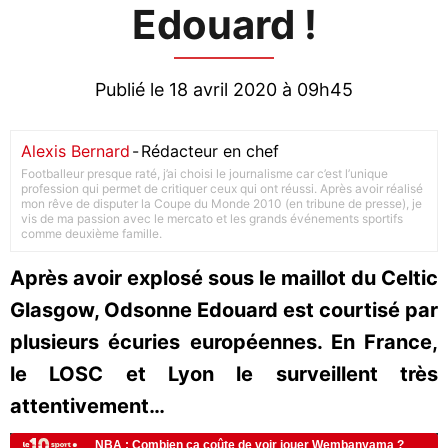
Edouard !
Publié le 18 avril 2020 à 09h45
Alexis Bernard
-
Rédacteur en chef
Footballeur presque raté, j’ai choisi le journalisme car c’est l’unique
profession qui permet de critiquer ceux qui ont réussi. Après avoir réalisé
mon rêve de disputer la Coupe du Monde 2010 (en tribune de presse), je
vis de ma passion avec le mercato et les grands événements sportifs
comme deuxième famille.
Après avoir explosé sous le maillot du Celtic
Glasgow, Odsonne Edouard est courtisé par
plusieurs écuries européennes. En France,
le LOSC et Lyon le surveillent très
attentivement…