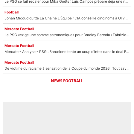
Le PSG se fait recaler pour Mika Godts : Luis Campos prépare déjà une nouvelle offensive pour boucler son transfert !
Football
Johan Micoud quitte La Chaîne L’Équipe : L’IA conseille cinq noms à Olivier Ménard pour le remplacer dans L’Équipe du Soir
Mercato Football
Le PSG «exige une somme astronomique» pour Bradley Barcola : Fabrizio Romano confirme sa prochaine destination !
Mercato Football
Mercato - Analyse - PSG : Barcelone tente un coup d'intox dans le deal Ferran Torres ?
Mercato Football
De victime du racisme à sensation de la Coupe du monde 2026 : Tout savoir sur Zion Suzuki, le gardien qui peut mettre Lucas Chevalier à la porte au PSG !
NEWS FOOTBALL