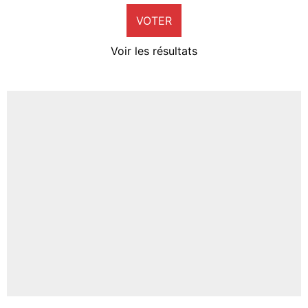
VOTER
Neal Maupay
4%
Voir les résultats
Amine Harit
3%
Faris Moumbagna
4%
Un autre joueur
5%
1392 personnes ont participé aux votes.