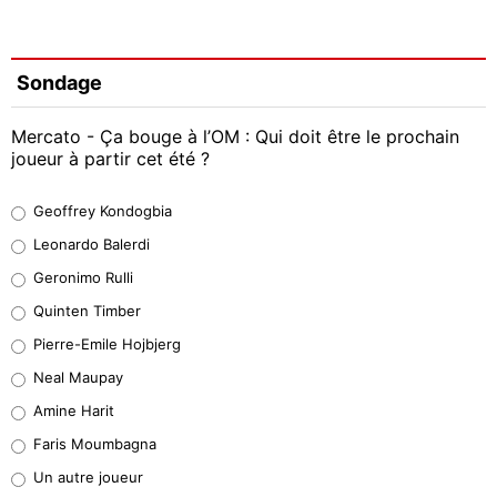
Sondage
Mercato - Ça bouge à l’OM : Qui doit être le prochain
joueur à partir cet été ?
Geoffrey Kondogbia
Geoffrey Kondogbia
38%
Leonardo Balerdi
Leonardo Balerdi
Geronimo Rulli
32%
Quinten Timber
Geronimo Rulli
Pierre-Emile Hojbjerg
4%
Neal Maupay
Quinten Timber
Amine Harit
1%
Faris Moumbagna
Pierre-Emile Hojbjerg
Un autre joueur
9%