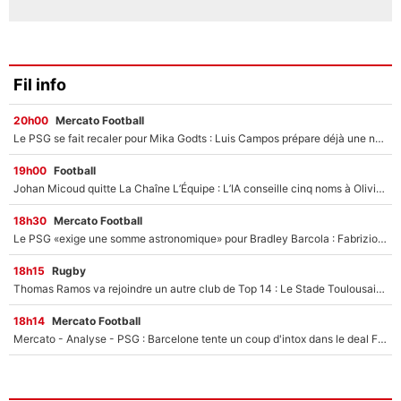
Fil info
20h00
Mercato Football
Le PSG se fait recaler pour Mika Godts : Luis Campos prépare déjà une nouvelle offensive pour boucler son transfert !
19h00
Football
Johan Micoud quitte La Chaîne L’Équipe : L’IA conseille cinq noms à Olivier Ménard pour le remplacer dans L’Équipe du Soir
18h30
Mercato Football
Le PSG «exige une somme astronomique» pour Bradley Barcola : Fabrizio Romano confirme sa prochaine destination !
18h15
Rugby
Thomas Ramos va rejoindre un autre club de Top 14 : Le Stade Toulousain annonce son transfert un an à l’avance !
18h14
Mercato Football
Mercato - Analyse - PSG : Barcelone tente un coup d'intox dans le deal Ferran Torres ?