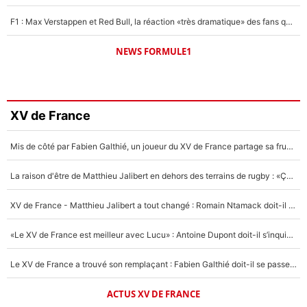
F1 : Max Verstappen et Red Bull, la réaction «très dramatique» des fans qui agace le quadruple champion du monde !
NEWS FORMULE1
XV de France
Mis de côté par Fabien Galthié, un joueur du XV de France partage sa frustration : «ils ne me l’ont pas dit tout de suite»
La raison d'être de Matthieu Jalibert en dehors des terrains de rugby : «Ça m'atteint autant que si tu touches à un membre de ma famille»
XV de France - Matthieu Jalibert a tout changé : Romain Ntamack doit-il s’inquiéter pour sa place à un an de la Coupe du monde ?
«Le XV de France est meilleur avec Lucu» : Antoine Dupont doit-il s’inquiéter pour sa place ?
Le XV de France a trouvé son remplaçant : Fabien Galthié doit-il se passer d'Antoine Dupont ?
ACTUS XV DE FRANCE