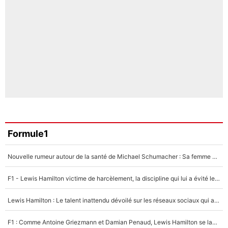
Formule1
Nouvelle rumeur autour de la santé de Michael Schumacher : Sa femme Corinna sort du silence
F1 - Lewis Hamilton victime de harcèlement, la discipline qui lui a évité le pire : «J'aurais probablement mal tourné»
Lewis Hamilton : Le talent inattendu dévoilé sur les réseaux sociaux qui a impressionné Kim Kardashian pendant leurs vacances en amoureux !
F1 : Comme Antoine Griezmann et Damian Penaud, Lewis Hamilton se lance dans le business des cartes à collectionner !