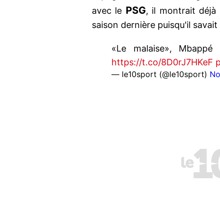
PSG
avec le
, il montrait déjà
saison dernière puisqu'il savait qu
«Le malaise», Mbappé s
https://t.co/8D0rJ7HKeF
— le10sport (@le10sport)
No