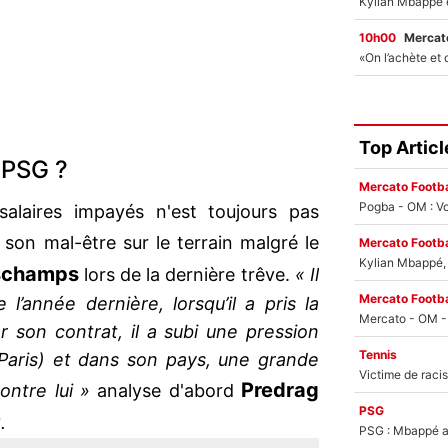
10h00
Mercato
Top Articl
 PSG ?
Mercato Footba
Pogba - OM : Vo
salaires impayés n'est toujours pas
 son mal-être sur le terrain malgré le
Mercato Footba
Kylian Mbappé, u
eschamps
lors de la dernière trêve.
« Il
Mercato Footba
l’année dernière, lorsqu’il a pris la
 son contrat, il a subi une pression
Tennis
(Paris) et dans son pays, une grande
Predrag
ontre lui »
analyse d'abord
PSG
.
PSG : Mbappé ac