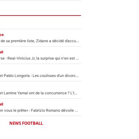
ce
Avant l’annonce de sa première liste, Zidane a décidé d’accueillir une nouvelle tête en équipe de France
ll
Mercato - Analyse : Real-Vinicius Jr, la surprise qui n'en est pas une...
Frank McCourt et Pablo Longoria : Les coulisses d’un divorce coûteux qui ruine l’OM à petit feu…
Kylian Mbappé et Lamine Yamal ont de la concurrence ? L’IA annonce les 5 joueurs qui vont dominer le football dans les années à venir !
ll
«On l’achète et on vous le prête» : Fabrizio Romano dévoile déjà la stratégie du PSG avec le transfert de Zion Suzuki !
NEWS FOOTBALL