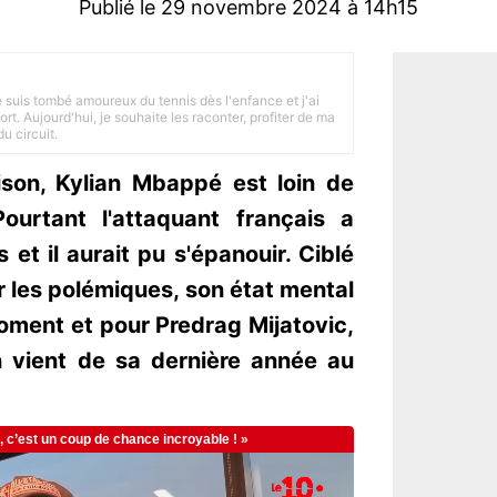
Publié le 29 novembre 2024 à 14h15
je suis tombé amoureux du tennis dès l'enfance et j'ai
ort. Aujourd'hui, je souhaite les raconter, profiter de ma
u circuit.
ison, Kylian Mbappé est loin de
Pourtant l'attaquant français a
s et il aurait pu s'épanouir. Ciblé
ar les polémiques, son état mental
oment et pour Predrag Mijatovic,
on vient de sa dernière année au