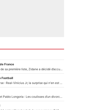
 de France
Avant l’annonce de sa première liste, Zidane a décidé d’accueillir une nouvelle tête en équipe de France
 Football
Mercato - Analyse : Real-Vinicius Jr, la surprise qui n'en est pas une...
Frank McCourt et Pablo Longoria : Les coulisses d’un divorce coûteux qui ruine l’OM à petit feu…
l