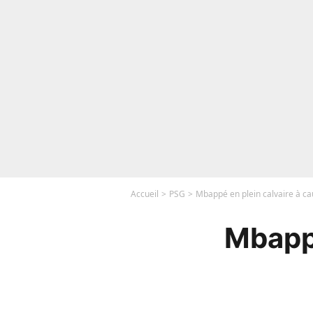
Accueil
PSG
Mbappé en plein calvaire à ca
Mbappé