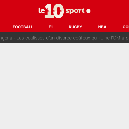
ère liste, Zidane a décidé d’accueillir une nouvelle tête en 
cius Jr, la surprise qui n'en est pas une...
FOOTBALL
F1
RUGBY
NBA
CO
oria : Les coulisses d’un divorce coûteux qui ruine l’OM à p
nt de la concurrence ? L’IA annonce les 5 joueurs qui vont dominer 
prête» : Fabrizio Romano dévoile déjà la stratégie du PSG avec