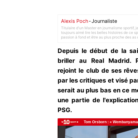
Alexis Poch
-
Journaliste
Titulaire d'un Master en journalisme sportif, 
toujours aimé lire les belles histoires de ce sp
passion à fond et être au plus proche des as d
Depuis le début de la sa
briller au Real Madrid. 
rejoint le club de ses rêve
par les critiques et visé p
serait au plus bas en ce m
une partie de l'explicati
PSG.