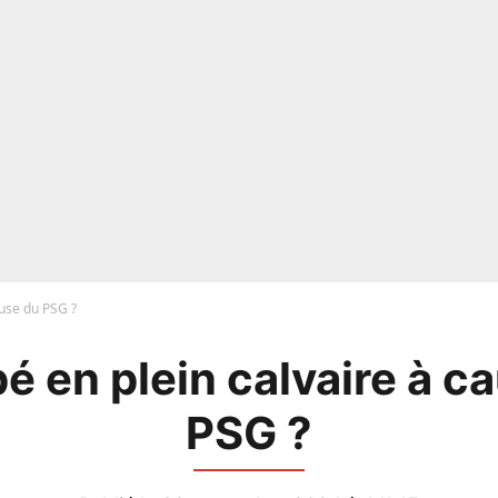
use du PSG ?
 en plein calvaire à c
PSG ?