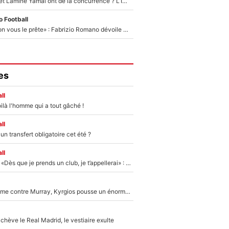
Kylian Mbappé et Lamine Yamal ont de la concurrence ? L’IA annonce les 5 joueurs qui vont dominer le football dans les années à venir !
 Football
«On l’achète et on vous le prête» : Fabrizio Romano dévoile déjà la stratégie du PSG avec le transfert de Zion Suzuki !
es
ll
ilà l'homme qui a tout gâché !
ll
n transfert obligatoire cet été ?
ll
Mercato - OM - «Dès que je prends un club, je t’appellerai» : La promesse de Marcelino au moment de claquer la porte
Victime de racisme contre Murray, Kyrgios pousse un énorme coup de gueule !
hève le Real Madrid, le vestiaire exulte