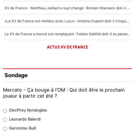
XV de France - Matthieu Jalibert a tout changé : Romain Ntamack doit-il s’inquiéter pour sa place à un an de la Coupe du monde ?
«Le XV de France est meilleur avec Lucu» : Antoine Dupont doit-il s’inquiéter pour sa place ?
Le XV de France a trouvé son remplaçant : Fabien Galthié doit-il se passer d'Antoine Dupont ?
ACTUS XV DE FRANCE
Sondage
Mercato - Ça bouge à l’OM : Qui doit être le prochain
joueur à partir cet été ?
Geoffrey Kondogbia
Geoffrey Kondogbia
38%
Leonardo Balerdi
Leonardo Balerdi
Geronimo Rulli
32%