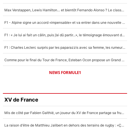
Max Verstappen, Lewis Hamilton… et bientôt Fernando Alonso ? Le classement des pilotes les mieux payés en Formule 1 risque de changer !
F1 - Alpine signe un accord «impensable» et va entrer dans une nouvelle dimension : Grande nouvelle pour Pierre Gasly !
F1 : « Je lui ai fait un câlin, puis j’ai dû partir...», le témoignage émouvant de Max Verstappen sur sa fille
F1 : Charles Leclerc surpris par les paparazzis avec sa femme, les rumeurs étaient vraies !
Comme pour le final du Tour de France, Esteban Ocon propose un Grand Prix de Formule 1 à Paris : «Autour de l’Arc de Triomphe, ce serait génial» !
NEWS FORMULE1
XV de France
Mis de côté par Fabien Galthié, un joueur du XV de France partage sa frustration : «ils ne me l’ont pas dit tout de suite»
La raison d'être de Matthieu Jalibert en dehors des terrains de rugby : «Ça m'atteint autant que si tu touches à un membre de ma famille»