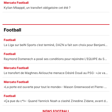
Mercato Football
Kylian Mbappé, un transfert obligatoire cet été ?
Football
Football
La Liga sur beIN Sports c’est terminé, DAZN a fait son choix pour Benjamin Da Silva et Omar Da Fonseca !
Football
Raymond Domenech a posé ses conditions pour rejoindre L'EQUIPE du Soir : Il refuse de faire l'émission avec un autre chroniqueur !
Mercato Football
Le transfert de Maghnes Akliouche menace Désiré Doué au PSG : «Je valide à 200%»
Mercato Football
«La porte est ouverte pour tout le monde» : Mason Greenwood et Pierre-Emerick Aubameyang ont quitté l'OM, Amine Gouiri balance sur la suite du mercato et sur la réaction du vestiaire !
Football
«Ça pue du c*l» : Quand Yannick Noah a clashé Zinedine Zidane, avant de se faire recadrer par le nouveau sélectionneur de l'équipe de France !
NEWS FOOTBALL