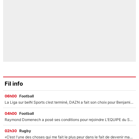
Fil info
06h00
Football
La Liga sur beIN Sports c’est terminé, DAZN a fait son choix pour Benjamin Da Silva et Omar Da Fonseca !
04h00
Football
Raymond Domenech a posé ses conditions pour rejoindre L'EQUIPE du Soir : Il refuse de faire l'émission avec un autre chroniqueur !
02h30
Rugby
«C’est l'une des choses qui me fait le plus peur dans le fait de devenir maman» : En couple avec Antoine Dupont, Iris Mittenaere s'inquiète déjà pour ses futurs enfants !