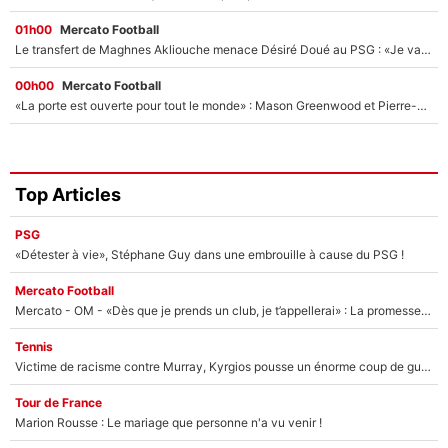
01h00
Mercato Football
Le transfert de Maghnes Akliouche menace Désiré Doué au PSG : «Je valide à 200%»
00h00
Mercato Football
«La porte est ouverte pour tout le monde» : Mason Greenwood et Pierre-Emerick Aubameyang ont quitté l'OM, Amine Gouiri balance sur la suite du mercato et sur la réaction du vestiaire !
Top Articles
PSG
«Détester à vie», Stéphane Guy dans une embrouille à cause du PSG !
Mercato Football
Mercato - OM - «Dès que je prends un club, je t’appellerai» : La promesse de Marcelino au moment de claquer la porte
Tennis
Victime de racisme contre Murray, Kyrgios pousse un énorme coup de gueule !
Tour de France
Marion Rousse : Le mariage que personne n'a vu venir !