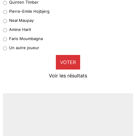
Quinten Timber
Geronimo Rulli
Pierre-Emile Hojbjerg
5%
Neal Maupay
Quinten Timber
Amine Harit
1%
Faris Moumbagna
Pierre-Emile Hojbjerg
Un autre joueur
9%
VOTER
Neal Maupay
4%
Voir les résultats
Amine Harit
3%
Faris Moumbagna
4%
Un autre joueur
5%
1665 personnes ont participé aux votes.