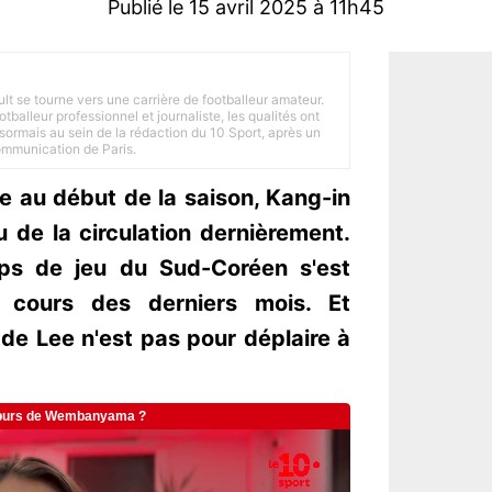
Publié le 15 avril 2025 à 11h45
ult se tourne vers une carrière de footballeur amateur.
balleur professionnel et journaliste, les qualités ont
ésormais au sein de la rédaction du 10 Sport, après un
Communication de Paris.
ue au début de la saison, Kang-in
 de la circulation dernièrement.
mps de jeu du Sud-Coréen s'est
u cours des derniers mois. Et
 de Lee n'est pas pour déplaire à