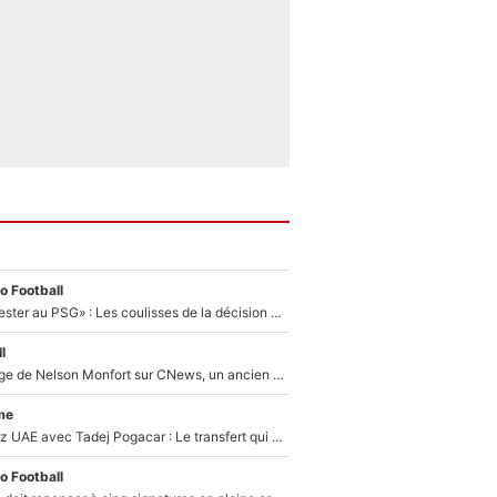
o Football
«Il a décidé de rester au PSG» : Les coulisses de la décision de Lucas Chevalier pour son transfert
l
Après le dérapage de Nelson Monfort sur CNews, un ancien journaliste de France Télévisions relance la polémique sur les incendies en Gironde
me
Paul Seixas chez UAE avec Tadej Pogacar : Le transfert qui effraie le peloton, «c’est la pire des choses qui puisse arriver»
o Football