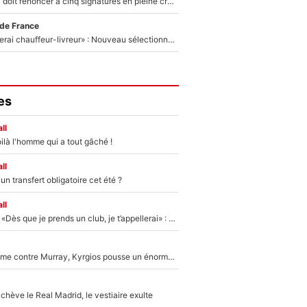
Grégory Lorenzi doit renoncer à cinq signatures en pleine crise financière : L’IA propose sept noms à l’OM pour un mercato réussi... à seulement 5M€ !
 de France
«Plus grand, je ferai chauffeur-livreur» : Nouveau sélectionneur des Bleus, Zinédine Zidane s’était imaginé un avenir très différent lorsqu'il était enfant
es
ll
ilà l'homme qui a tout gâché !
ll
n transfert obligatoire cet été ?
ll
Mercato - OM - «Dès que je prends un club, je t’appellerai» : La promesse de Marcelino au moment de claquer la porte
Victime de racisme contre Murray, Kyrgios pousse un énorme coup de gueule !
hève le Real Madrid, le vestiaire exulte