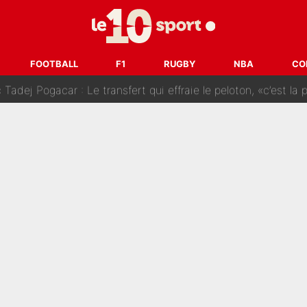
SG» : Les coulisses de la décision de Lucas Chevalier pour s
fort sur CNews, un ancien journaliste de France Télévisions relance la 
FOOTBALL
F1
RUGBY
NBA
CO
dej Pogacar : Le transfert qui effraie le peloton, «c’est la 
nq signatures en pleine crise financière : L’IA propose sept noms à l’OM po
reur» : Nouveau sélectionneur des Bleus, Zinédine Zidane s’était imaginé un av