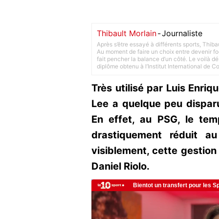
Thibault Morlain
-
Journaliste
Après s’être essayé à différents sports, Thiba
Au moment de faire un choix entre devenir foot
fait pencher la balance d’un côté. Le voilà d
diplôme obtenu à l’Institut International de 
Très utilisé par Luis Enriq
Lee a quelque peu disparu
En effet, au PSG, le te
drastiquement réduit a
visiblement, cette gestion
Daniel Riolo.