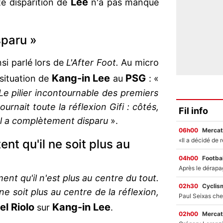
Lee
te disparition de
n'a pas manqué
sparu »
nsi parlé lors de
L'After Foot.
Au micro
Kang-in Lee
PSG
a situation de
au
: «
e pilier incontournable des premiers
rnait toute la réflexion Gifi : côtés,
Fil info
 Il a complètement disparu
».
06h00
Mercat
nt qu'il ne soit plus au
04h00
Footbal
oment qu'il n'est plus au centre du tout.
02h30
Cyclis
ne soit plus au centre de la réflexion,
el Riolo
Kang-in Lee
sur
.
02h00
Mercat