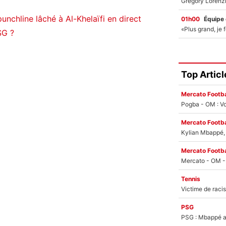
punchline lâché à Al-Khelaïfi en direct
01h00
Équipe
SG ?
Top Articl
Mercato Footba
Pogba - OM : Vo
Mercato Footba
Kylian Mbappé, u
Mercato Footba
Tennis
PSG
PSG : Mbappé ac