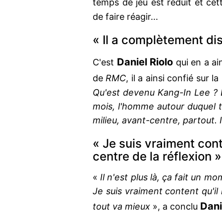
temps de jeu est réduit et cet
de faire réagir...
« Il a complètement di
Daniel Riolo
C'est
qui en a ai
de
RMC
, il a ainsi confié sur l
Qu'est devenu Kang-In Lee ? L
mois, l'homme autour duquel tou
milieu, avant-centre, partout.
« Je suis vraiment conte
centre de la réflexion »
«
Il n'est plus là, ça fait un m
Je suis vraiment content qu'il 
Dani
tout va mieux
», a conclu