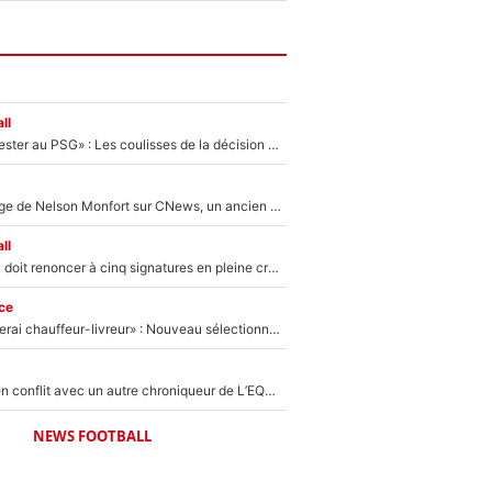
ll
«Il a décidé de rester au PSG» : Les coulisses de la décision de Lucas Chevalier pour son transfert
Après le dérapage de Nelson Monfort sur CNews, un ancien journaliste de France Télévisions relance la polémique sur les incendies en Gironde
ll
Grégory Lorenzi doit renoncer à cinq signatures en pleine crise financière : L’IA propose sept noms à l’OM pour un mercato réussi... à seulement 5M€ !
ce
«Plus grand, je ferai chauffeur-livreur» : Nouveau sélectionneur des Bleus, Zinédine Zidane s’était imaginé un avenir très différent lorsqu'il était enfant
Johan Micoud en conflit avec un autre chroniqueur de L’EQUIPE du Soir : «Pendant un moment, je ne les ai pas remis ensemble dans l'émission»
NEWS FOOTBALL