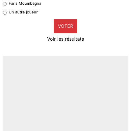
Faris Moumbagna
Pierre-Emile Hojbjerg
Un autre joueur
9%
VOTER
Neal Maupay
4%
Voir les résultats
Amine Harit
3%
Faris Moumbagna
5%
Un autre joueur
5%
1555 personnes ont participé aux votes.