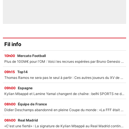
Fil info
10h00
Mercato Football
Plus de 100M€ pour l'OM : Voici les recrues espérées par Bruno Genesio et Grégory Lorenzi après l’opération dégraissage
09h15
Top14
Thomas Ramos ne sera pas le seul à partir : Ces autres joueurs du XV de France pourraient aussi quitter le Stade Toulousain, un club de Top 14 est déjà sur les rangs
09h00
Espagne
Kylian Mbappé et Lamine Yamal changent de chaîne : beIN SPORTS ne digère pas cette décision historique et prédit un fiasco pour la Liga
08h00
Équipe de France
Didier Deschamps abandonné en pleine Coupe du monde : «La FFF était déjà passée à Zinedine Zidane»
06h00
Real Madrid
«C'est une fierté» : La signature de Kylian Mbappé au Real Madrid continue de régaler l'Espagne