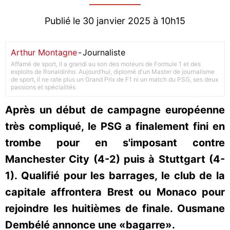
Publié le 30 janvier 2025 à 10h15
Arthur Montagne
-
Journaliste
Affamé de sport, il a grandi au son des moteurs de Formule 1 et des
exploits de Ronaldinho. Aujourd’hui, diplomé d'un Master de journalisme
de sport, il ne rate plus un Grand Prix de F1 ni un match du PSG, ses deux
passions et spécialités
Après un début de campagne européenne
très compliqué, le PSG a finalement fini en
trombe pour en s'imposant contre
Manchester City (4-2) puis à Stuttgart (4-
1). Qualifié pour les barrages, le club de la
capitale affrontera Brest ou Monaco pour
rejoindre les huitièmes de finale. Ousmane
Dembélé annonce une «bagarre».