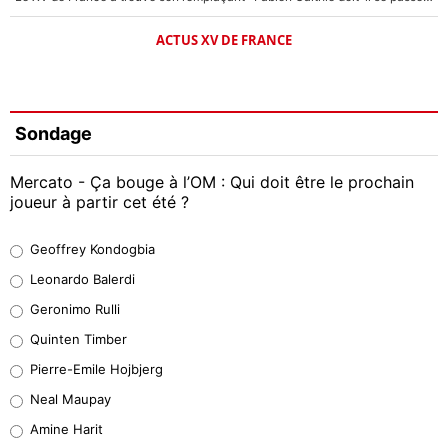
ACTUS XV DE FRANCE
Sondage
Mercato - Ça bouge à l’OM : Qui doit être le prochain
joueur à partir cet été ?
Geoffrey Kondogbia
Geoffrey Kondogbia
38%
Leonardo Balerdi
Leonardo Balerdi
Geronimo Rulli
32%
Quinten Timber
Geronimo Rulli
Pierre-Emile Hojbjerg
5%
Neal Maupay
Quinten Timber
Amine Harit
1%