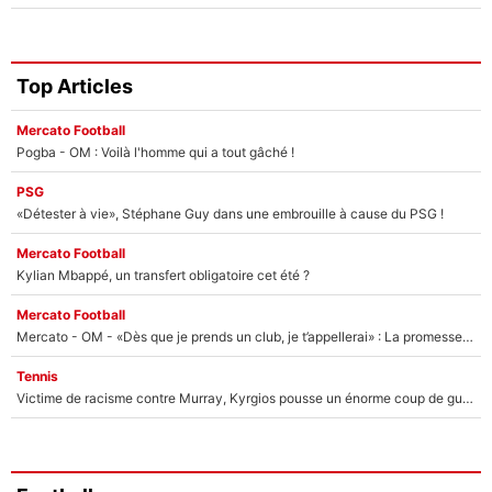
Top Articles
Mercato Football
Pogba - OM : Voilà l'homme qui a tout gâché !
PSG
«Détester à vie», Stéphane Guy dans une embrouille à cause du PSG !
Mercato Football
Kylian Mbappé, un transfert obligatoire cet été ?
Mercato Football
Mercato - OM - «Dès que je prends un club, je t’appellerai» : La promesse de Marcelino au moment de claquer la porte
Tennis
Victime de racisme contre Murray, Kyrgios pousse un énorme coup de gueule !