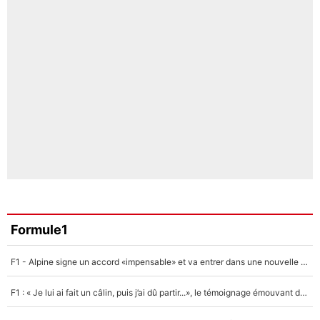
Formule1
F1 - Alpine signe un accord «impensable» et va entrer dans une nouvelle dimension : Grande nouvelle pour Pierre Gasly !
F1 : « Je lui ai fait un câlin, puis j’ai dû partir...», le témoignage émouvant de Max Verstappen sur sa fille