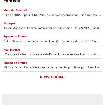
Football
Mercato Football
Plus de 100M€ pour l'OM : Voici les recrues espérées par Bruno Genesio et Grégory Lorenzi après l’opération dégraissage
Espagne
Kylian Mbappé et Lamine Yamal changent de chaîne : beIN SPORTS ne digère pas cette décision historique et prédit un fiasco pour la Liga
Équipe de France
Didier Deschamps abandonné en pleine Coupe du monde : «La FFF était déjà passée à Zinedine Zidane»
Real Madrid
«C'est une fierté» : La signature de Kylian Mbappé au Real Madrid continue de régaler l'Espagne
Équipe de France
Michael Olise : Pierre Ménès annonce un premier problème pour Zinedine Zidane en équipe de France
NEWS FOOTBALL