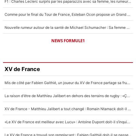
F1 : Charles Leclerc surpris par les paparazzis avec sa femme, les rumeurs étaient vraies !
Comme pour le final du Tour de France, Esteban Ocon propose un Grand Prix de Formule 1 à Paris : «Autour de l’Arc de Triomphe, ce serait génial» !
Nouvelle rumeur autour de la santé de Michael Schumacher : Sa femme Corinna sort du silence
NEWS FORMULE1
XV de France
Mis de côté par Fabien Galthié, un joueur du XV de France partage sa frustration : «ils ne me l’ont pas dit tout de suite»
La raison d'être de Matthieu Jalibert en dehors des terrains de rugby : «Ça m'atteint autant que si tu touches à un membre de ma famille»
XV de France - Matthieu Jalibert a tout changé : Romain Ntamack doit-il s’inquiéter pour sa place à un an de la Coupe du monde ?
«Le XV de France est meilleur avec Lucu» : Antoine Dupont doit-il s’inquiéter pour sa place ?
Le XV de France a trouvé son remplaçant : Fabien Galthié doit-il se passer d'Antoine Dupont ?