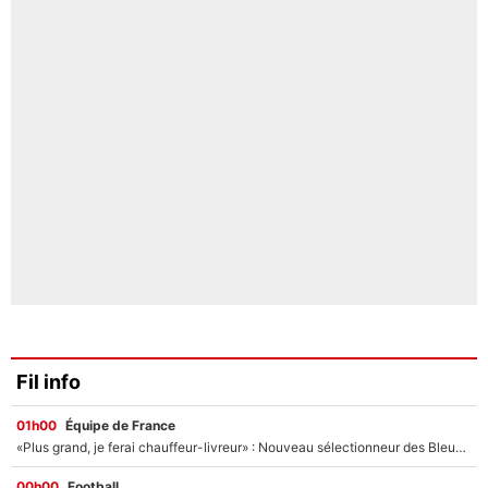
Fil info
01h00
Équipe de France
«Plus grand, je ferai chauffeur-livreur» : Nouveau sélectionneur des Bleus, Zinédine Zidane s’était imaginé un avenir très différent lorsqu'il était enfant
00h00
Football