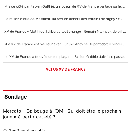
Mis de côté par Fabien Galthié, un joueur du XV de France partage sa frustration : «ils ne me l’ont pas dit tout de suite»
La raison d'être de Matthieu Jalibert en dehors des terrains de rugby : «Ça m'atteint autant que si tu touches à un membre de ma famille»
XV de France - Matthieu Jalibert a tout changé : Romain Ntamack doit-il s’inquiéter pour sa place à un an de la Coupe du monde ?
«Le XV de France est meilleur avec Lucu» : Antoine Dupont doit-il s’inquiéter pour sa place ?
Le XV de France a trouvé son remplaçant : Fabien Galthié doit-il se passer d'Antoine Dupont ?
ACTUS XV DE FRANCE
Sondage
Mercato - Ça bouge à l’OM : Qui doit être le prochain
joueur à partir cet été ?
Geoffrey Kondogbia
Geoffrey Kondogbia