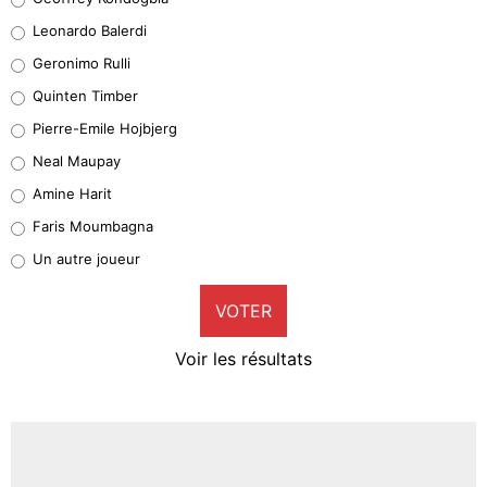
38%
Leonardo Balerdi
Leonardo Balerdi
Geronimo Rulli
32%
Quinten Timber
Geronimo Rulli
Pierre-Emile Hojbjerg
4%
Neal Maupay
Quinten Timber
Amine Harit
1%
Faris Moumbagna
Pierre-Emile Hojbjerg
Un autre joueur
9%
VOTER
Neal Maupay
4%
Voir les résultats
Amine Harit
3%
Faris Moumbagna
4%