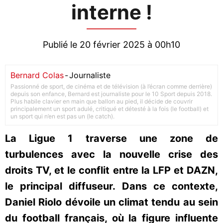
interne !
Publié le 20 février 2025 à 00h10
Bernard Colas
-
Journaliste
Passionné de sport, de cinéma et de télévision (à l’écran comme derrière)
depuis son enfance, Bernard est journaliste pour le 10 Sport depuis 2018.
Plus habile clavier en main que ballon au pied, il décide de couvrir
principalement un sport adulé, critiqué et détesté à la fois (le football) et
un sport qui n’en est pas un (le catch).
La Ligue 1 traverse une zone de
turbulences avec la nouvelle crise des
droits TV, et le conflit entre la LFP et DAZN,
le principal diffuseur. Dans ce contexte,
Daniel Riolo dévoile un climat tendu au sein
du football français, où la figure influente