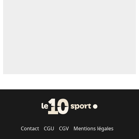
Un autre joueur
5%
1459 personnes ont participé aux votes.
Contact
CGU
CGV
Mentions légales