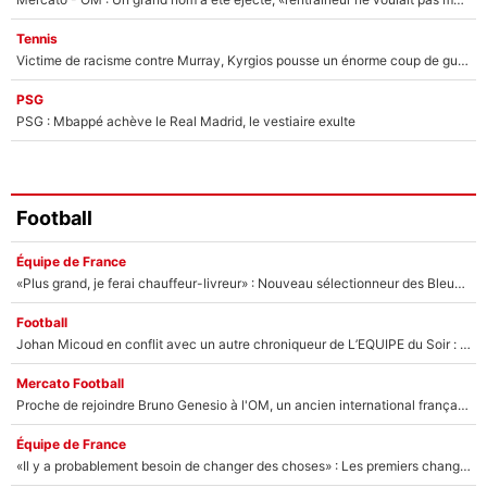
Tennis
Victime de racisme contre Murray, Kyrgios pousse un énorme coup de gueule !
PSG
PSG : Mbappé achève le Real Madrid, le vestiaire exulte
Football
Équipe de France
«Plus grand, je ferai chauffeur-livreur» : Nouveau sélectionneur des Bleus, Zinédine Zidane s’était imaginé un avenir très différent lorsqu'il était enfant
Football
Johan Micoud en conflit avec un autre chroniqueur de L’EQUIPE du Soir : «Pendant un moment, je ne les ai pas remis ensemble dans l'émission»
Mercato Football
Proche de rejoindre Bruno Genesio à l'OM, un ancien international français va finalement débarquer... sur RMC !
Équipe de France
«Il y a probablement besoin de changer des choses» : Les premiers changements de Zinedine Zidane en équipe de France sont révélés ?