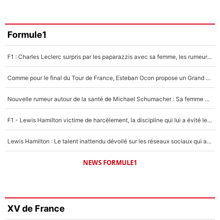
Formule1
F1 : Charles Leclerc surpris par les paparazzis avec sa femme, les rumeurs étaient vraies !
Comme pour le final du Tour de France, Esteban Ocon propose un Grand Prix de Formule 1 à Paris : «Autour de l’Arc de Triomphe, ce serait génial» !
Nouvelle rumeur autour de la santé de Michael Schumacher : Sa femme Corinna sort du silence
F1 - Lewis Hamilton victime de harcèlement, la discipline qui lui a évité le pire : «J'aurais probablement mal tourné»
Lewis Hamilton : Le talent inattendu dévoilé sur les réseaux sociaux qui a impressionné Kim Kardashian pendant leurs vacances en amoureux !
NEWS FORMULE1
XV de France