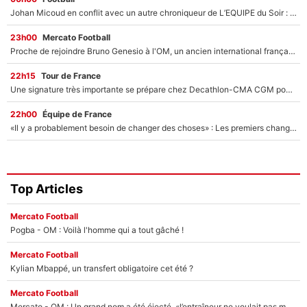
Johan Micoud en conflit avec un autre chroniqueur de L’EQUIPE du Soir : «Pendant un moment, je ne les ai pas remis ensemble dans l'émission»
23h00
Mercato Football
Proche de rejoindre Bruno Genesio à l'OM, un ancien international français va finalement débarquer... sur RMC !
22h15
Tour de France
Une signature très importante se prépare chez Decathlon-CMA CGM pour aider Paul Seixas à gagner le Tour de France 2027
22h00
Équipe de France
«Il y a probablement besoin de changer des choses» : Les premiers changements de Zinedine Zidane en équipe de France sont révélés ?
Top Articles
Mercato Football
Pogba - OM : Voilà l'homme qui a tout gâché !
Mercato Football
Kylian Mbappé, un transfert obligatoire cet été ?
Mercato Football
Mercato - OM : Un grand nom a été éjecté, «l’entraîneur ne voulait pas me conserver»