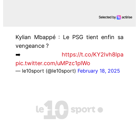
Kylian Mbappé : Le PSG tient enfin sa
vengeance ?
➡️
https://t.co/KY2Ivh8Ipa
pic.twitter.com/uMPzc1plWo
— le10sport (@le10sport)
February 18, 2025